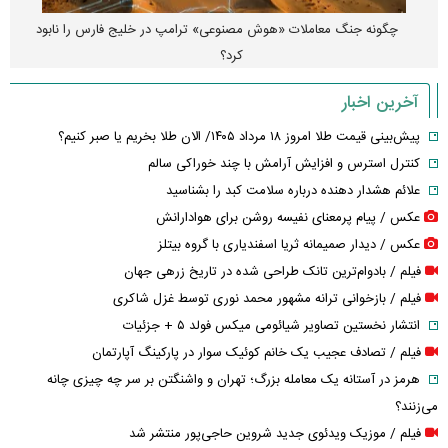
چگونه جنگ معاملات «هوش مصنوعی» ترامپ در خلیج فارس را نابود
کرد؟
آخرین اخبار
پیش‌بینی قیمت طلا امروز ۱۸ مرداد ۱۴۰۵/ الان طلا بخریم یا صبر کنیم؟
کنترل استرس و افزایش آرامش با چند خوراکی سالم
علائم هشدار دهنده درباره سلامت کبد را بشناسید
عکس / پیام پرمعنای نفیسه روشن برای هوادارانش
عکس / دیدار صمیمانه ثریا اسفندیاری با گروه بیتلز
فیلم / بادوام‌ترین تانک طراحی شده در تاریخ زرهی جهان
فیلم / بازخوانی ترانه مشهور محمد نوری توسط غزل شاکری
انتشار نخستین تصاویر شیائومی میکس فولد ۵ + جزئیات
فیلم / تصادف عجیب یک خانم کوئیک سوار در پارکینگ آپارتمان
هرمز در آستانه یک معامله بزرگ؛ تهران و واشنگتن بر سر چه چیزی چانه
می‌زنند؟
فیلم / موزیک ویدئوی جدید شروین حاجی‌پور منتشر شد