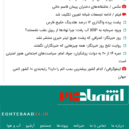
عکس / عاشقانه‌های دختران پیمان قاسم خانی
فیلم / ادامه تجمعات شبانه تعیین تکلیف شد
پشت پرده واگذاری ۱۲ درصد هلدینگ خلیج فارس
ورود سرمایه به XRP آب رفت؛ چرا نهادها از ریپل عقب نشستند؟
روز خبرنگار؛ اعترافی که پشت هیچ تیتر خبری منتشر نشد
روایت تلخ روز خبرنگار؛ همه چیزهایی که خبرنگاران نگفتند
نمره ۱۴ از ۲۰ به دولت پزشکیان؛ جواد امام: سیاست‌های اجتماعی هنوز امنیتی
است
اینفوگرافی/ کدام کشور بیشترین بمب اتم را دارد؟ رتبه‌بندی ۱۰ کشور اتمی
جهان
معین، شادمهر و بیژن مرتضوی در راه ایران؟ / حرف تازه پزشکیان دوباره
جنجال به پا کرد
واکنش دفتر معاون اول ریاست جمهوری به یک گزارش درباره کسری بودجه و
کالابرگ
چگونه جنگ معاملات «هوش مصنوعی» ترامپ در خلیج فارس را نابود کرد؟
این افراد بیشتر سرطان مری می‌گیرند؛ عوامل خطر را جدی بگیرید
درباره ما
تماس با ما
خبرنامه
پیوندها
جستجو
آرشیو
آب و هوا