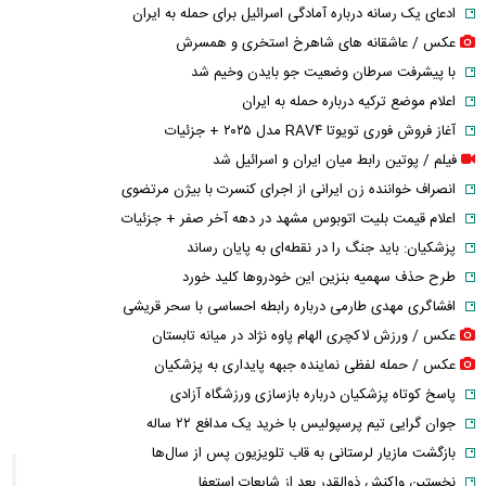
ادعای یک رسانه درباره آمادگی اسرائیل برای حمله به ایران
عکس / عاشقانه های شاهرخ استخری و همسرش
با پیشرفت سرطان وضعیت جو بایدن وخیم شد
اعلام موضع ترکیه درباره حمله به ایران
آغاز فروش فوری تویوتا RAV۴ مدل ۲۰۲۵ + جزئیات
فیلم / پوتین رابط میان ایران و اسرائیل شد
انصراف خواننده زن ایرانی از اجرای کنسرت با بیژن مرتضوی
اعلام قیمت بلیت اتوبوس مشهد در دهه آخر صفر + جزئیات
پزشکیان: باید جنگ را در نقطه‌ای به پایان رساند
طرح حذف سهمیه بنزین این خودرو‌ها کلید خورد
افشاگری مهدی طارمی درباره رابطه احساسی با سحر قریشی
عکس / ورزش لاکچری الهام پاوه نژاد در میانه تابستان
عکس / حمله لفظی نماینده جبهه پایداری به پزشکیان
پاسخ کوتاه پزشکیان درباره بازسازی ورزشگاه آزادی
جوان گرایی تیم پرسپولیس با خرید یک مدافع ۲۲ ساله
بازگشت مازیار لرستانی به قاب تلویزیون پس از سال‌ها
نخستین واکنش ذوالقدر بعد از شایعات استعفا