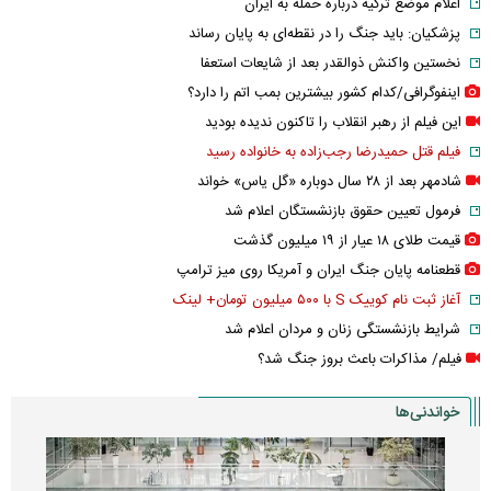
اعلام موضع ترکیه درباره حمله به ایران
پزشکیان: باید جنگ را در نقطه‌ای به پایان رساند
نخستین واکنش ذوالقدر بعد از شایعات استعفا
اینفوگرافی/کدام کشور بیشترین بمب اتم را دارد؟
این فیلم از رهبر انقلاب را تاکنون ندیده بودید
فیلم قتل حمیدرضا رجب‌زاده به خانواده رسید
شادمهر بعد از ۲۸ سال دوباره «گل یاس» خواند
فرمول تعیین حقوق بازنشستگان اعلام شد
قیمت طلای ۱۸ عیار از ۱۹ میلیون گذشت
قطعنامه پایان جنگ ایران و آمریکا روی میز ترامپ
آغاز ثبت نام کوییک S با ۵۰۰ میلیون تومان+ لینک
شرایط بازنشستگی زنان و مردان اعلام شد
فیلم/ مذاکرات باعث بروز جنگ شد؟
خواندنی‌ها