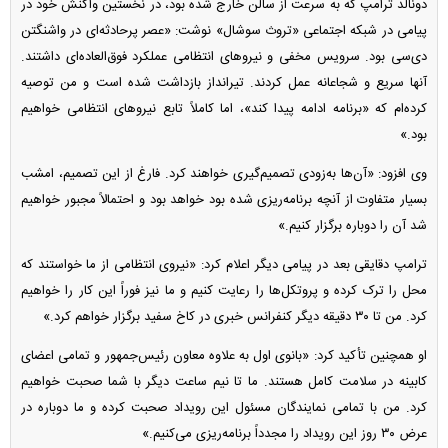
دونالد ترامپ که به سرعت از سالن خارج شده بود، در نخستین واکنش خود در
پیامی در شبکه اجتماعی «تروث سوشال» نوشت: «عصر پرحادثه‌ای در واشنگتن
دی‌سی بود. سرویس مخفی و نیرو‌های انتظامی عملکرد فوق‌العاده‌ای داشتند.
آنها سریع و شجاعانه عمل کردند. تیرانداز بازداشت شده است و من توصیه
کرده‌ام که «برنامه ادامه پیدا کند»، اما کاملاً تابع نیرو‌های انتظامی خواهیم
بود.»
وی افزود: «آن‌ها به‌زودی تصمیم‌گیری خواهند کرد. فارغ از این تصمیم، امشب
بسیار متفاوت از آنچه برنامه‌ریزی شده بود خواهد بود و احتمالاً مجبور خواهیم
شد آن را دوباره برگزار کنیم.»
ترامپ دقایقی بعد در پیامی دیگر اعلام کرد: «نیروی انتظامی از ما خواستند که
محل را ترک کرده و پروتکل‌ها را رعایت کنیم و ما نیز فوراً این کار را خواهیم
کرد. من تا ۳۰ دقیقه دیگر کنفرانس خبری در کاخ سفید برگزار خواهم کرد.»
او همچنین تأکید کرد: «بانوی اول به علاوه معاون رئیس‌جمهور و تمامی اعضای
کابینه در سلامت کامل هستند. ما تا نیم ساعت دیگر با شما صحبت خواهیم
کرد. من با تمامی نمایندگان مسئول این رویداد صحبت کرده و ما دوباره در
عرض ۳۰ روز این رویداد را مجدداً برنامه‌ریزی می‌کنیم.»