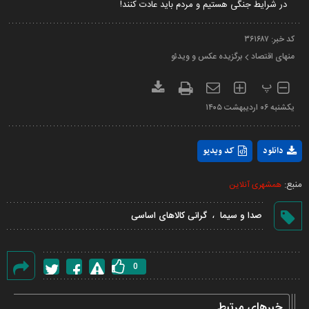
در شرایط جنگی هستیم و مردم باید عادت کنند!
کد خبر:
۳۶۱۶۸۷
منهای اقتصاد
برگزیده عکس و ویدئو
پ
يکشنبه ۰۶ ارديبهشت ۱۴۰۵
Play
دانلود
کد ویدیو
Video
منبع:
همشهری آنلاین
،
صدا و سیما
گرانی کالاهای اساسی
0
گزارش
خطا
خبرهای مرتبط