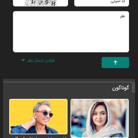
قوانین ارسال نظر
گوناگون