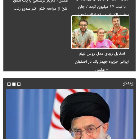
عکس/ مازیار لرستانی با یک اتفاق
با ثبت ۶۷ میلیون تردد / جان
تلخ از مراسم ختم اکبر عبدی رفت
باختن ۲۴ زائر در تصادفات اربعینی
استایل زیبای مدل روس فیلم
ایرانی جزیره جیمز باند در اصفهان
+ عکس
ویدئو