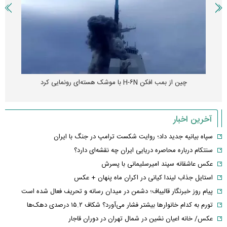
چین از بمب افکن H-۶N با موشک هسته‌ای رونمایی کرد
آخرین اخبار
سپاه بیانیه جدید داد؛ روایت شکست ترامپ در جنگ با ایران
سنتکام درباره محاصره دریایی ایران چه نقشه‌ای دارد؟
عکس عاشقانه سپند امیرسلیمانی با پسرش
استایل جذاب لیندا کیانی در اکران ماه پنهان + عکس
پیام روز خبرنگار قالیباف؛ دشمن در میدان رسانه و تحریف فعال شده است
تورم به کدام خانوارها بیشتر فشار می‌آورد؟ شکاف ۱۵.۲ درصدی دهک‌ها
عکس/ خانه اعیان نشین در شمال تهران در دوران قاجار