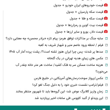
قیمت خودرو‌های ایران خودرو + جدول
قیمت سکه پارسیان + جدول
قیمت سکه و طلا + جدول
قیمت بیت کوین و رمزارز‌ها + جدول
قیمت دلار، یورو و سایر ارز‌ها + جدول
سایه جنگ بر مذاکرات توافق هرمز؛ پیام تازه «برادر محسن» چه معنایی دارد؟
فیلم / لحظه ورود عاصم منیر و شهباز شریف به کعبه
سدها پر شدند؛ پس چرا ایران هنوز تشنه است؟/ پشت پرده آمار آب ۱۴۰۵
عکس های زیبای هدیه تهرانی در یک گلخانه
هزینه ساخت مسکن سر به فلک کشید/ ساخت هر متر خانه چقدر آب
می‌خورد؟
عکس/پرواز سوخت‌رسان‌های آمریکایی در خلیج فارس
فیلم/ترامپ نشست خبری خود را به دلیل جنگ لغو کرد!
زمان واریز کالابرگ عوض شد؛ این گروه‌ها باید تا شهریور منتظر بمانند
این ویدئو از گنبد کاووس طی ساعات اخیر پربازدید شد
افشای شرط آمریکا برای پایان دادن به محاصره دریایی ایران