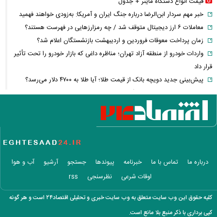
قیمت انواع دستگاه ماینر + جدول
خبر مهم سردار ابن‌الرضا درباره جنگ ایران و آمریکا: به‌زودی خواهند فهمید
معاملات ۶ ارز دیجیتال متوقف شد / چه رمزارزهایی در فهرست هستند؟
زمان پرداخت معوقات فروردین و اردیبهشت بازنشستگان اعلام شد؟
واردات خودرو از منطقه آزاد تهران؛ مناظره داغی که بازار خودرو را تحت تأثیر
قرار داد
پیش‌بینی جدید دویچه‌ بانک از قیمت طلا؛ آیا طلا به ۴۷۰۰ دلار می‌رسد؟
حقوق ۲۷۷۱ یورویی برای کارگران؛ کدام کشور رکورددار حداقل دستمزد شد؟
نگاهی به آخرین وضعیت تنگه هرمز
آغاز حذف یارانه نقدی و کالابرگ از مرداد ۱۴۰۵؛ چه کسانی دیگر یارانه
نمی‌گیرند؟
ترامپ مدعی شد: ایران با من تماس گرفت و برای حمله آماده‌ایم
سانسور عجیب تلویزیون همه را متعجب کرد
درباره ما
تماس با ما
خبرنامه
پیوندها
جستجو
آرشیو
آب و هوا
شرایط فعال‌سازی کیف پول ایران اعلام شد
اوقات شرعی
نظرسنجی
rss
کالابرگ ۴ میلیون تومانی واریز شد؛ راهنمای استعلام و پیگیری برای افراد
بدون یارانه + اینفوگرافی
کلیه حقوق این وب سایت متعلق به وب سایت خبری و تحلیلی اقتصاد۲۴ است و هر گونه
ترافیک سنگین در جاده چالوس؛ آخرین وضعیت راه‌های کشور امروز اعلام شد
کپی برداری با ذکر منبع بلا مانع است.