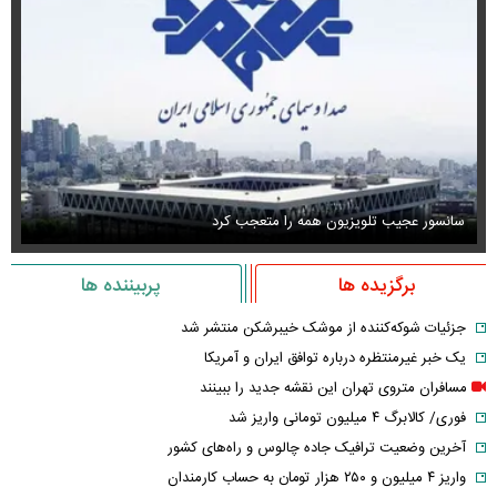
سانسور عجیب تلویزیون همه را متعجب کرد
اس
برگزیده ها
پربیننده ها
جزئیات شوکه‌کننده از موشک خیبرشکن منتشر شد
یک خبر غیرمنتظره درباره توافق ایران و آمریکا
مسافران متروی تهران این نقشه جدید را ببینند
فوری/ کالابرگ ۴ میلیون تومانی واریز شد
آخرین وضعیت ترافیک جاده چالوس و راه‌های کشور
واریز ۴ میلیون و ۲۵۰ هزار تومان به حساب کارمندان