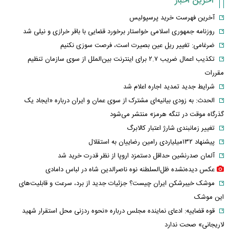
آخرین اخبار
آخرین فهرست خرید پرسپولیس
روزنامه جمهوری اسلامی خواستار برخورد قضایی با باقر خرازی و نیلی شد
ضرغامی: تغییر ریل عین بصیرت است، فرصت سوزی نکنیم
تکذیب اعمال ضریب ۲.۷ برای اینترنت بین‌الملل از سوی سازمان تنظیم
مقررات
شرایط جدید تمدید اجاره اعلام شد
الحدث: به زودی بیانیه‌ای مشترک از سوی عمان و ایران درباره «ایجاد یک
گذرگاه موقت در تنگه هرمز» منتشر می‌شود
تغییر زمانبندی‌ شارژ اعتبار کالابرگ
پیشنهاد ۱۳۲میلیاردی رامین رضاییان به استقلال
آلمان صدرنشین حداقل دستمزد اروپا از نظر قدرت خرید شد
عکس دیده‌نشده ظل‌السلطنه نوه ناصرالدین شاه در لباس دامادی
موشک خیبرشکن ایران چیست؟ جزئیات جدید از برد، سرعت و قابلیت‌های
این موشک
قوه قضاییه: ادعای نماینده مجلس درباره «نحوه ردزنی محل استقرار شهید
لاریجانی» صحت ندارد