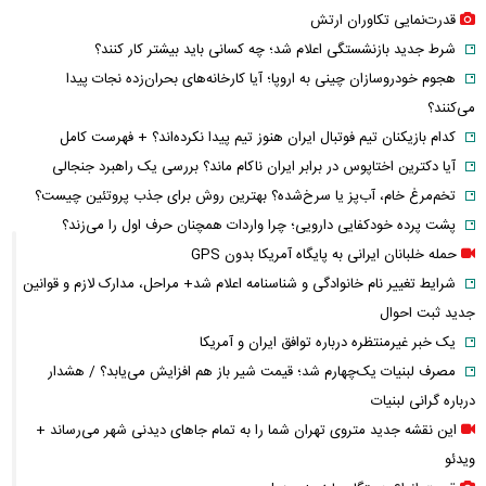
قدرت‌نمایی تکاوران ارتش
شرط جدید بازنشستگی اعلام شد؛ چه کسانی باید بیشتر کار کنند؟
هجوم خودروسازان چینی به اروپا؛ آیا کارخانه‌های بحران‌زده نجات پیدا
می‌کنند؟
کدام بازیکنان تیم فوتبال ایران هنوز تیم پیدا نکرده‌اند؟ + فهرست کامل
آیا دکترین اختاپوس در برابر ایران ناکام ماند؟ بررسی یک راهبرد جنجالی
تخم‌مرغ خام، آب‌پز یا سرخ‌شده؟ بهترین روش برای جذب پروتئین چیست؟
پشت پرده خودکفایی دارویی؛ چرا واردات همچنان حرف اول را می‌زند؟
حمله خلبانان ایرانی به پایگاه آمریکا بدون GPS
شرایط تغییر نام خانوادگی و شناسنامه اعلام شد+ مراحل، مدارک لازم و قوانین
جدید ثبت احوال
یک خبر غیرمنتظره درباره توافق ایران و آمریکا
مصرف لبنیات یک‌چهارم شد؛ قیمت شیر باز هم افزایش می‌یابد؟ / هشدار
درباره گرانی لبنیات
این نقشه جدید متروی تهران شما را به تمام جاهای دیدنی شهر می‌رساند +
ویدئو