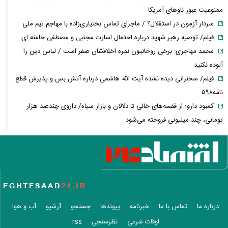
ممنوعیت عبور ناوهای آمریکا
سردار آزمون در استقلال؟ / ماجرای تماس بختیاری‌زاده با مهاجم تیم ملی
فیلم/ توصیه رهبر شهید درباره احتمال اسارت مجتبی و مصطفی خامنه ای
محمد مهاجری: برخی روحانیون نمره اخلاقشان صفر است / لباس دین را
آلوده نکنید
فیلم/ سخنرانی دیده نشده آیت الله هاشمی درباره آتش بس و پذیرش قطع
نامه۵۹۸
کمبود دارو؛ از قفسه‌های خالی تا دلالان و بازار سیاه/ داروی چندصد هزار
تومانی، چند میلیونی فروخته می‌شود
محدودیت‌های ترافیکی جاده چالوس و هزار اعلام شد
خبر مهم درباره لغو حکم بازنشستگی/ مستمری بازنشستگان تامین اجتماعی در
چه شرایطی قطع می‌شود؟
فوری/ توافق ایران و عمان درباره بازگشایی تنگه هرمز
سد دفاعی ریاض مستحکم می‌شود/ ترکیه، عربستان و پاکستان در آستانه
پیمان دفاعی + جرئیات
درباره ما
تماس با ما
خبرنامه
پیوندها
جستجو
آرشیو
آب و هوا
دردسر جدید همسر نتانیاهو/ از فریاد و توهین تا درخواست ۳۰۰ هزار شکل
اوقات شرعی
نظرسنجی
rss