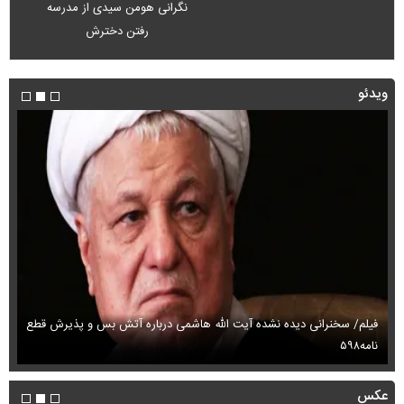
نگرانی هومن سیدی از مدرسه
رفتن دخترش
ویدئو
فیلم/ سخنرانی دیده نشده آیت الله هاشمی درباره آتش بس و پذیرش قطع
فی
نامه۵۹۸
می
عکس