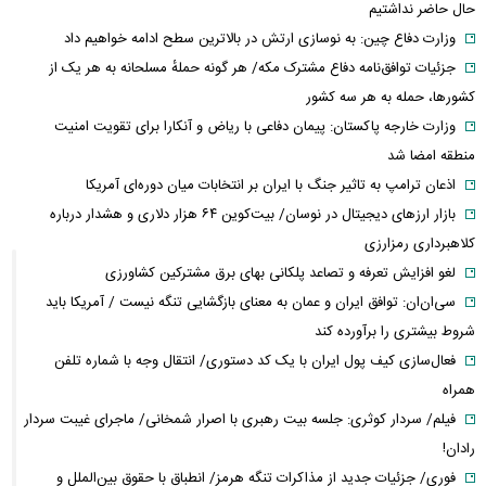
حال حاضر نداشتیم
وزارت دفاع چین: به نوسازی ارتش در بالاترین سطح ادامه خواهیم داد
جزئیات توافق‌نامه دفاع مشترک مکه/ هر گونه حملهٔ مسلحانه به هر یک از
کشورها، حمله به هر سه کشور
وزارت خارجه پاکستان: پیمان دفاعی با ریاض و آنکارا برای تقویت امنیت
منطقه امضا شد
اذعان ترامپ به تاثیر جنگ با ایران بر انتخابات میان دوره‌ای آمریکا
بازار ارزهای دیجیتال در نوسان/ بیت‌کوین ۶۴ هزار دلاری و هشدار درباره
کلاهبرداری رمزارزی
لغو افزایش تعرفه و تصاعد پلکانی بهای برق مشترکین کشاورزی
سی‌ان‌ان: توافق ایران و عمان به معنای بازگشایی تنگه نیست / آمریکا باید
شروط بیشتری را برآورده کند
فعال‌سازی کیف پول ایران با یک کد دستوری/ انتقال وجه با شماره تلفن
همراه
فیلم/ سردار کوثری: جلسه بیت رهبری با اصرار شمخانی/ ماجرای غیبت سردار
رادان!
فوری/ جزئیات جدید از مذاکرات تنگه هرمز/ انطباق با حقوق بین‌الملل و