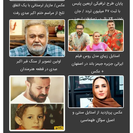
پایان طرح ترافیکی اربعین پلیس
عکس/ مازیار لرستانی با یک اتفاق
با ثبت ۶۷ میلیون تردد / جان
تلخ از مراسم ختم اکبر عبدی رفت
باختن ۲۴ زائر در تصادفات اربعینی
استایل زیبای مدل روس فیلم
اولین تصویر از سنگ قبر اکبر
ایرانی جزیره جیمز باند در اصفهان
عبدی در قطعه هنرمندان
+ عکس
عکس پربازدید از استایل سنتی و
اصیل سوگل طهماسبی