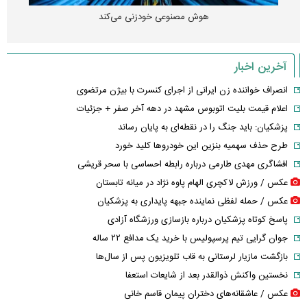
هوش مصنوعی خودزنی می‌کند
آخرین اخبار
انصراف خواننده زن ایرانی از اجرای کنسرت با بیژن مرتضوی
اعلام قیمت بلیت اتوبوس مشهد در دهه آخر صفر + جزئیات
پزشکیان: باید جنگ را در نقطه‌ای به پایان رساند
طرح حذف سهمیه بنزین این خودرو‌ها کلید خورد
افشاگری مهدی طارمی درباره رابطه احساسی با سحر قریشی
عکس / ورزش لاکچری الهام پاوه نژاد در میانه تابستان
عکس / حمله لفظی نماینده جبهه پایداری به پزشکیان
پاسخ کوتاه پزشکیان درباره بازسازی ورزشگاه آزادی
جوان گرایی تیم پرسپولیس با خرید یک مدافع ۲۲ ساله
بازگشت مازیار لرستانی به قاب تلویزیون پس از سال‌ها
نخستین واکنش ذوالقدر بعد از شایعات استعفا
عکس / عاشقانه‌های دختران پیمان قاسم خانی