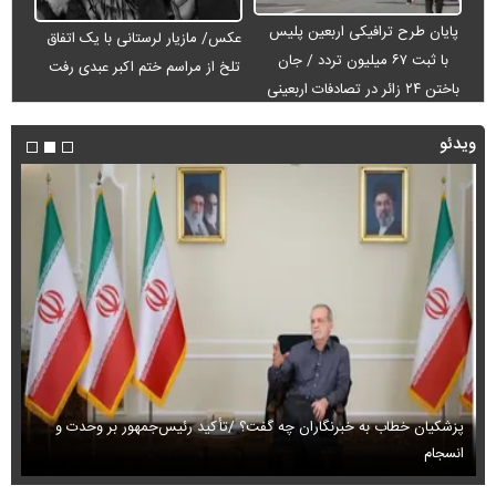
پایان طرح ترافیکی اربعین پلیس
عکس/ مازیار لرستانی با یک اتفاق
با ثبت ۶۷ میلیون تردد / جان
تلخ از مراسم ختم اکبر عبدی رفت
باختن ۲۴ زائر در تصادفات اربعینی
ویدئو
پزشکیان خطاب به خبرنگاران چه گفت؟ /تأکید رئیس‌جمهور بر وحدت و
انسجام
ای