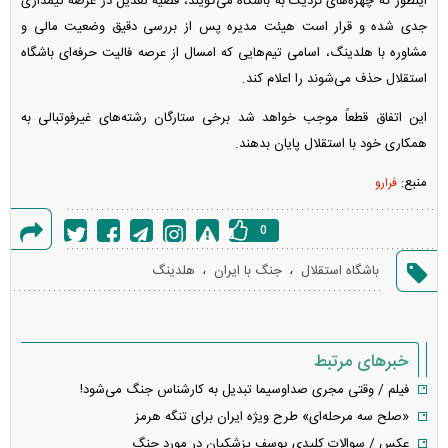
اینطور که چهره‌های نزدیک به باشگاه می‌گویند، قضیه تعدیل در عرصه تیمداری
جدی شده و قرار است هیئت مدیره پس از بررسی دقیق وضعیت مالی و
مشاوره با هلدینگ، اسامی تیم‌هایی که امسال از عرصه فالیت حرفه‌ای باشگاه
استقلال حذف می‌شوند را اعلام کند.
این اتفاق قطعاً موجب خواهد شد برخی ستارگان رشته‌های غیرفوتبالی به
همکاری خود با استقلال پایان بدهند.
منبع:
فرارو
0
گزارش
،
،
باشگاه استقلال
جنگ با ایران
هلدینگ
خطا
خبرهای مرتبط
فیلم / وقتی مجری صداوسیما تبدیل به کارشناس جنگ می‌شود!
«صلح سه مرحله‌ای» طرح ویژه ایران برای تنگه هرمز
عکس / سوالات کلیدی یوسف پزشکیان در مورد جنگ