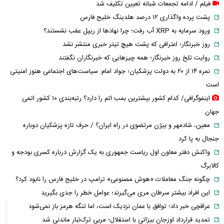
فیلم / ادامه تجمعات شبانه تعیین تکلیف شد
پشت پرده واگذاری ۱۲ درصد هلدینگ خلیج فارس
ورود سرمایه به XRP آب رفت؛ چرا نهادها از ریپل عقب نشستند؟
روز خبرنگار؛ اعترافی که پشت هیچ تیتر خبری منتشر نشد
روایت تلخ روز خبرنگار؛ همه چیزهایی که خبرنگاران نگفتند
نمره ۱۴ از ۲۰ به دولت پزشکیان؛ جواد امام: سیاست‌های اجتماعی هنوز امنیتی
است
اینفوگرافی/ کدام کشور بیشترین بمب اتم را دارد؟ رتبه‌بندی ۱۰ کشور اتمی
جهان
معین، شادمهر و بیژن مرتضوی در راه ایران؟ / حرف تازه پزشکیان دوباره
جنجال به پا کرد
واکنش دفتر معاون اول ریاست جمهوری به یک گزارش درباره کسری بودجه و
کالابرگ
چگونه جنگ معاملات «هوش مصنوعی» ترامپ در خلیج فارس را نابود کرد؟
این افراد بیشتر سرطان مری می‌گیرند؛ عوامل خطر را جدی بگیرید
عراقچی خبر داد؛ توافق با عمان نزدیک است، اما تنگه هرمز باز نمی‌شود
تمدید قرارداد اوزجان بیزاتی با استقلال؛ مربی ترک‌تبار ماندنی شد