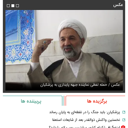
عکس
عکس / حمله لفظی نماینده جبهه پایداری به پزشکیان
عک
برگزیده ها
پربیننده ها
پزشکیان: باید جنگ را در نقطه‌ای به پایان رساند
نخستین واکنش ذوالقدر بعد از شایعات استعفا
اینفوگرافی/کدام کشور بیشترین بمب اتم را دارد؟