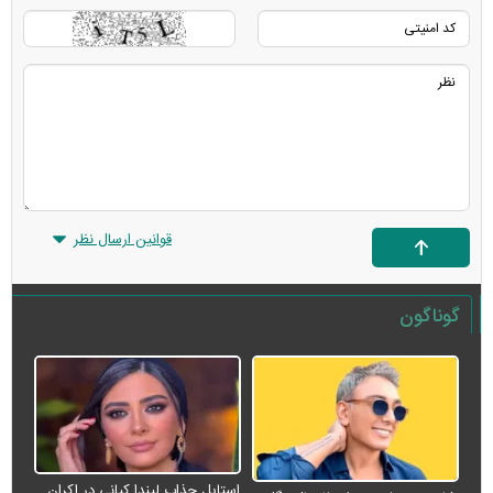
قوانین ارسال نظر
گوناگون
استایل جذاب لیندا کیانی در اکران