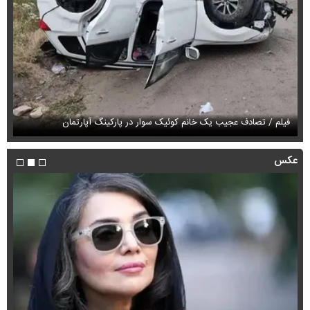
فیلم / تصادف عجیب یک خانم کوئیک سوار در پارکینگ آپارتمان
فی
عکس