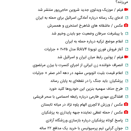
می‌زنند؟
فیلم / موزیک ویدئوی جدید شروین حاجی‌پور منتشر شد
ادعای یک رسانه درباره آمادگی اسرائیل برای حمله به ایران
عکس / عاشقانه های شاهرخ استخری و همسرش
با پیشرفت سرطان وضعیت جو بایدن وخیم شد
اعلام موضع ترکیه درباره حمله به ایران
آغاز فروش فوری تویوتا RAV۴ مدل ۲۰۲۵ + جزئیات
فیلم / پوتین رابط میان ایران و اسرائیل شد
انصراف خواننده زن ایرانی از اجرای کنسرت با بیژن مرتضوی
اعلام قیمت بلیت اتوبوس مشهد در دهه آخر صفر + جزئیات
پزشکیان: باید جنگ را در نقطه‌ای به پایان رساند
طرح حذف سهمیه بنزین این خودرو‌ها کلید خورد
افشاگری مهدی طارمی درباره رابطه احساسی با سحر قریشی
عکس / ورزش لاکچری الهام پاوه نژاد در میانه تابستان
عکس / حمله لفظی نماینده جبهه پایداری به پزشکیان
پاسخ کوتاه پزشکیان درباره بازسازی ورزشگاه آزادی
جوان گرایی تیم پرسپولیس با خرید یک مدافع ۲۲ ساله