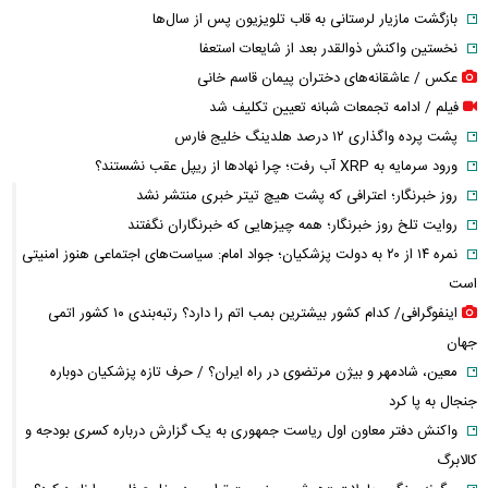
بازگشت مازیار لرستانی به قاب تلویزیون پس از سال‌ها
نخستین واکنش ذوالقدر بعد از شایعات استعفا
عکس / عاشقانه‌های دختران پیمان قاسم خانی
فیلم / ادامه تجمعات شبانه تعیین تکلیف شد
پشت پرده واگذاری ۱۲ درصد هلدینگ خلیج فارس
ورود سرمایه به XRP آب رفت؛ چرا نهادها از ریپل عقب نشستند؟
روز خبرنگار؛ اعترافی که پشت هیچ تیتر خبری منتشر نشد
روایت تلخ روز خبرنگار؛ همه چیزهایی که خبرنگاران نگفتند
نمره ۱۴ از ۲۰ به دولت پزشکیان؛ جواد امام: سیاست‌های اجتماعی هنوز امنیتی
است
اینفوگرافی/ کدام کشور بیشترین بمب اتم را دارد؟ رتبه‌بندی ۱۰ کشور اتمی
جهان
معین، شادمهر و بیژن مرتضوی در راه ایران؟ / حرف تازه پزشکیان دوباره
جنجال به پا کرد
واکنش دفتر معاون اول ریاست جمهوری به یک گزارش درباره کسری بودجه و
کالابرگ