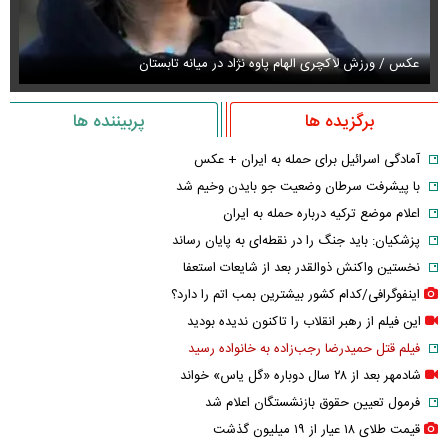
عکس / ورزش لاکچری الهام پاوه نژاد در میانه تابستان
عک
برگزیده ها
پربیننده ها
آمادگی اسرائیل برای حمله به ایران + عکس
با پیشرفت سرطان وضعیت جو بایدن وخیم شد
اعلام موضع ترکیه درباره حمله به ایران
پزشکیان: باید جنگ را در نقطه‌ای به پایان رساند
نخستین واکنش ذوالقدر بعد از شایعات استعفا
اینفوگرافی/کدام کشور بیشترین بمب اتم را دارد؟
این فیلم از رهبر انقلاب را تاکنون ندیده بودید
فیلم قتل حمیدرضا رجب‌زاده به خانواده رسید
شادمهر بعد از ۲۸ سال دوباره «گل یاس» خواند
فرمول تعیین حقوق بازنشستگان اعلام شد
قیمت طلای ۱۸ عیار از ۱۹ میلیون گذشت