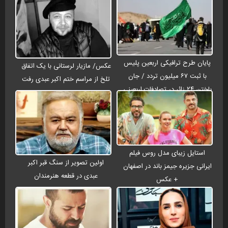
پایان طرح ترافیکی اربعین پلیس
عکس/ مازیار لرستانی با یک اتفاق
با ثبت ۶۷ میلیون تردد / جان
تلخ از مراسم ختم اکبر عبدی رفت
باختن ۲۴ زائر در تصادفات اربعینی
استایل زیبای مدل روس فیلم
اولین تصویر از سنگ قبر اکبر
ایرانی جزیره جیمز باند در اصفهان
عبدی در قطعه هنرمندان
+ عکس