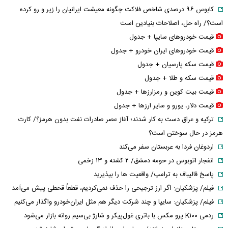
کابوس ۹۶ درصدی شاخص فلاکت چگونه معیشت ایرانیان را زیر و رو کرده
است؟/ راه حل، اصلاحات بنیادین است
قیمت خودرو‌های سایپا + جدول
قیمت خودرو‌های ایران خودرو + جدول
قیمت سکه پارسیان + جدول
قیمت سکه و طلا + جدول
قیمت بیت کوین و رمزارز‌ها + جدول
قیمت دلار، یورو و سایر ارز‌ها + جدول
ترکیه و عراق دست به کار شدند؛ آغاز عصر صادرات نفت بدون هرمز؟/ کارت
هرمز در حال سوختن است؟
اردوغان فردا به عربستان سفر می‌کند
انفجار اتوبوس در حومه دمشق/ ۲ کشته و ۱۳ زخمی
پاسخ قالیباف به ترامپ/ واقعیت ها را بپذیرید
فیلم/ پزشکیان: اگر ارز ترجیحی را حذف نمی‌کردیم، قطعاً قحطی پیش می‌آمد
فیلم/ پزشکیان: سایپا و چند شرکت دیگر هم مثل ایران‌خودرو واگذار می‌کنیم
ردمی K۱۰۰ پرو مکس با باتری غول‌پیکر و شارژ بی‌سیم روانه بازار می‌شود