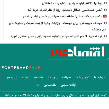
پیشنهاد ۱۳۲میلیاردی رامین رضاییان به استقلال
آلمان صدرنشین حداقل دستمزد اروپا از نظر قدرت خرید شد
عکس دیده‌نشده ظل‌السلطنه نوه ناصرالدین شاه در لباس دامادی
موشک خیبرشکن ایران چیست؟ جزئیات جدید از برد، سرعت و قابلیت‌های
این موشک
قوه قضاییه: ادعای نماینده مجلس درباره «نحوه ردزنی محل استقرار شهید
لاریجانی» صحت ندارد
قدرت‌نمایی تکاوران ارتش
شرط جدید بازنشستگی اعلام شد؛ چه کسانی باید بیشتر کار کنند؟
هجوم خودروسازان چینی به اروپا؛ آیا کارخانه‌های بحران‌زده نجات پیدا
می‌کنند؟
کدام بازیکنان تیم فوتبال ایران هنوز تیم پیدا نکرده‌اند؟ + فهرست کامل
درباره ما
تماس با ما
خبرنامه
پیوندها
جستجو
آرشیو
آب و هوا
آیا دکترین اختاپوس در برابر ایران ناکام ماند؟ بررسی یک راهبرد جنجالی
اوقات شرعی
نظرسنجی
rss
تخم‌مرغ خام، آب‌پز یا سرخ‌شده؟ بهترین روش برای جذب پروتئین چیست؟
پشت پرده خودکفایی دارویی؛ چرا واردات همچنان حرف اول را می‌زند؟
کلیه حقوق این وب سایت متعلق به وب سایت خبری و تحلیلی اقتصاد۲۴ است و هر گونه
حمله خلبانان ایرانی به پایگاه آمریکا بدون GPS
کپی برداری با ذکر منبع بلا مانع است.
شرایط تغییر نام خانوادگی و شناسنامه اعلام شد+ مراحل، مدارک لازم و قوانین