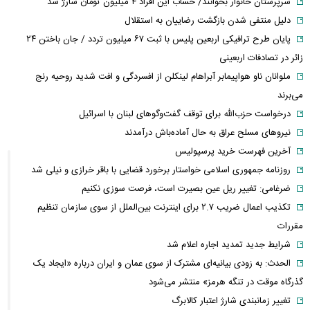
سرپرستان خانوار بخوانند/ حساب این افراد ۴ میلیون تومان شارژ شد
دلیل منتفی شدن بازگشت رضاییان به استقلال
پایان طرح ترافیکی اربعین پلیس با ثبت ۶۷ میلیون تردد / جان باختن ۲۴
زائر در تصادفات اربعینی
ملوانان ناو هواپیمابر آبراهام لینکلن از افسردگی و افت شدید روحیه رنج
می‌برند
درخواست حزب‌الله برای توقف گفت‌وگوهای لبنان با اسرائیل
نیروهای مسلح عراق به حال آماده‌باش درآمدند
آخرین فهرست خرید پرسپولیس
روزنامه جمهوری اسلامی خواستار برخورد قضایی با باقر خرازی و نیلی شد
ضرغامی: تغییر ریل عین بصیرت است، فرصت سوزی نکنیم
تکذیب اعمال ضریب ۲.۷ برای اینترنت بین‌الملل از سوی سازمان تنظیم
مقررات
شرایط جدید تمدید اجاره اعلام شد
الحدث: به زودی بیانیه‌ای مشترک از سوی عمان و ایران درباره «ایجاد یک
گذرگاه موقت در تنگه هرمز» منتشر می‌شود
تغییر زمانبندی‌ شارژ اعتبار کالابرگ