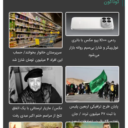
گوناگون
ردمی K۱۰۰ پرو مکس با باتری
غول‌پیکر و شارژ بی‌سیم روانه بازار
سرپرستان خانوار بخوانند/ حساب
می‌شود
این افراد ۴ میلیون تومان شارژ شد
پایان طرح ترافیکی اربعین پلیس
عکس/ مازیار لرستانی با یک اتفاق
با ثبت ۶۷ میلیون تردد / جان
تلخ از مراسم ختم اکبر عبدی رفت
باختن ۲۴ زائر در تصادفات اربعینی