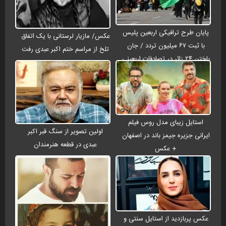
پایان طرح ترافیکی اربعین پلیس
عکس/ مازیار لرستانی با یک اتفاق
با ثبت ۶۷ میلیون تردد / جان
تلخ از مراسم ختم اکبر عبدی رفت
باختن ۲۴ زائر در تصادفات اربعینی
استایل زیبای مدل روس فیلم
اولین تصویر از سنگ قبر اکبر
ایرانی جزیره جیمز باند در اصفهان
عبدی در قطعه هنرمندان
+ عکس
عکس پربازدید از استایل سنتی و