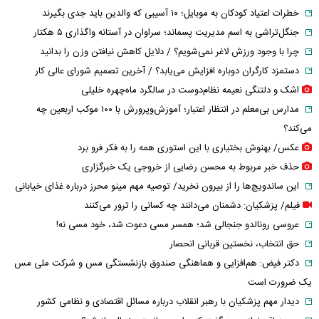
خطرات اعتیاد کودکان به موبایل؛ ۱۰ آسیبی که والدین باید جدی بگیرند
جنگل‌تراشی به اسم مدیریت پسماند؛ سراوان در آستانه واگذاری ۵ هکتار
چرا با وجود ورزش لاغر نمی‌شویم؟ / دلایل کاهش نیافتن وزن را بدانید
دستمزد کارگران دوباره افزایش می‌یابد؟ / آخرین تصمیم شورای عالی کار
اشک و دلتنگی نعیمه نظام‌دوست در سالگرد ماه‌چهره خلیلی
مدارس بی‌معلم در انتظار اعتبار؛ آموزش‌وپرورش با ۱۰۰ موکب اربعین چه
می‌کند؟
عکس/ بهنوش بختیاری با این استوری همه را به فکر فرو برد
حذف خبر مربوط به محسن رضایی از خروجی یک خبرگزاری
این ساندویچ‌ها را از بیرون نخرید/ توصیه مهم مینو محرز درباره غذای خیابانی
فیلم/ پزشکیان: دشمنان می‌دانند چه کسانی را ترور می‌کنند
عروسی رونالدو جنجالی شد؛ همسر مسی دعوت شد، خود مسی نه!
حق انتخاب، نخستین قربانی انحصار
دکتر فیض: هم‌افزایی و هماهنگی صندوق بازنشستگی مس و شرکت ملی مس
یک ضرورت است
دیدار مهم پزشکیان با رهبر انقلاب درباره مسائل اقتصادی و نظامی کشور