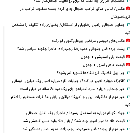
محمدباقر خرازی چه گفت که برای روحانیت جنجال‌ساز شد؟
عکس/ لباس ملانیا ترامپ جنجال به پا کرد/ پست متفاوت ترامپ در
تروث‌سوشال
جدایی جنجالی رامین رضاییان از استقلال/ بختیاری‌زاده تکلیف را مشخص
کرد
عکس‌های عروسی مرتضی پورعلی‌گنجی لو رفت
پشت پرده قتل جنجالی حمیدرضا رجب‌زاده؛ ماجرا چگونه سیاسی شد؟
قیمت پلی استیشن + جدول
قیمت ماهی امروز + جدول
چرا پول کالابرگ فروشگاه‌ها تسویه نمی‌شود؟
کالابرگ دوباره تغییر می‌کند؟/ جزئیات تازه درباره اعتبار یک میلیون تومانی
خبر جنجالی درباره ساره نتانیاهو؛ پای یک مرد ۶۰ ساله در میان است
خبر مهم از مذاکرات ایران و آمریکا؛ عراقچی پایان مذاکرات مستقیم را اعلام
کرد
جواد نکونام دوباره به استقلال رسید! / ماجرای یک تقابل جنجالی
قیمت طلا ۱۸ عیار امروز چند شد؟ / بازار طلا وارد مسیر کاهشی شد
خبر مهم از پرونده قتل حمیدرضا رجب‌زاده؛ متهم اصلی دستگیر شد