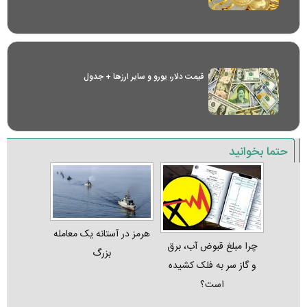
قیمت دلار، یورو و سایر ارز‌ها + جدول
حتما بخوانید
هرمز در آستانه یک معامله
چرا مبلغ قبوض آب، برق
بزرگ
و گاز سر به فلک کشیده
است؟