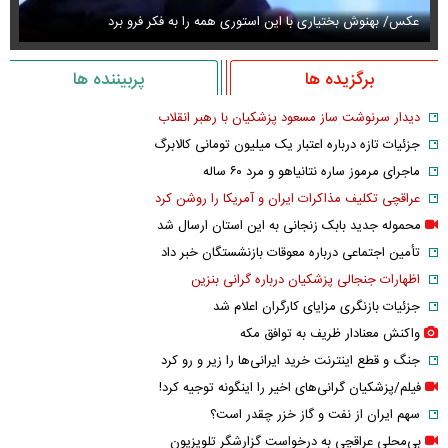
عکس/ بهنوش بختیاری با این استوری همه را به فکر فرو برد
حذ
برگزیده ها
پربیننده ها
دیدار سرنوشت ساز مسعود پزشکیان با رهبر انقلاب
جزئیات تازه درباره اعتبار یک میلیون تومانی کالابرگ
ماجرای مرموز ساره نتانیاهو و مرد ۶۰ ساله
عراقچی تکلیف مذاکرات ایران و آمریکا را روشن کرد
محموله جدید بابک زنجانی به این استان ارسال شد
تأمین اجتماعی درباره معوقات بازنشستگان خبر داد
اظهارات جنجالی پزشکیان درباره گرانی بنزین
جزئیات بازنگری مزایای کارگران اعلام شد
واکنش معنادار ظریف به توافق مکه
جنگ و قطع اینترنت خرید ایرانی‌ها را زیر و رو کرد
فیلم/پزشکیان گرانی‌های اخیر را اینگونه توجیه کرد!
سهم ایران از نفت و گاز خزر چقدر است؟
بی‌محلی عراقچی به درخواست گزارشگر تلویزیون