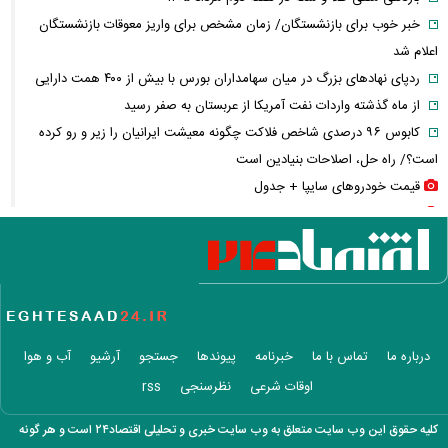
خبر خوب برای بازنشستگان/ زمان مشخص برای واریز معوقات بازنشستگان
اعلام شد
ردپای نهاد‌های بزرگ در میان سهامداران بورس با بیش از ۴۰۰ همت دارایی
از ماه گذشته واردات نفت آمریکا از عربستان به صفر رسید
کابوس ۹۶ درصدی شاخص فلاکت چگونه معیشت ایرانیان را زیر و رو کرده
است؟/ راه حل، اصلاحات بنیادین است
قیمت خودرو‌های سایپا + جدول
قیمت خودرو‌های ایران خودرو + جدول
قیمت سکه پارسیان + جدول
قیمت سکه و طلا + جدول
قیمت بیت کوین و رمزارز‌ها + جدول
قیمت دلار، یورو و سایر ارز‌ها + جدول
ترکیه و عراق دست به کار شدند؛ آغاز عصر صادرات نفت بدون هرمز؟/ کارت
درباره ما
تماس با ما
خبرنامه
پیوندها
جستجو
آرشیو
آب و هوا
هرمز در حال سوختن است؟
اوقات شرعی
نظرسنجی
rss
اردوغان فردا به عربستان سفر می‌کند
انفجار اتوبوس در حومه دمشق/ ۲ کشته و ۱۳ زخمی
کلیه حقوق این وب سایت متعلق به وب سایت خبری و تحلیلی اقتصاد۲۴ است و هر گونه