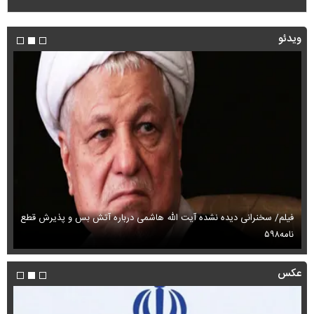
ویدئو
فیلم/ سخنرانی دیده نشده آیت الله هاشمی درباره آتش بس و پذیرش قطع
فی
نامه۵۹۸
می
عکس