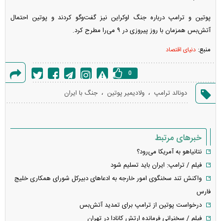
پوتین و ترامپ درباره جنگ اوکراین نیز گفت‌و‌گو کردند و پوتین احتمال
آتش‌بس همزمان با روز پیروزی در ۹ می‌را مطرح کرد.
منبع:
دنیای اقتصاد
0
گزارش
،
،
دونالد ترامپ
ولادیمیر پوتین
جنگ با ایران
خطا
خبرهای مرتبط
نتانیاهو به آمریکا می‌رود؟
فیلم / ترامپ: ایران باید تسلیم شود
واکنش تند سخنگوی امور خارجه به ادعا‌های دبیرکل شورای همکاری خلیج
فارس
درخواست پوتین از ترامپ برای تمدید آتش‌بس
فیلم / سخنرانی فرمانده ارتش کانادا در تهران