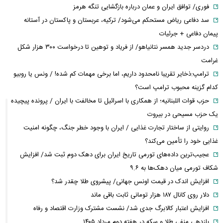
فوری/ توافق ایران و عمان درباره بازگشایی تنگه هرمز
سد دفاعی ریاض مستحکم می‌شود/ ترکیه، عربستان و پاکستان در آستانه
پیمان دفاعی + جرئیات
دردسر جدید همسر نتانیاهو/ از فریاد و توهین تا درخواست ۳۰۰ هزار شکل
غرامت
ترامپ:ذخایر تقریبا نامحدود داریم، اما برخی مهمات کم شده! / ونس یا روبیو
کدام گزینه محبوب ترامپ است؟
حزب قوات اللبنانیه؛ از همکاری با اسرائیل تا مخالفت با ایران / پرونده پیچیده
یک حزب مسیحی در بیروت
روایتی از ساختار تجارت غذایی / ایران با وجود خطر جنگ، چگونه امنیت
غذایی خود را تأمین می‌کند؟
عجیب‌ترین داده‌های تورمی تاریخ ایران برای دهک دوم ثبت شد/ افزایش
شکاف تورمی میان دهک‌ها به ۹.۶
افزایش اندک در قیمت اونس جهانی/ پیشروی طلا چقدر شد؟
دلار روی کانال ۱۸۷ هزار تومانی ثابت باقی ماند
افزایش اعتبار کالابرگ جدی شد/ نشست مشترک وزارت اقتصاد و رفاه
بازدهی منفی طلا و سکه در هفته دوم مرداد ۱۴۰۵