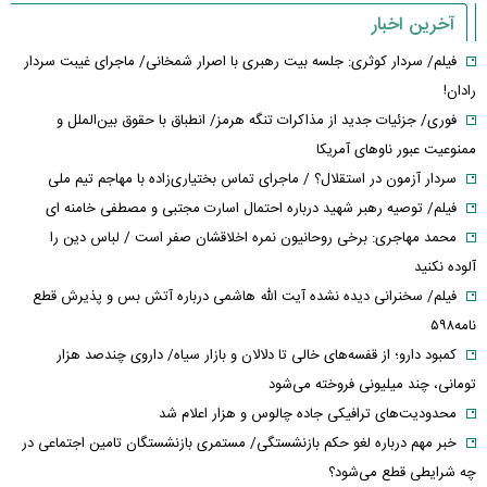
آخرین اخبار
فیلم/ سردار کوثری: جلسه بیت رهبری با اصرار شمخانی/ ماجرای غیبت سردار
رادان!
فوری/ جزئیات جدید از مذاکرات تنگه هرمز/ انطباق با حقوق بین‌الملل و
ممنوعیت عبور ناوهای آمریکا
سردار آزمون در استقلال؟ / ماجرای تماس بختیاری‌زاده با مهاجم تیم ملی
فیلم/ توصیه رهبر شهید درباره احتمال اسارت مجتبی و مصطفی خامنه ای
محمد مهاجری: برخی روحانیون نمره اخلاقشان صفر است / لباس دین را
آلوده نکنید
فیلم/ سخنرانی دیده نشده آیت الله هاشمی درباره آتش بس و پذیرش قطع
نامه۵۹۸
کمبود دارو؛ از قفسه‌های خالی تا دلالان و بازار سیاه/ داروی چندصد هزار
تومانی، چند میلیونی فروخته می‌شود
محدودیت‌های ترافیکی جاده چالوس و هزار اعلام شد
خبر مهم درباره لغو حکم بازنشستگی/ مستمری بازنشستگان تامین اجتماعی در
چه شرایطی قطع می‌شود؟