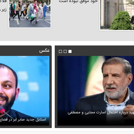
خود موفق نبوده است
فلاک
زیر 
عکس
هید درباره احتمال اسارت مجتبی و مصطفی
فیلم/پزشکیان:از قالیباف خواهش کر
ویزیون همه را متعجب کرد
شود
استایل جدید صابر ابر در فضا