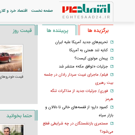
صفحه نخست
اقتصاد خرد و کلان
برگزیده ها
پربیننده ها
قیمت روز
تحریم‌های جدید آمریکا علیه ایران
کنایه تند همتی به آمریکا
پیمان مولوی کیست؟
جزئیات «توافق مکه» منتشر شد
فیلم/ ماجرای غیبت سردار رادان در جلسه
قیمت خودرو‌های
بیت رهبری
فوری/ جزئیات جدید از مذاکرات تنگه
هرمز
کمبود دارو؛ از قفسه‌های خالی تا دلالان و
حتما بخوانید
بازار سیاه
مستمری بازنشستگان در چه شرایطی قطع
می‌شود؟