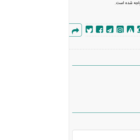
گزارش
خطا