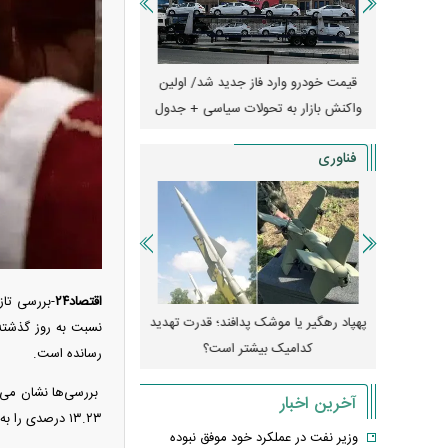
ران؛ مناظره
قیمت خودرو وارد فاز جدید شد/ اولین
هجوم خودروسازان چینی 
یر قرار داد
واکنش بازار به تحولات سیاسی + جدول
کارخانه‌های بحران‌زده نجا
فناوری
اقتصاد۲۴
فکن H-۶N با موشک هسته‌ای
پهپاد رهگیر یا موشک پدافند؛ قدرت تهدید
کدامیک بیشتر است؟
میلی‌آمپرسا
رسانده است.
آخرین اخبار
۱۳.۲۳ درصدی را به ثبت رسانده است.
وزیر نفت در عملکرد خود موفق نبوده