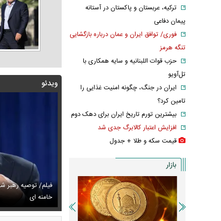
ترکیه، عربستان و پاکستان در آستانه
پیمان دفاعی
فوری/ توافق ایران و عمان درباره بازگشایی
تنگه هرمز
حزب قوات اللبنانیه و سایه همکاری با
تل‌آویو
ویدئو
ایران در جنگ، چگونه امنیت غذایی را
تامین کرد؟
بیشترین تورم تاریخ ایران برای دهک دوم
افزایش اعتبار کالابرگ جدی شد
قیمت سکه و طلا + جدول
بازار
فیلم/ توصیه رهبر ش
خط و نشان ترامپ برای سوئیس
س دیده‌نشده ظل‌السلطنه نوه ناصرالدین شاه در لباس دامادی
خامنه ای
سانسور عجیب تل