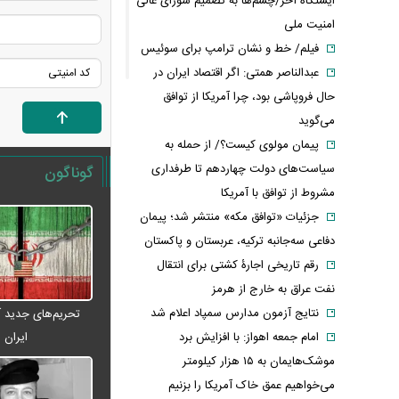
ایستگاه آخر/چشم‌ها به تصمیم شورای عالی
امنیت ملی
فیلم/ خط و نشان ترامپ برای سوئیس
عبدالناصر همتی: اگر اقتصاد ایران در
حال فروپاشی بود، چرا آمریکا از توافق
می‌گوید
پیمان مولوی کیست؟/ از حمله به
سیاست‌های دولت چهاردهم تا طرفداری
گوناگون
مشروط از توافق با آمریکا
جزئیات «توافق مکه» منتشر شد؛ پیمان
دفاعی سه‌جانبه ترکیه، عربستان و پاکستان
رقم تاریخی اجارۀ کشتی برای انتقال
نفت عراق به خارج از هرمز
نتایج آزمون مدارس سمپاد اعلام شد
تحریم‌های جدید آم
ایران
امام‌ جمعه اهواز: با افزایش برد
موشک‌هایمان به ۱۵ هزار کیلومتر
می‌خواهیم عمق خاک آمریکا را بزنیم