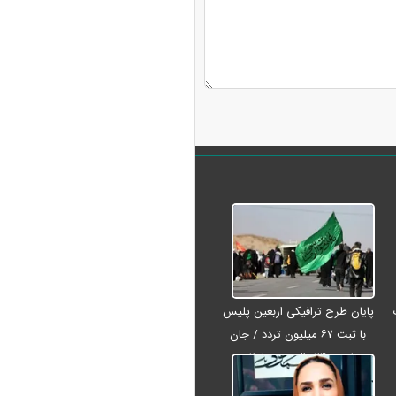
پایان طرح ترافیکی اربعین پلیس
با ثبت ۶۷ میلیون تردد / جان
باختن ۲۴ زائر در تصادفات
اربعینی