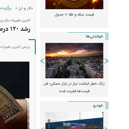
»
دلار و ارز
برگزیده
و + جدول
قیمت سکه و طلا + جدول
قیمت دلار، یورو و سایر 
آخرین تغییرات بازار ب
رشد ۱۲۰ درصدی قیمت دلار نسبت به سال گذشته
خواندنی‌ها
بررسی آخرین تغییرات بازار ارز نشان م
پیش‌بینی بورس امروز دوشنبه ۱۲ مرداد ماه
زنگ خطر انباشت نیاز در بازار مسکن؛ فنر
کارنامه مردود محسن پاک‌ ن
قیمت‌ها فشرده شده
درآمد ارزی تا بازی با 
خودرو