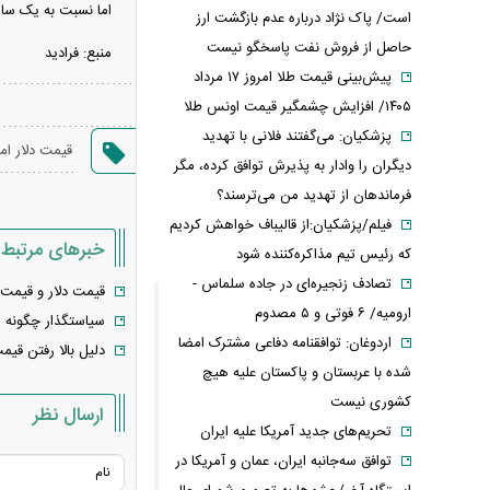
اما نسبت به یک سال قبل، قیمت دلار ۱۲۰.۵۳ درصد رشد داشته 
است/ پاک نژاد درباره عدم بازگشت ارز
حاصل از فروش نفت پاسخگو نیست
منبع: فرادید
پیش‌بینی قیمت طلا امروز ۱۷ مرداد
۱۴۰۵/ افزایش چشمگیر قیمت اونس طلا
پزشکیان: می‌گفتند فلانی با تهدید
قیمت دلار امر
دیگران را وادار به پذیرش توافق کرده، مگر
فرماندهان از تهدید من می‌ترسند؟
فیلم/پزشکیان:از قالیباف خواهش کردیم
خبرهای مرتبط
که رئیس تیم مذاکره‌کننده شود
تصادف زنجیره‌ای در جاده سلماس -
قیمت دلار و قیمت یورو امروز پ
ارومیه/ ۶ فوتی و ۵ مصدوم
سیاستگذار چگونه می‌تواند ن
اردوغان: توافقنامه دفاعی مشترک امضا
دلیل بالا رفتن قیمت دلار در 
شده با عربستان و پاکستان علیه هیچ
کشوری نیست
ارسال نظر
تحریم‌های جدید آمریکا علیه ایران
توافق سه‌جانبه ایران، عمان و آمریکا در