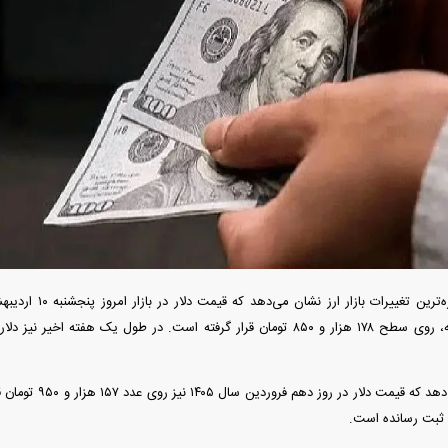
به اروپا؛ آیا
واردات خودرو از منطقه آزاد تهران؛ مناظره
ت پیدا می‌کنند؟
داغی که بازار خودرو را تحت تأثیر قرار داد
رونمایی از پوکو M ۸ پاور با باتری ۸۰۰۰
چین از بمب افکن H-۶N با موشک هسته‌ای
عتی
رونمایی کرد
بررسی‌ها نشان می‌دهد 