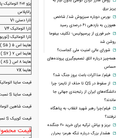
روش شارژ کردن گوشی بدون نیاز به
پژو ۲۰۷ اتوماتیک پانوراما
پریز برق
راناپلاس
بورس دوباره سبزپوش شد/ شاخص
تارا دستی V۱
هم‌وزن به بازدهی ۶۱ درصدی رسید
تارا اتوماتیک V۴
خبر فوری از پرسپولیس؛ تکلیف بیفوما
تارا اتوماتیک (توربو
روشن شد
هایما اس ۵ ( S۵ ) پرو
شورای عالی امنیت ملی کجاست؟
هایما اس ۷ ( S۷ ) پرو
همه‌چیز درباره اتاق تصمیم‌گیری پرونده‌های
هایما ۸ اس ( ۸S )
حساس
هایما ۷X
فیلم/ مذاکرات باعث بروز جنگ شد؟
قیمت ساینا اتوماتیک امروز
از سقوط در QS تا حذف از تایمز؛ چرا
دانشگاه‌های ایران از رتبه‌بندی جهانی جا
قیمت ساینا S نسبت به روز گذشته ۵ میلیون تومان کاهش را ثبت کرد و به یک میلیارد و ۱۷۵ میلیون تومان رسید.
ماندند؟
قیمت شاهین اتوماتیک G امروز ۱۰ میلیون تومان افت را نشان داد و در سطح دو میلیارد و ۵۹۰ میل
فیلم/چرا رهبر شهید انقلاب به پناهگاه
نرفتند؟
قیمت کوییک S نسبت به روز گذشته ۲۰ میلیون تومان افزایش پیدا کرد و در محدوده یک میلیارد و ۲۶۵ میلیون تومان ثبت شد
بریز و بپاش ترکیه برای خرید ۲۰ جنگنده
قیمت محصولات سایپا –
هشدار بزرگ درباره تنگه هرمز؛ بحران