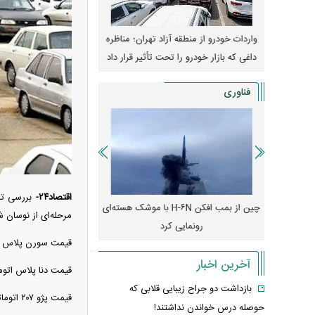
وپا؛ آیا
واردات خودرو از منطقه آزاد تهران؛ مناظره
قیمت خودرو وارد فاز ج
دا می‌کنند؟
داغی که بازار خودرو را تحت تأثیر قرار داد
واکنش بازار به تحولات
فناوری
اقتصاد۲۴-
رونمایی از پوکو M ۸ پاور با باتری ۸۰۰۰
چین از بمب افکن H-۶N با موشک هسته‌ای
پهپاد رهگیر یا موشک پدا
مرحله‌ای از نوسان 
رونمایی کرد
کدامیک بیشتر
قیمت سورن پلاس دوگانه‌س
آخرین اخبار
قیمت دنا پلاس اتوماتیک نسبت به روز گذشته ۴۵ میلیون
بازداشت دو جراح زیبایی قلابی که
قیمت پژو ۲۰۷ اتوماتیک امروز ۶۰ میلیون تومان جهش داشت و در محدوده دو میلیارد و ۶۵۰ میلیون تومان قرار گرفت.
حوصله درس خواندن نداشتند!