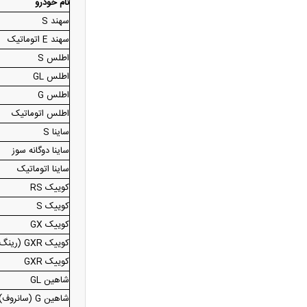
نام خودرو
انرژی چگونه به بحران ارزی جهان تبدیل
سهند S
می‌شود؟
سهند E اتوماتیک
از تیتر روزنامه تا ترند شبکه‌های
اطلس S
اجتماعی؛ چه بر سر رسانه‌های رسمی آمد؟
اطلس GL
بازار لپ‌ تاپ‌ های اقتصادی در مرداد
اطلس G
۱۴۰۵/ بررسی قیمت‌ها از ۱۲۰ تا ۲۰۰ میلیون
اطلس اتوماتیک
تومان و گزینه‌های مقرون‌ به‌ صرفه
ساینا S
قیمت خودرو‌های سایپا + جدول
ساینا دوگانه سوز
قیمت خودرو‌های ایران خودرو + جدول
ساینا اتوماتیک
قیمت سکه پارسیان + جدول
کوییک RS
قیمت سکه و طلا + جدول
کوییک S
قیمت بیت کوین و رمزارز‌ها + جدول
کوییک GX
قیمت دلار، یورو و سایر ارز‌ها + جدول
کوییک GXR (رینگ فولادی)
سایه جنگ بر مذاکرات توافق هرمز؛ پیام
کوییک GXR
تازه «برادر محسن» چه معنایی دارد؟
شاهین GL
فیلم / لحظه ورود عاصم منیر و شهباز
شاهین G (سانروف)
شریف به کعبه