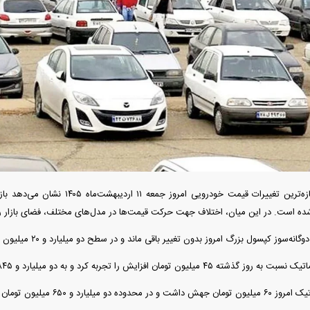
دید شد/ اولین
هجوم خودروسازان چینی به اروپا؛ آیا
واردات خودرو از منطق
 سیاسی + جدول
کارخانه‌های بحران‌زده نجات پیدا می‌کنند؟
داغی که بازار خودرو ر
بررسی تازه‌ترین تغییرات قیمت خودرویی ا
فند؛ قدرت تهدید
رونمایی از پوکو M ۸ پاور با باتری ۸۰۰۰
شده است. در این میان، اختلاف جهت حرکت قیمت‌ها در مدل‌های مختلف، فضای بازار را
 است؟
میلی‌آمپرساعتی
رونمای
وز کپسول بزرگ امروز بدون تغییر باقی ماند و در سطح دو میلیارد و ۲۰ میلیون تومان تثبیت شد.
 تومان افزایش را تجربه کرد و به دو میلیارد و ۸۴۵ میلیون تومان رسید.