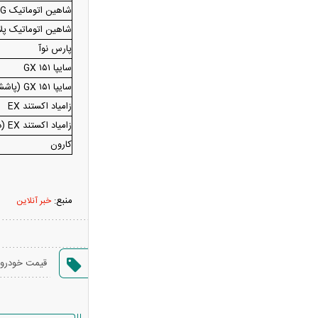
شاهین اتوماتیک G
سدها پر شدند؛ پس چرا ایران هنوز
شاهین اتوماتیک پ
تشنه است؟/ پشت پرده آمار آب ۱۴۰۵
پارس نوآ
عکس های زیبای هدیه تهرانی در یک
سایپا ۱۵۱ GX
گلخانه
سایپا ۱۵۱ GX (پاششی)
هزینه ساخت مسکن سر به فلک کشید/
زامیاد اکستند EX
ساخت هر متر خانه چقدر آب می‌خورد؟
زامیاد اکستند EX (دوگانه‌سوز)
عکس/پرواز سوخت‌رسان‌های آمریکایی
کارون
در خلیج فارس
فیلم/ترامپ نشست خبری خود را به
دلیل جنگ لغو کرد!
منبع:
خبر آنلاین
زمان واریز کالابرگ عوض شد؛ این
گروه‌ها باید تا شهریور منتظر بمانند
این ویدئو از گنبد کاووس طی ساعات
قیمت خودرو
اخیر پربازدید شد
افشای شرط آمریکا برای پایان دادن به
محاصره دریایی ایران