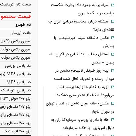
قیمت تارا اتوماتیک V ۴ نسبت به روز گذشته ۳۰ میلیون تومان بالا رفت و به دو میلیارد و ۷۲۰ میلیون تومان رسیده 
سپاه بیانیه جدید داد؛ روایت شکست
ترامپ در جنگ با ایران
قیمت محصولات ایران
سنتکام درباره محاصره دریایی ایران چه
نام خودرو
نقشه‌ای دارد؟
وانت آریسان
عکس عاشقانه سپند امیرسلیمانی با
سورن پلاس (XU۷P)
پسرش
سورن پلاس دوگانه
استایل جذاب لیندا کیانی در اکران ماه
سورن پلاس دوگانه‌
پنهان + عکس
دنا پلاس بورسی
پیام روز خبرنگار قالیباف؛ دشمن در
دنا پلاس MT۶ (رینگ فولادی)
میدان رسانه و تحریف فعال شده است
دنا پلاس MT۶
تورم به کدام خانوارها بیشتر فشار
دنا پلاس اتوماتیک
می‌آورد؟ شکاف ۱۵.۲ درصدی دهک‌ها
پژو ۲۰۷ موتور TU۳
عکس/ خانه اعیان نشین در شمال تهران
پژو ۲۰۷ دنده‌ای (هیدرولیک)
در دوران قاجار
پژو ۲۰۷ دنده‌ای پانوراما (رینگ فولادی)
طلا یا دلار یا بورس؛ سرمایه‌گذاران به
پژو ۲۰۷ دنده‌ای پانوراما
دنبال امن‌ترین پناهگاه سرمایه‌اند
پژو ۲۰۷ اتوماتیک