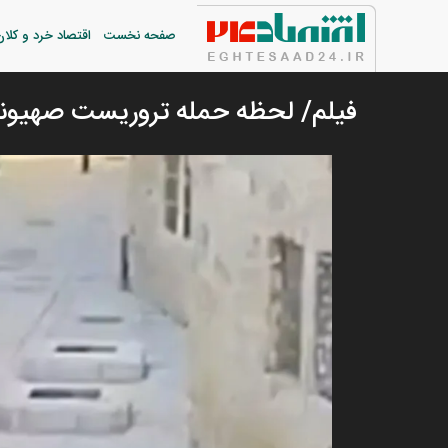
صفحه نخست
اقتصاد خرد و کلان
فیلم/ لحظه حمله تروریست صهیونی