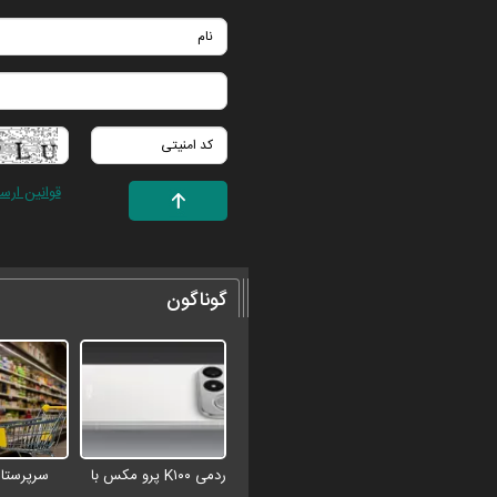
قوانین ارس
گوناگون
ردمی K۱۰۰ پرو مکس با
سرپرستان