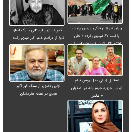
پایان طرح ترافیکی اربعین پلیس
عکس/ مازیار لرستانی با یک اتفاق
با ثبت ۶۷ میلیون تردد / جان
تلخ از مراسم ختم اکبر عبدی رفت
باختن ۲۴ زائر در تصادفات اربعینی
استایل زیبای مدل روس فیلم
اولین تصویر از سنگ قبر اکبر
ایرانی جزیره جیمز باند در اصفهان
عبدی در قطعه هنرمندان
+ عکس