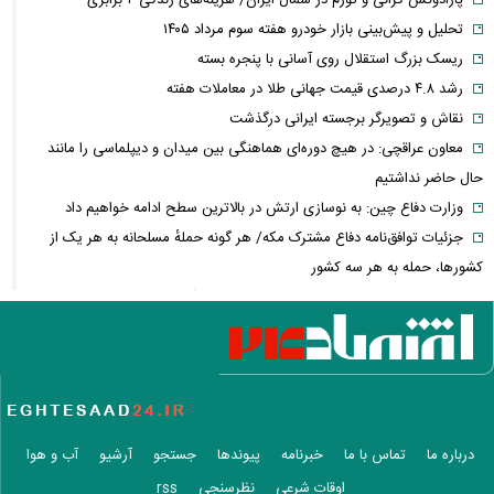
تحلیل و پیش‌بینی بازار خودرو هفته سوم مرداد ۱۴۰۵
ریسک بزرگ استقلال روی آسانی با پنجره بسته
رشد ۴.۸ درصدی قیمت جهانی طلا در معاملات هفته
نقاش و تصویرگر برجسته ایرانی درگذشت
معاون عراقچی: در هیچ دوره‌ای هماهنگی بین میدان و دیپلماسی را مانند
حال حاضر نداشتیم
وزارت دفاع چین: به نوسازی ارتش در بالاترین سطح ادامه خواهیم داد
جزئیات توافق‌نامه دفاع مشترک مکه/ هر گونه حملهٔ مسلحانه به هر یک از
کشورها، حمله به هر سه کشور
وزارت خارجه پاکستان: پیمان دفاعی با ریاض و آنکارا برای تقویت امنیت
منطقه امضا شد
اذعان ترامپ به تاثیر جنگ با ایران بر انتخابات میان دوره‌ای آمریکا
بازار ارزهای دیجیتال در نوسان/ بیت‌کوین ۶۴ هزار دلاری و هشدار درباره
کلاهبرداری رمزارزی
لغو افزایش تعرفه و تصاعد پلکانی بهای برق مشترکین کشاورزی
درباره ما
تماس با ما
خبرنامه
پیوندها
جستجو
آرشیو
آب و هوا
سی‌ان‌ان: توافق ایران و عمان به معنای بازگشایی تنگه نیست / آمریکا باید
اوقات شرعی
نظرسنجی
rss