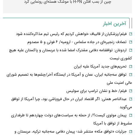
چین از بمب افکن H-۶N با موشک هسته‌ای رونمایی کرد
آخرین اخبار
فیلم/پزشکیان:از قالیباف خواهش کردیم که رئیس تیم مذاکره‌کننده شود
تصادف زنجیره‌ای در جاده سلماس - ارومیه/ ۶ فوتی و ۵ مصدوم
اردوغان: توافقنامه دفاعی مشترک امضا شده با عربستان و پاکستان علیه هیچ
کشوری نیست
تحریم‌های جدید آمریکا علیه ایران
توافق سه‌جانبه ایران، عمان و آمریکا در ایستگاه آخر/چشم‌ها به تصمیم شورای
عالی امنیت ملی
فیلم/ خط و نشان ترامپ برای سوئیس
عبدالناصر همتی: اگر اقتصاد ایران در حال فروپاشی بود، چرا آمریکا از توافق
می‌گوید
پیمان مولوی کیست؟/ از حمله به سیاست‌های دولت چهاردهم تا طرفداری
مشروط از توافق با آمریکا
جزئیات «توافق مکه» منتشر شد؛ پیمان دفاعی سه‌جانبه ترکیه، عربستان و