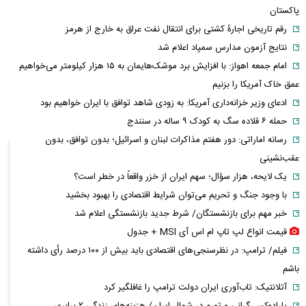
پاکستان
رقم تاریخی اجارۀ کشتی برای انتقال نفت عراق به خارج از هرمز
نتایج آزمون مدارس سمپاد اعلام شد
امام‌ جمعه اهواز: با افزایش برد موشک‌هایمان به ۱۵ هزار کیلومتر می‌خواهیم
عمق خاک آمریکا را بزنیم
ادعای وزیر خزانه‌داری آمریکا: به زودی شاهد توافق با ایران خواهیم بود
حمله ۶ قلاده سگ به کودک ۹ ساله در سنندج
رسانه اماراتی: دور هفتم مذاکرات لبنان و اسرائیل؛ بدون توافق، بدون
عقب‌نشینی
یک لایحه، هزار سؤال؛ سهم ایران از خزر واقعاً در خطر است؟
با وجود جنگ و تحریم می‌توان شرایط اقتصادی را بهبود بخشید
خبر مهم برای بازنشستگان/ شرط جدید بازنشستگی اعلام شد
قیمت انواع لپ تاپ ام اس آی MSI + جدول
فیلم/ ترامپ: در نظرسنجی‌های اقتصادی باید بیش از ۱۰۰ درصد رأی داشته
باشم
آتلانتیک: تاب‌آوری ایران دولت ترامپ را غافلگیر کرد
پارادوکس گرانی و تورم در شمال ایران/ هزینه‌های زندگی ۲ برابری