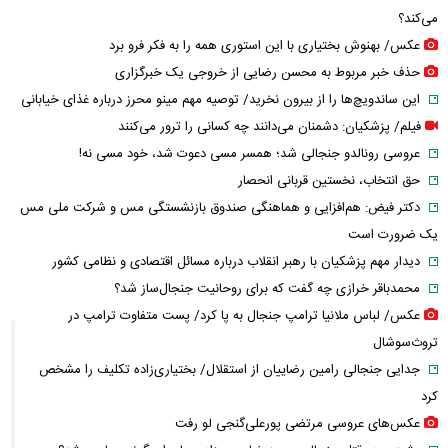
می‌کند؟
عکس/ بهنوش بختیاری با این استوری همه را به فکر فرو برد
حذف خبر مربوط به محسن رضایی از خروجی یک خبرگزاری
این ساندویچ‌ها را از بیرون نخرید/ توصیه مهم مینو محرز درباره غذای خیابانی
فیلم/ پزشکیان: دشمنان می‌دانند چه کسانی را ترور می‌کنند
عروسی رونالدو جنجالی شد؛ همسر مسی دعوت شد، خود مسی نه!
حق انتخاب، نخستین قربانی انحصار
دکتر فیض: هم‌افزایی و هماهنگی صندوق بازنشستگی مس و شرکت ملی مس
یک ضرورت است
دیدار مهم پزشکیان با رهبر انقلاب درباره مسائل اقتصادی و نظامی کشور
محمدباقر خرازی چه گفت که برای روحانیت جنجال‌ساز شد؟
عکس/ لباس ملانیا ترامپ جنجال به پا کرد/ پست متفاوت ترامپ در
تروث‌سوشال
جدایی جنجالی رامین رضاییان از استقلال/ بختیاری‌زاده تکلیف را مشخص
کرد
عکس‌های عروسی مرتضی پورعلی‌گنجی لو رفت