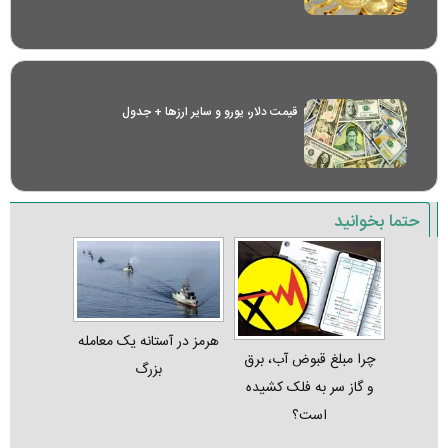
قیمت دلار، یورو و سایر ارز‌ها + جدول
حتما بخوانید
هرمز در آستانه یک معامله
چرا مبلغ قبوض آب، برق
بزرگ
و گاز سر به فلک کشیده
است؟