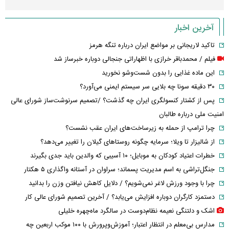
آخرین اخبار
تاکید لاریجانی بر مواضع ایران درباره تنگه هرمز
فیلم / محمدباقر خرازی با اظهاراتی جنجالی دوباره خبرساز شد
این ماده غذایی را بدون شست‌وشو نخورید
۳۰ دقیقه سونا چه بلایی سر سیستم ایمنی می‌آورد؟
پس از کشتار کنسولگری ایران چه گذشت؟ /تصمیم سرنوشت‌ساز شورای عالی
امنیت ملی درباره طالبان
چرا ترامپ از حمله به زیرساخت‌های ایران عقب نشست؟
از شالیزار تا ویلا؛ سرمایه چگونه روستاهای گیلان را تغییر می‌دهد؟
خطرات اعتیاد کودکان به موبایل؛ ۱۰ آسیبی که والدین باید جدی بگیرند
جنگل‌تراشی به اسم مدیریت پسماند؛ سراوان در آستانه واگذاری ۵ هکتار
چرا با وجود ورزش لاغر نمی‌شویم؟ / دلایل کاهش نیافتن وزن را بدانید
دستمزد کارگران دوباره افزایش می‌یابد؟ / آخرین تصمیم شورای عالی کار
اشک و دلتنگی نعیمه نظام‌دوست در سالگرد ماه‌چهره خلیلی
مدارس بی‌معلم در انتظار اعتبار؛ آموزش‌وپرورش با ۱۰۰ موکب اربعین چه