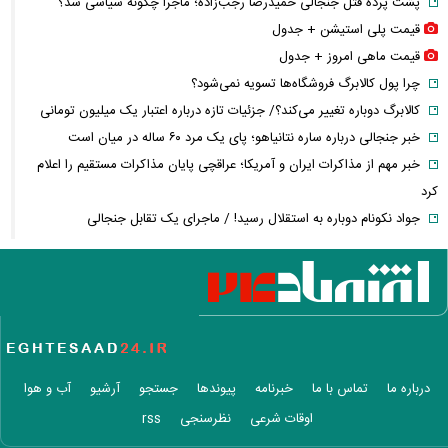
پشت پرده قتل جنجالی حمیدرضا رجب‌زاده؛ ماجرا چگونه سیاسی شد؟
قیمت پلی استیشن + جدول
قیمت ماهی امروز + جدول
چرا پول کالابرگ فروشگاه‌ها تسویه نمی‌شود؟
کالابرگ دوباره تغییر می‌کند؟/ جزئیات تازه درباره اعتبار یک میلیون تومانی
خبر جنجالی درباره ساره نتانیاهو؛ پای یک مرد ۶۰ ساله در میان است
خبر مهم از مذاکرات ایران و آمریکا؛ عراقچی پایان مذاکرات مستقیم را اعلام
کرد
جواد نکونام دوباره به استقلال رسید! / ماجرای یک تقابل جنجالی
قیمت طلا ۱۸ عیار امروز چند شد؟ / بازار طلا وارد مسیر کاهشی شد
خبر مهم از پرونده قتل حمیدرضا رجب‌زاده؛ متهم اصلی دستگیر شد
قیمت واقعی بنزین مشخص شد؛ دولت برای هر لیتر چقدر یارانه می‌دهد؟
افزایش نرخ حواله دلار در بازار ارز؛ قیمت دلار امروز چند شد؟
سقوط تاریخی ذخایر نفت آمریکا؛ رکورد سال ۲۰۲۱ هم شکسته شد
درخواست جنجالی نقدعلی از قالیباف؛ از مسئولیت مذاکرات کناره‌گیری کنید
درباره ما
تماس با ما
خبرنامه
پیوندها
جستجو
آرشیو
آب و هوا
خبر مهم برای کارگران؛ زمان بازنگری مزایای کارگران اعلام شد + جزئیات
اوقات شرعی
نظرسنجی
rss
تصمیم جدید