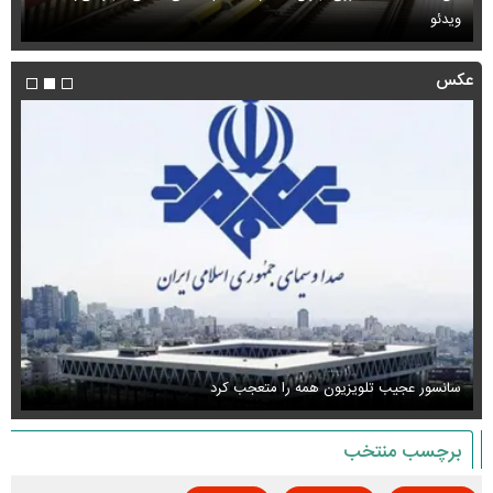
ویدئو
بب
عکس
سانسور عجیب تلویزیون همه را متعجب کرد
اس
برچسب منتخب