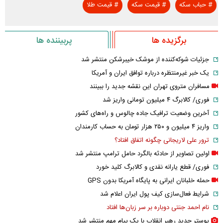
#
حباب سکه
#
قیمت سکه
#
قیمت طلا
برگزیده ها
پربیننده ها
جزئیات شوکه‌کننده از موشک خیبرشکن منتشر شد
یک خبر غیرمنتظره درباره توافق ایران و آمریکا
مسافران متروی تهران این نقشه جدید را ببینند
فوری/ کالابرگ ۴ میلیون تومانی واریز شد
آخرین وضعیت ترافیک جاده چالوس و راه‌های کشور
واریز ۴ میلیون و ۲۵۰ هزار تومان به حساب کارمندان
ترور علی لاریجانی چگونه اتفاق افتاد؟
اولین تصاویر از حادثه بالگرد حامل ترامپ منتشر شد
فوری/ قطع یارانه نقدی و کالابرگ کلید خورد
حمله خلبانان ایرانی به پایگاه آمریکا بدون GPS
شرایط فعال‌سازی کیف پول ایران اعلام شد
نام احمد جنتی دوباره بر سر زبان‌ها افتاد
پوستر جدید رهبر انقلاب با یک پیام مهم منتشر شد