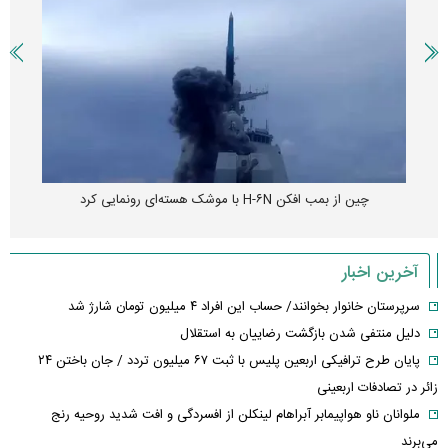
چین از بمب افکن H-۶N با موشک هسته‌ای رونمایی کرد
آخرین اخبار
سرپرستان خانوار بخوانند/ حساب این افراد ۴ میلیون تومان شارژ شد
دلیل منتفی شدن بازگشت رضاییان به استقلال
پایان طرح ترافیکی اربعین پلیس با ثبت ۶۷ میلیون تردد / جان باختن ۲۴
زائر در تصادفات اربعینی
ملوانان ناو هواپیمابر آبراهام لینکلن از افسردگی و افت شدید روحیه رنج
می‌برند