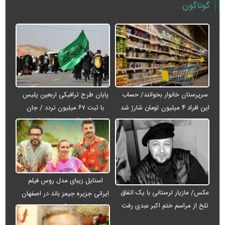
گوناگون
سرپرستان خانوار بخوانند/ حساب
پایان طرح ترافیکی اربعین پلیس
این افراد ۴ میلیون تومان شارژ شد
با ثبت ۶۷ میلیون تردد / جان
باختن ۲۴ زائر در تصادفات اربعینی
استایل زیبای مدل روس فیلم
عکس/ مازیار لرستانی با یک اتفاق
ایرانی جزیره جیمز باند در اصفهان
تلخ از مراسم ختم اکبر عبدی رفت
+ عکس