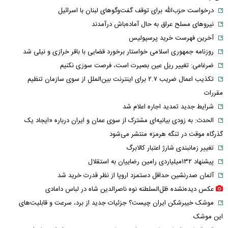
درخواست حزب‌الله برای توقف گفت‌وگوهای لبنان با اسرائیل
نیروهای مسلح عراق به حال آماده‌باش درآمدند
آخرین فهرست خرید پرسپولیس
روزنامه جمهوری اسلامی خواستار برخورد قضایی با باقر خرازی و نیلی شد
ضرغامی: تغییر ریل عین بصیرت است، فرصت سوزی نکنیم
تکذیب اعمال ضریب ۲.۷ برای اینترنت بین‌الملل از سوی سازمان تنظیم
مقررات
شرایط جدید تمدید اجاره اعلام شد
الحدث: به زودی بیانیه‌ای مشترک از سوی عمان و ایران درباره «ایجاد یک
گذرگاه موقت در تنگه هرمز» منتشر می‌شود
تغییر زمانبندی‌ شارژ اعتبار کالابرگ
پیشنهاد ۱۳۲میلیاردی رامین رضاییان به استقلال
آلمان صدرنشین حداقل دستمزد اروپا از نظر قدرت خرید شد
عکس دیده‌نشده ظل‌السلطنه نوه ناصرالدین شاه در لباس دامادی
موشک خیبرشکن ایران چیست؟ جزئیات جدید از برد، سرعت و قابلیت‌های
این موشک