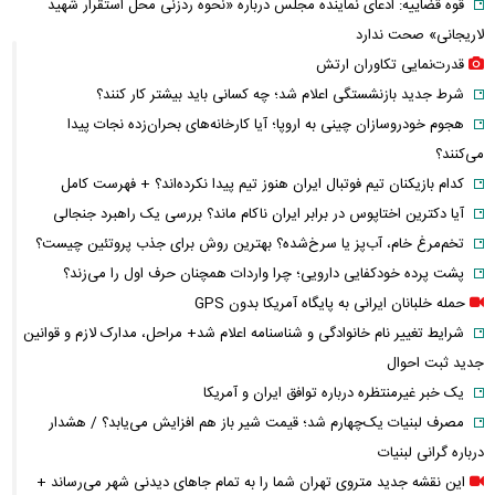
قوه قضاییه: ادعای نماینده مجلس درباره «نحوه ردزنی محل استقرار شهید
لاریجانی» صحت ندارد
قدرت‌نمایی تکاوران ارتش
شرط جدید بازنشستگی اعلام شد؛ چه کسانی باید بیشتر کار کنند؟
هجوم خودروسازان چینی به اروپا؛ آیا کارخانه‌های بحران‌زده نجات پیدا
می‌کنند؟
کدام بازیکنان تیم فوتبال ایران هنوز تیم پیدا نکرده‌اند؟ + فهرست کامل
آیا دکترین اختاپوس در برابر ایران ناکام ماند؟ بررسی یک راهبرد جنجالی
تخم‌مرغ خام، آب‌پز یا سرخ‌شده؟ بهترین روش برای جذب پروتئین چیست؟
پشت پرده خودکفایی دارویی؛ چرا واردات همچنان حرف اول را می‌زند؟
حمله خلبانان ایرانی به پایگاه آمریکا بدون GPS
شرایط تغییر نام خانوادگی و شناسنامه اعلام شد+ مراحل، مدارک لازم و قوانین
جدید ثبت احوال
یک خبر غیرمنتظره درباره توافق ایران و آمریکا
مصرف لبنیات یک‌چهارم شد؛ قیمت شیر باز هم افزایش می‌یابد؟ / هشدار
درباره گرانی لبنیات
این نقشه جدید متروی تهران شما را به تمام جاهای دیدنی شهر می‌رساند +