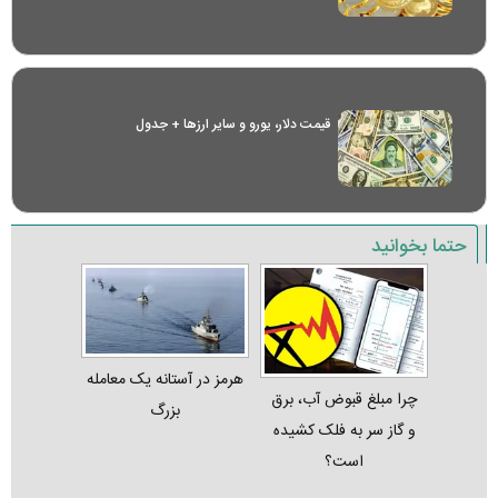
قیمت دلار، یورو و سایر ارز‌ها + جدول
حتما بخوانید
هرمز در آستانه یک معامله
چرا مبلغ قبوض آب، برق
بزرگ
و گاز سر به فلک کشیده
است؟