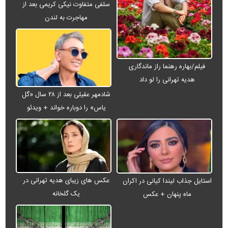
سلفی متفاوت نیکی کریمی بعد از
مهاجرت به لندن
فیلم/بهاره رهنما راز ماندگاری
هدیه تهرانی را لو داد
شادمهر عقیلی بعد از ۲۸ سال «گل
یاس» را دوباره خواند + ویدئو
عکس های زیبای هدیه تهرانی در
استایل جذاب لیندا کیانی در اکران
یک گلخانه
ماه پنهان + عکس