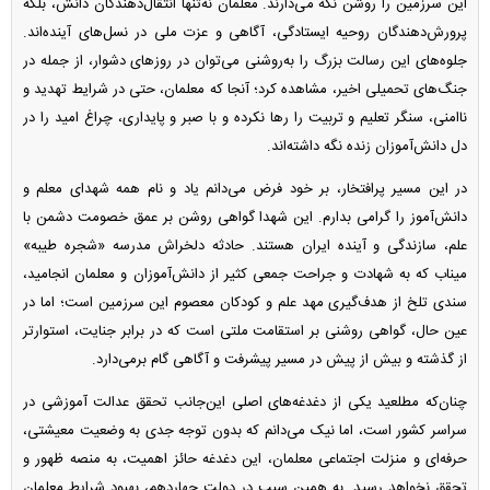
این سرزمین را روشن نگه می‌دارند. معلمان نه‌تنها انتقال‌دهندگان دانش، بلکه
پرورش‌دهندگان روحیه ایستادگی، آگاهی و عزت ملی در نسل‌های آینده‌اند.
جلوه‌های این رسالت بزرگ را به‌روشنی می‌توان در روز‌های دشوار، از جمله در
جنگ‌های تحمیلی اخیر، مشاهده کرد؛ آنجا که معلمان، حتی در شرایط تهدید و
ناامنی، سنگر تعلیم و تربیت را رها نکرده و با صبر و پایداری، چراغ امید را در
دل دانش‌آموزان زنده نگه داشته‌اند.
در این مسیر پرافتخار، بر خود فرض می‌دانم یاد و نام همه شهدای معلم و
دانش‌آموز را گرامی بدارم. این شهدا گواهی روشن بر عمق خصومت دشمن با
علم، سازندگی و آینده ایران هستند. حادثه دلخراش مدرسه «شجره طیبه»
میناب که به شهادت و جراحت جمعی کثیر از دانش‌آموزان و معلمان انجامید،
سندی تلخ از هدف‌گیری مهد علم و کودکان معصوم این سرزمین است؛ اما در
عین حال، گواهی روشنی بر استقامت ملتی است که در برابر جنایت، استوارتر
از گذشته و بیش از پیش در مسیر پیشرفت و آگاهی گام برمی‌دارد.
چنان‌که مطلعید یکی از دغدغه‌های اصلی این‌جانب تحقق عدالت آموزشی در
سراسر کشور است، اما نیک می‌دانم که بدون توجه جدی به وضعیت معیشتی،
حرفه‌ای و منزلت اجتماعی معلمان، این دغدغه حائز اهمیت، به منصه ظهور و
تحقق نخواهد رسید. به همین سبب در دولت چهاردهم، بهبود شرایط معلمان