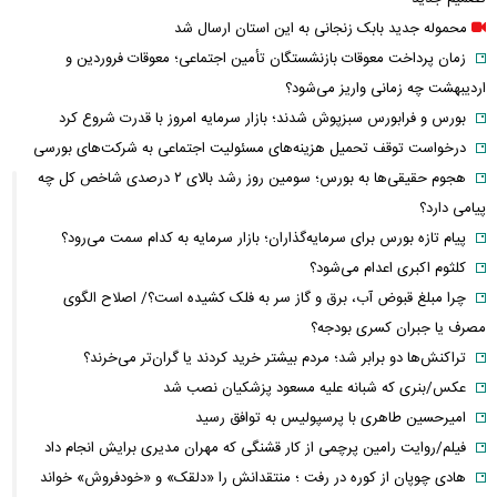
محموله جدید بابک زنجانی به این استان ارسال شد
زمان پرداخت معوقات بازنشستگان تأمین اجتماعی؛ معوقات فروردین و
اردیبهشت چه زمانی واریز می‌شود؟
بورس و فرابورس سبزپوش شدند؛ بازار سرمایه امروز با قدرت شروع کرد
درخواست توقف تحمیل هزینه‌های مسئولیت اجتماعی به شرکت‌های بورسی
هجوم حقیقی‌ها به بورس؛ سومین روز رشد بالای ۲ درصدی شاخص کل چه
پیامی دارد؟
پیام تازه بورس برای سرمایه‌گذاران؛ بازار سرمایه به کدام سمت می‌رود؟
کلثوم اکبری اعدام می‌شود؟
چرا مبلغ قبوض آب، برق و گاز سر به فلک کشیده است؟/ اصلاح الگوی
مصرف یا جبران کسری بودجه؟
تراکنش‌ها دو برابر شد؛ مردم بیشتر خرید کردند یا گران‌تر می‌خرند؟
عکس/بنری که شبانه علیه مسعود پزشکیان نصب شد
امیرحسین طاهری با پرسپولیس به توافق رسید
فیلم/روایت رامین پرچمی از کار قشنگی که مهران مدیری برایش انجام داد
هادی چوپان از کوره در رفت ؛ منتقدانش را «دلقک» و «خودفروش» خواند