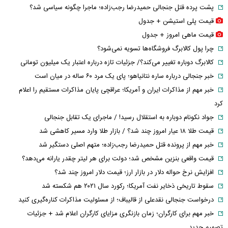
پشت پرده قتل جنجالی حمیدرضا رجب‌زاده؛ ماجرا چگونه سیاسی شد؟
قیمت پلی استیشن + جدول
قیمت ماهی امروز + جدول
چرا پول کالابرگ فروشگاه‌ها تسویه نمی‌شود؟
کالابرگ دوباره تغییر می‌کند؟/ جزئیات تازه درباره اعتبار یک میلیون تومانی
خبر جنجالی درباره ساره نتانیاهو؛ پای یک مرد ۶۰ ساله در میان است
خبر مهم از مذاکرات ایران و آمریکا؛ عراقچی پایان مذاکرات مستقیم را اعلام
کرد
جواد نکونام دوباره به استقلال رسید! / ماجرای یک تقابل جنجالی
قیمت طلا ۱۸ عیار امروز چند شد؟ / بازار طلا وارد مسیر کاهشی شد
خبر مهم از پرونده قتل حمیدرضا رجب‌زاده؛ متهم اصلی دستگیر شد
قیمت واقعی بنزین مشخص شد؛ دولت برای هر لیتر چقدر یارانه می‌دهد؟
افزایش نرخ حواله دلار در بازار ارز؛ قیمت دلار امروز چند شد؟
سقوط تاریخی ذخایر نفت آمریکا؛ رکورد سال ۲۰۲۱ هم شکسته شد
درخواست جنجالی نقدعلی از قالیباف؛ از مسئولیت مذاکرات کناره‌گیری کنید
خبر مهم برای کارگران؛ زمان بازنگری مزایای کارگران اعلام شد + جزئیات
تصمیم جدید