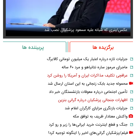
عکس/بنری که شبانه علیه مسعود پزشکیان نصب شد
وا
برگزیده ها
پربیننده ها
جزئیات تازه درباره اعتبار یک میلیون تومانی کالابرگ
ماجرای مرموز ساره نتانیاهو و مرد ۶۰ ساله
عراقچی تکلیف مذاکرات ایران و آمریکا را روشن کرد
محموله جدید بابک زنجانی به این استان ارسال شد
تأمین اجتماعی درباره معوقات بازنشستگان خبر داد
اظهارات جنجالی پزشکیان درباره گرانی بنزین
جزئیات بازنگری مزایای کارگران اعلام شد
واکنش معنادار ظریف به توافق مکه
جنگ و قطع اینترنت خرید ایرانی‌ها را زیر و رو کرد
فیلم/پزشکیان گرانی‌های اخیر را اینگونه توجیه کرد!