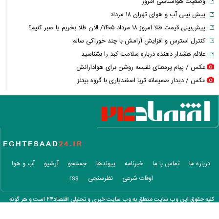
وضعیت هواشناسی امروز
پیش بینی آب و هوای تهران ۱۸ مرداد
پیش‌بینی قیمت طلا امروز ۱۸ مرداد ۱۴۰۵/ الان طلا بخریم یا صبر کنیم؟
کنترل استرس و افزایش آرامش با چند خوراکی سالم
علائم هشدار دهنده درباره سلامت کبد را بشناسید
عکس / پیام پرمعنای نفیسه روشن برای هوادارانش
عکس / دیدار صمیمانه ثریا اسفندیاری با گروه بیتلز
فیلم / بادوام‌ترین تانک طراحی شده در تاریخ زرهی جهان
فیلم / بازخوانی ترانه مشهور محمد نوری توسط غزل شاکری
انتشار نخستین تصاویر شیائومی میکس فولد ۵ + جزئیات
فیلم / تصادف عجیب یک خانم کوئیک سوار در پارکینگ آپارتمان
هرمز در آستانه یک معامله بزرگ؛ تهران و واشنگتن بر سر چه چیزی چانه
می‌زنند؟
درباره ما
تماس با ما
خبرنامه
پیوندها
جستجو
آرشیو
آب و هوا
فیلم / موزیک ویدئوی جدید شروین حاجی‌پور منتشر شد
اوقات شرعی
نظرسنجی
rss
ادعای یک رسانه درباره آمادگی اسرائیل برای حمله به ایران
عکس / عاشقانه های شاهرخ استخری و همسرش
کلیه حقوق این وب سایت متعلق به وب سایت خبری و تحلیلی اقتصاد۲۴ است و هر گونه
با پیشرفت سرطان وضعیت جو بایدن وخیم شد
کپی برداری با ذکر منبع بلا مانع است.