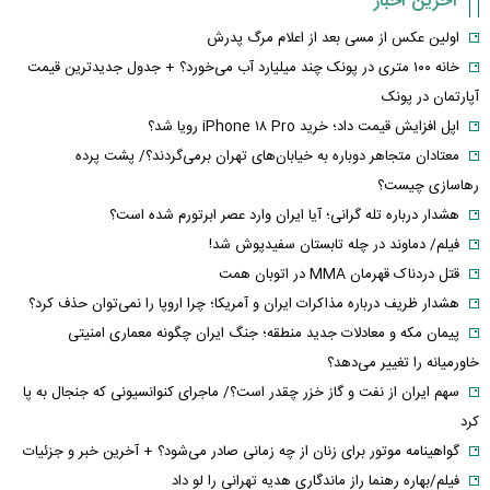
آخرین اخبار
اولین عکس از مسی بعد از اعلام مرگ پدرش
خانه ۱۰۰ متری در پونک چند میلیارد آب می‌خورد؟ + جدول جدیدترین قیمت
آپارتمان در پونک
اپل افزایش قیمت داد؛ خرید iPhone ۱۸ Pro رویا شد؟
معتادان متجاهر دوباره به خیابان‌های تهران برمی‌گردند؟/ پشت پرده
رهاسازی چیست؟
هشدار درباره تله گرانی؛ آیا ایران وارد عصر ابرتورم شده است؟
فیلم/ دماوند در چله تابستان سفیدپوش شد!
قتل دردناک قهرمان MMA در اتوبان همت
هشدار ظریف درباره مذاکرات ایران و آمریکا؛ چرا اروپا را نمی‌توان حذف کرد؟
پیمان مکه و معادلات جدید منطقه؛ جنگ ایران چگونه معماری امنیتی
خاورمیانه را تغییر می‌دهد؟
سهم ایران از نفت و گاز خزر چقدر است؟/ ماجرای کنوانسیونی که جنجال به پا
کرد
گواهینامه موتور برای زنان از چه زمانی صادر می‌شود؟ + آخرین خبر و جزئیات
فیلم/بهاره رهنما راز ماندگاری هدیه تهرانی را لو داد