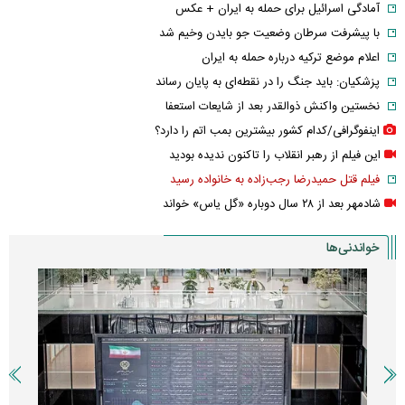
آمادگی اسرائیل برای حمله به ایران + عکس
با پیشرفت سرطان وضعیت جو بایدن وخیم شد
اعلام موضع ترکیه درباره حمله به ایران
پزشکیان: باید جنگ را در نقطه‌ای به پایان رساند
نخستین واکنش ذوالقدر بعد از شایعات استعفا
اینفوگرافی/کدام کشور بیشترین بمب اتم را دارد؟
این فیلم از رهبر انقلاب را تاکنون ندیده بودید
فیلم قتل حمیدرضا رجب‌زاده به خانواده رسید
شادمهر بعد از ۲۸ سال دوباره «گل یاس» خواند
خواندنی‌ها