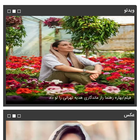
ویدئو
فیلم/بهاره رهنما راز ماندگاری هدیه تهرانی را لو داد
فی
عکس