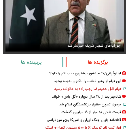
جوراب‌های شهباز شریف خبرساز شد
عک
برگزیده ها
پربیننده ها
اینفوگرافی/کدام کشور بیشترین بمب اتم را دارد؟
این فیلم از رهبر انقلاب را تاکنون ندیده بودید
فیلم قتل حمیدرضا رجب‌زاده به خانواده رسید
شادمهر بعد از ۲۸ سال دوباره «گل یاس» خواند
فرمول تعیین حقوق بازنشستگان اعلام شد
قیمت طلای ۱۸ عیار از ۱۹ میلیون گذشت
قطعنامه پایان جنگ ایران و آمریکا روی میز ترامپ
آغاز ثبت نام کوییک S با ۵۰۰ میلیون تومان+ لینک