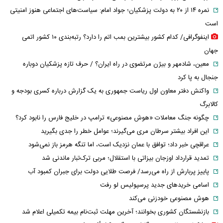
نمره ۱۴ از ۲۰ به دولت پزشکیان؛ جواد امام: سیاست‌های اجتماعی هنوز امنیتی
است
اینفوگرافی/ کدام کشور بیشترین بمب اتم را دارد؟ رتبه‌بندی ۱۰ کشور اتمی
جهان
معین، شادمهر و بیژن مرتضوی در راه ایران؟ / حرف تازه پزشکیان دوباره
جنجال به پا کرد
واکنش دفتر معاون اول ریاست جمهوری به یک گزارش درباره کسری بودجه و
کالابرگ
چگونه جنگ معاملات «هوش مصنوعی» ترامپ در خلیج فارس را نابود کرد؟
این افراد بیشتر سرطان مری می‌گیرند؛ عوامل خطر را جدی بگیرید
عراقچی خبر داد؛ توافق با عمان نزدیک است، اما تنگه هرمز باز نمی‌شود
تمدید قرارداد اوزجان بیزاتی با استقلال؛ مربی ترک‌تبار ماندنی شد
پاییز پربارش از راه می‌رسد/ فرصت طلایی دولت برای جبران کمبود آب
اسامی خریدهای جدید پرسپولیس لو رفت
هوش مصنوعی خودزنی می‌کند
بازنشستگان کشوری بخوانند؛ آخرین مهلت ثبت‌نام بیمه تکمیلی اعلام شد