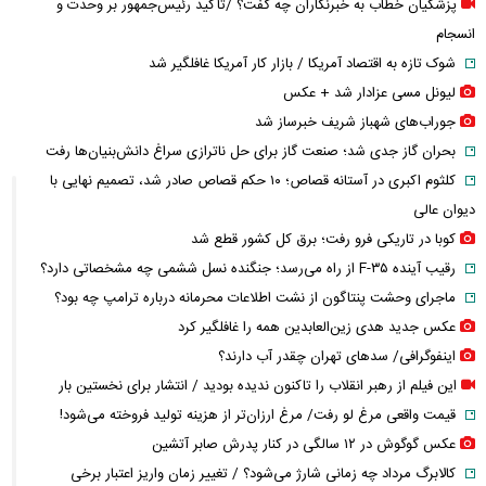
پزشکیان خطاب به خبرنگاران چه گفت؟ /تأکید رئیس‌جمهور بر وحدت و
انسجام
شوک تازه به اقتصاد آمریکا / بازار کار آمریکا غافلگیر شد
لیونل مسی عزادار شد + عکس
جوراب‌های شهباز شریف خبرساز شد
بحران گاز جدی شد؛ صنعت گاز برای حل ناترازی سراغ دانش‌بنیان‌ها رفت
کلثوم اکبری در آستانه قصاص؛ ۱۰ حکم قصاص صادر شد، تصمیم نهایی با
دیوان عالی
کوبا در تاریکی فرو رفت؛ برق کل کشور قطع شد
رقیب آینده F-۳۵ از راه می‌رسد؛ جنگنده نسل ششمی چه مشخصاتی دارد؟
ماجرای وحشت پنتاگون از نشت اطلاعات محرمانه درباره ترامپ چه بود؟
عکس جدید هدی زین‌العابدین همه را غافلگیر کرد
اینفوگرافی/ سدهای تهران چقدر آب دارند؟
این فیلم از رهبر انقلاب را تاکنون ندیده بودید / انتشار برای نخستین بار
قیمت واقعی مرغ لو رفت/ مرغ ارزان‌تر از هزینه تولید فروخته می‌شود!
عکس گوگوش در ۱۲ سالگی در کنار پدرش صابر آتشین
کالابرگ مرداد چه زمانی شارژ می‌شود؟ / تغییر زمان واریز اعتبار برخی