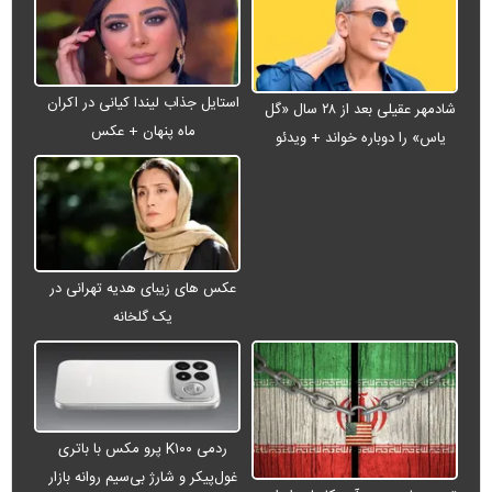
استایل جذاب لیندا کیانی در اکران
شادمهر عقیلی بعد از ۲۸ سال «گل
ماه پنهان + عکس
یاس» را دوباره خواند + ویدئو
عکس های زیبای هدیه تهرانی در
یک گلخانه
ردمی K۱۰۰ پرو مکس با باتری
غول‌پیکر و شارژ بی‌سیم روانه بازار