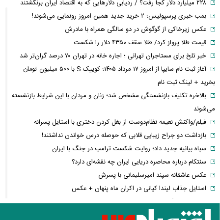
۲۲۸ میلیارد دلار کجا رفت؟ / ردیابی دلارهایی که به اقتصاد ایران برنگشتند
بمب خبری پرسپولیس؛ ۲ خرید جدید همین امروز رونمایی می‌شوند!
عکس زیرخاکی از گوگوش در دو سالگی همراه با مادرش
قیمت طلا پرواز کرد/ طلا سقف ۴۳۵۰ دلار را شکست
خبر تلخ برای مستاجران تهرانی ؛ اجاره خانه در تهران ۷۰ درصد گران‌تر شد
آغاز ثبت نام سایپا از امروز ۱۷ مرداد ۱۴۰۵؛ کوییک S با ۵۰۰ میلیون تومان
بخرید + لینک ثبت نام
بالاخره تکلیف بازنشستگی مشخص شد؛ زنان و مردان با این شرایط بازنشسته
می‌شوند
فیلم/واکنش نعیمه نظام‌دوست از بغل کردن دختری با استایل پسرانه
بازداشت دو جراح زیبایی قلابی که حوصله درس خواندن نداشتند!
سپاه بیانیه جدید داد؛ روایت شکست ترامپ در جنگ با ایران
سنتکام درباره محاصره دریایی ایران چه نقشه‌ای دارد؟
عکس عاشقانه سپند امیرسلیمانی با پسرش
استایل جذاب لیندا کیانی در اکران ماه پنهان + عکس
پیام روز خبرنگار قالیباف؛ دشمن در میدان رسانه و تحریف فعال شده است
تورم به کدام خانوارها بیشتر فشار می‌آورد؟ شکاف ۱۵.۲ درصدی دهک‌ها