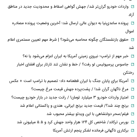
واردات خودرو گران‌تر شد/ جهش گواهی اسقاط و محدودیت جدید در مناطق
آزاد
پرونده ساعدی‌نیا به دیوان عالی ارسال شد؛ آخرین وضعیت پرونده مصادره
اموال
حقوق بازنشستگان چگونه محاسبه می‌شود؟ | شرط مهم تعیین مستمری اعلام
شد
خبر مهم از ترامپ؛ نیروی زمینی آمریکا به ایران اعزام می‌شود یا نه؟
جاسوس پرسپولیس لو رفت؟ / خط و نشان تند تارتار برای افشای اخبار
رختکن
آمریکا برای پایان جنگ با ایران قطعنامه داد؛ تصمیم با ترامپ است + عکس
مرغ ناگهان گران شد! / پشت‌پرده جهش قیمت مرغ چیست؟
امتیاز واردات خودرو ۳ میلیارد تومان! / رانت جدید در بازار خودرو چیست؟
برنج چند شد؟/ قیمت جدید برنج ایرانی، هندی و پاکستانی اعلام شد
فیلم/سحر دولتشاهی با این ویدئو بیشتر محبوب شد
بورس ترکاند/ شاخص کل ۱۲۴ هزار واحد جهش کرد و ۵.۵ میلیونی شد
برکناری ناگهانی فرمانده لشکر پنجم ارتش آمریکا