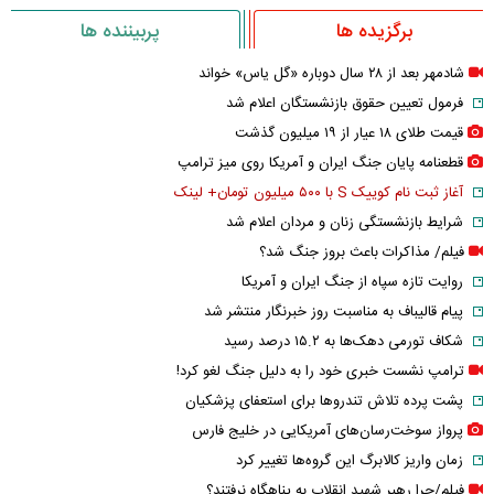
برگزیده ها
پربیننده ها
شادمهر بعد از ۲۸ سال دوباره «گل یاس» خواند
فرمول تعیین حقوق بازنشستگان اعلام شد
قیمت طلای ۱۸ عیار از ۱۹ میلیون گذشت
قطعنامه پایان جنگ ایران و آمریکا روی میز ترامپ
آغاز ثبت نام کوییک S با ۵۰۰ میلیون تومان+ لینک
شرایط بازنشستگی زنان و مردان اعلام شد
فیلم/ مذاکرات باعث بروز جنگ شد؟
روایت تازه سپاه از جنگ ایران و آمریکا
پیام قالیباف به مناسبت روز خبرنگار منتشر شد
شکاف تورمی دهک‌ها به ۱۵.۲ درصد رسید
ترامپ نشست خبری خود را به دلیل جنگ لغو کرد!
پشت پرده تلاش تندروها برای استعفای پزشکیان
پرواز سوخت‌رسان‌های آمریکایی در خلیج فارس
زمان واریز کالابرگ این گروه‌ها تغییر کرد
فیلم/چرا رهبر شهید انقلاب به پناهگاه نرفتند؟