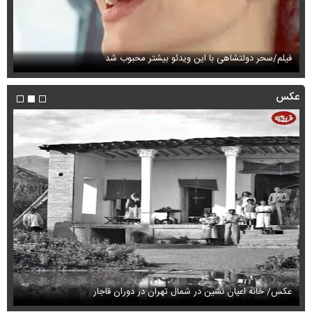
فیلم/سحر دولتشاهی با این ویدئو بیشتر محبوب شد
فی
عکس
عکس/ خانه اعیان نشین در شمال تهران در دوران قاجار
قیمت