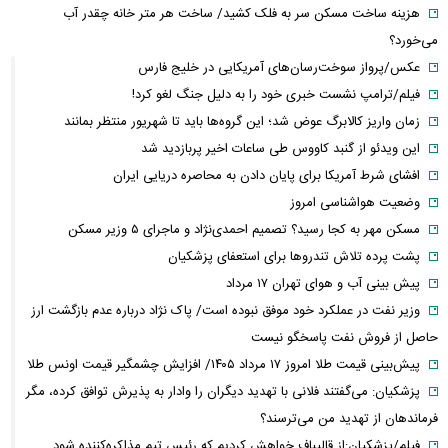
هزینه ساخت مسکن سر به فلک کشید/ ساخت هر متر خانه چقدر آب
می‌خورد؟
عکس/پرواز سوخت‌رسان‌های آمریکایی در خلیج فارس
فیلم/ترامپ نشست خبری خود را به دلیل جنگ لغو کرد!
زمان واریز کالابرگ عوض شد؛ این گروه‌ها باید تا شهریور منتظر بمانند
این ویدئو از گنبد کاووس طی ساعات اخیر پربازدید شد
افشای شرط آمریکا برای پایان دادن به محاصره دریایی ایران
وضعیت هواشناسی امروز
مسکن مهر به کجا رسید؟ تصمیم احمدی‌نژاد و ماجرای ۵ وزیر مسکن
پشت پرده تلاش تندروها برای استعفای پزشکیان
پیش بینی آب و هوای تهران ۱۷ مرداد
وزیر نفت در عملکرد خود موفق نبوده است/ پاک نژاد درباره عدم بازگشت ارز
حاصل از فروش نفت پاسخگو نیست
پیش‌بینی قیمت طلا امروز ۱۷ مرداد ۱۴۰۵/ افزایش چشمگیر قیمت اونس طلا
پزشکیان: می‌گفتند فلانی با تهدید دیگران را وادار به پذیرش توافق کرده، مگر
فرماندهان از تهدید من می‌ترسند؟
فیلم/پزشکیان:از قالیباف خواهش کردیم که رئیس تیم مذاکره‌کننده شود