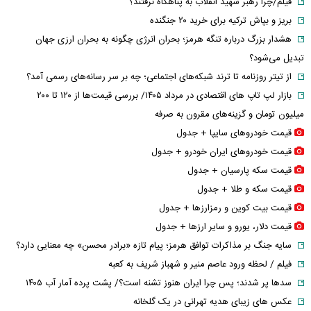
فیلم/چرا رهبر شهید انقلاب به پناهگاه نرفتند؟
بریز و بپاش ترکیه برای خرید ۲۰ جنگنده
هشدار بزرگ درباره تنگه هرمز؛ بحران انرژی چگونه به بحران ارزی جهان
تبدیل می‌شود؟
از تیتر روزنامه تا ترند شبکه‌های اجتماعی؛ چه بر سر رسانه‌های رسمی آمد؟
بازار لپ‌ تاپ‌ های اقتصادی در مرداد ۱۴۰۵/ بررسی قیمت‌ها از ۱۲۰ تا ۲۰۰
میلیون تومان و گزینه‌های مقرون‌ به‌ صرفه
قیمت خودرو‌های سایپا + جدول
قیمت خودرو‌های ایران خودرو + جدول
قیمت سکه پارسیان + جدول
قیمت سکه و طلا + جدول
قیمت بیت کوین و رمزارز‌ها + جدول
قیمت دلار، یورو و سایر ارز‌ها + جدول
سایه جنگ بر مذاکرات توافق هرمز؛ پیام تازه «برادر محسن» چه معنایی دارد؟
فیلم / لحظه ورود عاصم منیر و شهباز شریف به کعبه
سدها پر شدند؛ پس چرا ایران هنوز تشنه است؟/ پشت پرده آمار آب ۱۴۰۵
عکس های زیبای هدیه تهرانی در یک گلخانه