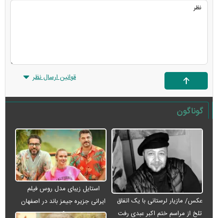
قوانین ارسال نظر
گوناگون
استایل زیبای مدل روس فیلم
عکس/ مازیار لرستانی با یک اتفاق
ایرانی جزیره جیمز باند در اصفهان
تلخ از مراسم ختم اکبر عبدی رفت
+ عکس