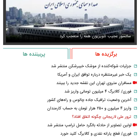
سانسور عجیب تلویزیون همه را متعجب کرد
اس
برگزیده ها
پربیننده ها
جزئیات شوکه‌کننده از موشک خیبرشکن منتشر شد
یک خبر غیرمنتظره درباره توافق ایران و آمریکا
مسافران متروی تهران این نقشه جدید را ببینند
فوری/ کالابرگ ۴ میلیون تومانی واریز شد
آخرین وضعیت ترافیک جاده چالوس و راه‌های کشور
واریز ۴ میلیون و ۲۵۰ هزار تومان به حساب کارمندان
ترور علی لاریجانی چگونه اتفاق افتاد؟
اولین تصاویر از حادثه بالگرد حامل ترامپ منتشر شد
فوری/ قطع یارانه نقدی و کالابرگ کلید خورد