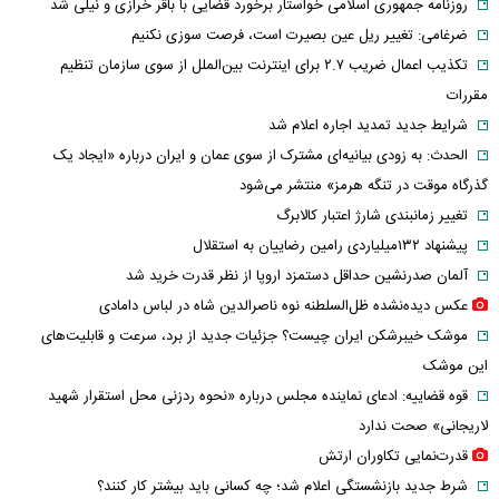
روزنامه جمهوری اسلامی خواستار برخورد قضایی با باقر خرازی و نیلی شد
ضرغامی: تغییر ریل عین بصیرت است، فرصت سوزی نکنیم
تکذیب اعمال ضریب ۲.۷ برای اینترنت بین‌الملل از سوی سازمان تنظیم
مقررات
شرایط جدید تمدید اجاره اعلام شد
الحدث: به زودی بیانیه‌ای مشترک از سوی عمان و ایران درباره «ایجاد یک
گذرگاه موقت در تنگه هرمز» منتشر می‌شود
تغییر زمانبندی‌ شارژ اعتبار کالابرگ
پیشنهاد ۱۳۲میلیاردی رامین رضاییان به استقلال
آلمان صدرنشین حداقل دستمزد اروپا از نظر قدرت خرید شد
عکس دیده‌نشده ظل‌السلطنه نوه ناصرالدین شاه در لباس دامادی
موشک خیبرشکن ایران چیست؟ جزئیات جدید از برد، سرعت و قابلیت‌های
این موشک
قوه قضاییه: ادعای نماینده مجلس درباره «نحوه ردزنی محل استقرار شهید
لاریجانی» صحت ندارد
قدرت‌نمایی تکاوران ارتش
شرط جدید بازنشستگی اعلام شد؛ چه کسانی باید بیشتر کار کنند؟