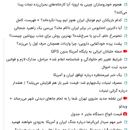
هجوم خودروسازان چینی به اروپا؛ آیا کارخانه‌های بحران‌زده نجات پیدا
می‌کنند؟
کدام بازیکنان تیم فوتبال ایران هنوز تیم پیدا نکرده‌اند؟ + فهرست کامل
آیا دکترین اختاپوس در برابر ایران ناکام ماند؟ بررسی یک راهبرد جنجالی
تخم‌مرغ خام، آب‌پز یا سرخ‌شده؟ بهترین روش برای جذب پروتئین چیست؟
پشت پرده خودکفایی دارویی؛ چرا واردات همچنان حرف اول را می‌زند؟
حمله خلبانان ایرانی به پایگاه آمریکا بدون GPS
شرایط تغییر نام خانوادگی و شناسنامه اعلام شد+ مراحل، مدارک لازم و قوانین
جدید ثبت احوال
یک خبر غیرمنتظره درباره توافق ایران و آمریکا
مصرف لبنیات یک‌چهارم شد؛ قیمت شیر باز هم افزایش می‌یابد؟ / هشدار
درباره گرانی لبنیات
این نقشه جدید متروی تهران شما را به تمام جاهای دیدنی شهر می‌رساند +
ویدئو
قیمت انواع دستگاه ماینر + جدول
خبر مهم سردار ابن‌الرضا درباره جنگ ایران و آمریکا: به‌زودی خواهند فهمید