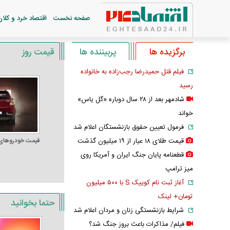
صفحه نخست
اقتصاد خرد و کلان
برگزیده ها
پربیننده ها
قیمت روز
فیلم قتل حمیدرضا رجب‌زاده به خانواده
رسید
شادمهر بعد از ۲۸ سال دوباره «گل یاس»
خواند
فرمول تعیین حقوق بازنشستگان اعلام شد
قیمت طلای ۱۸ عیار از ۱۹ میلیون گذشت
قیمت خودرو‌های
قطعنامه پایان جنگ ایران و آمریکا روی
میز ترامپ
آغاز ثبت نام کوییک S با ۵۰۰ میلیون
تومان+ لینک
حتما بخوانید
شرایط بازنشستگی زنان و مردان اعلام شد
فیلم/ مذاکرات باعث بروز جنگ شد؟