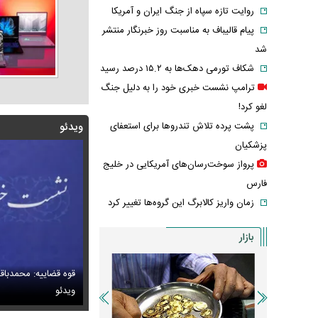
روایت تازه سپاه از جنگ ایران و آمریکا
پیام قالیباف به مناسبت روز خبرنگار منتشر
شد
شکاف تورمی دهک‌ها به ۱۵.۲ درصد رسید
ترامپ نشست خبری خود را به دلیل جنگ
لغو کرد!
پشت پرده تلاش تندروها برای استعفای
ویدئو
پزشکیان
پرواز سوخت‌رسان‌های آمریکایی در خلیج
فارس
زمان واریز کالابرگ این گروه‌ها تغییر کرد
بازار
قوه قضاییه: محمدباق
س/ خانه اعیان نشین در شمال تهران در دوران قاجار
 وداع تلخ مردم قم با داماد محبوب مبتلا به سندرم داون
ویدئو
عکس گوگوش در ۱۲ سالگی در کنار پدرش صابر 