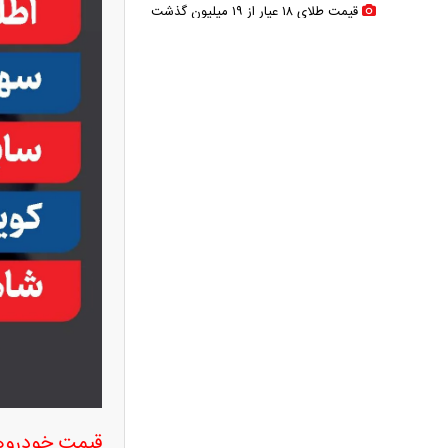
قیمت طلای ۱۸ عیار از ۱۹ میلیون گذشت
مابه‌التفاوت حقوق بازنشستگان چه
زمانی واریز می‌شود؟ تأمین اجتماعی تکلیف
را روشن کرد
آخرین خبر از ترمیم دستمزد کارگران؛
مذاکرات افزایش حقوق چه زمانی آغاز
می‌شود؟
واردات خودرو گران‌تر شد/ جهش
گواهی اسقاط و محدودیت جدید در مناطق
آزاد
پرونده ساعدی‌نیا به دیوان عالی ارسال
شد؛ آخرین وضعیت پرونده مصادره اموال
حقوق بازنشستگان چگونه محاسبه
می‌شود؟ | شرط مهم تعیین مستمری اعلام
شد
خبر مهم از ترامپ؛ نیروی زمینی آمریکا
قیمت خودروه
به ایران اعزام می‌شود یا نه؟