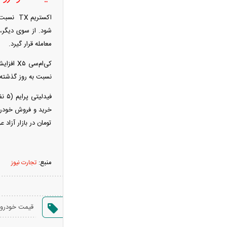
جاسوس پرسپولیس لو رفت؟ / خط و
نشان تند تارتار برای افشای اخبار رختکن
آمریکا برای پایان جنگ با ایران قطعنامه
معامله قرار گیرد.
داد؛ تصمیم با ترامپ است + عکس
مرغ ناگهان گران شد! / پشت‌پرده
نسبت به روز گذشته ۳۰۰ میلیون تومان گران شد تا امروز با بهای سه میلیارد و ۴۰۰ میلیون تومان در بنگاه‌های معاملاتی عرضه
جهش قیمت مرغ چیست؟
امتیاز واردات خودرو ۳ میلیارد تومان! /
رانت جدید در بازار خودرو چیست؟
برنج چند شد؟/ قیمت جدید برنج
تومان در بازار آزاد 
ایرانی، هندی و پاکستانی اعلام شد
فیلم/سحر دولتشاهی با این ویدئو بیشتر
محبوب شد
منبع:
تجارت نیوز
بورس ترکاند/ شاخص کل ۱۲۴ هزار
واحد جهش کرد و ۵.۵ میلیونی شد
برکناری ناگهانی فرمانده لشکر پنجم
قیمت خودرو
ارتش آمریکا