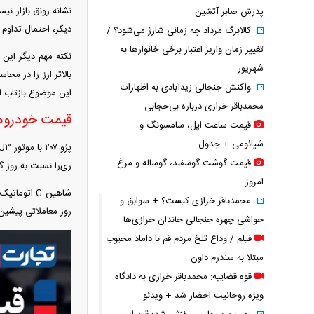
نشانه رونق بازار نی
پدرش صابر آتشین
دیگر، احتمال تداوم
کالابرگ مرداد چه زمانی شارژ می‌شود؟ /
تغییر زمان واریز اعتبار برخی خانوارها به
نکته مهم دیگر این ا
شهریور
بالاتر ارز را در محا
واکنش جنجالی زیدآبادی به اظهارات
این موضوع بازتاب ان
محمدباقر خرازی درباره بی‌حجابی
قیمت خودرو‌ه
قیمت ساعت اپل، سامسونگ و
شیائومی + جدول
قیمت گوشت گوسفند، گوساله و مرغ
ری‌را نسبت به روز گذشته ۲۰۰ میلیون تومان گران شد تا امروز با نرخ سه میلیارد و ۹۵۰ میلیون ت
امروز
محمدباقر خرازی کیست؟ + سوابق و
روز معاملاتی پیشین ۹۰ میلیون تومان گران شد تا امروز با نرخ یک میلیارد و ۳۴۵ میلیون تومان معامل
حواشی چهره جنجالی خاندان خرازی‌ها
فیلم / وداع تلخ مردم قم با داماد محبوب
مبتلا به سندرم داون
قوه قضاییه: محمدباقر خرازی به دادگاه
ویژه روحانیت احضار شد + ویدئو