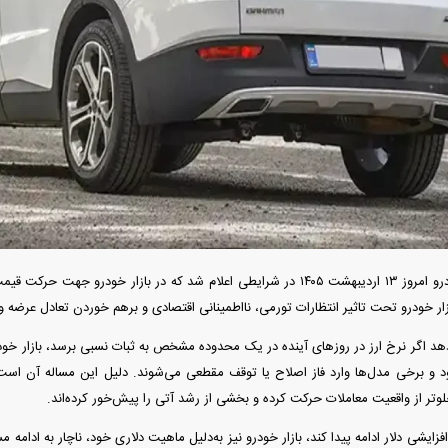
آغاز ثبت نام سایپا از امروز ۱۷ مرداد ۱۴۰۵؛
واردات خودرو گران‌تر شد/ جهش گواهی
میلیون تومان بخرید + لینک
اسقاط و محدودیت جدید در مناطق آزاد
جدید در بازار
قیمت خودرو امروز ۱۳ اردیبهشت ۱۴۰۵ در شرایطی اعلام شد که در بازار خودرو 
ار خودرو تحت تاثیر انتظارات تورمی، نااطمینانی اقتصادی و برهم خوردن تعادل عرضه و
فند؛ قدرت تهدید
رونمایی از پوکو M ۸ پاور با باتری ۸۰۰۰
هد اگر نرخ ارز در روز‌های آینده در یک محدوده مشخص به ثبات نسبی برسد، بازار خودر
 است؟
میلی‌آمپرساعتی
رونمای
 و برخی مدل‌ها وارد فاز اصلاح یا توقف مقطعی می‌شوند. دلیل این مساله آن است 
وتر از واقعیت معاملات حرکت کرده و بخشی از رشد آتی را پیش‌خور کرده‌اند.
افزایشی دلار ادامه پیدا کند، بازار خودرو نیز به‌دلیل ماهیت دلاری خود، ناچار به ادام