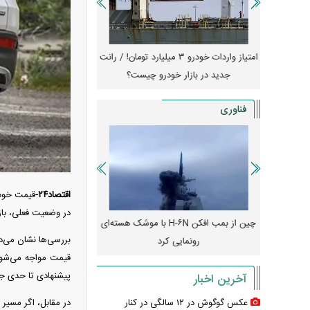
جهش گواهی
امتیاز واردات خودرو ۳ میلیارد تومان! / رانت
ناطق آزاد
جدید در بازار خودرو چیست؟
کوییک S با ۵۰۰ 
ثبت نام
فناوری
اقتصاد۲۴-
در وضعیت فعلی، باز
رونمایی از پوکو M ۸ پاور با باتری ۸۰۰۰
چین از بمب افکن H-۶N با موشک هسته‌ای
پهپاد رهگیر یا موشک پدا
بررسی‌ها نشان می‌د
رونمایی کرد
کدامیک بیشتر
قیمت مواجه می‌شود
پیشنهادی تا حدی جل
آخرین اخبار
در مقابل، اگر مسیر 
عکس گوگوش در ۱۲ سالگی در کنار