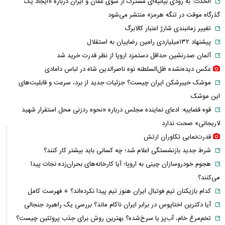
الحدث: به زودی بیانیه‌ای مشترک از سوی عمان و ایران درباره «ایجاد یک
گذرگاه موقت در تنگه هرمز» منتشر می‌شود
تغییر زمانبندی‌ شارژ اعتبار کالابرگ
پیشنهاد ۱۳۲میلیاردی رامین رضاییان به استقلال
آلمان صدرنشین حداقل دستمزد اروپا از نظر قدرت خرید شد
عکس دیده‌نشده ظل‌السلطنه نوه ناصرالدین شاه در لباس دامادی
موشک خیبرشکن ایران چیست؟ جزئیات جدید از برد، سرعت و قابلیت‌های
این موشک
قوه قضاییه: ادعای نماینده مجلس درباره «نحوه ردزنی محل استقرار شهید
لاریجانی» صحت ندارد
قدرت‌نمایی تکاوران ارتش
شرط جدید بازنشستگی اعلام شد؛ چه کسانی باید بیشتر کار کنند؟
هجوم خودروسازان چینی به اروپا؛ آیا کارخانه‌های بحران‌زده نجات پیدا
می‌کنند؟
کدام بازیکنان تیم فوتبال ایران هنوز تیم پیدا نکرده‌اند؟ + فهرست کامل
آیا دکترین اختاپوس در برابر ایران ناکام ماند؟ بررسی یک راهبرد جنجالی
تخم‌مرغ خام، آب‌پز یا سرخ‌شده؟ بهترین روش برای جذب پروتئین چیست؟