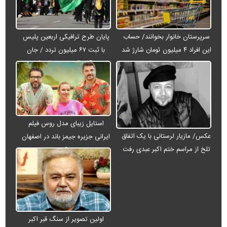
سرپرستان خانوار بخوانند/ حساب
پایان طرح ترافیکی اربعین پلیس
این افراد ۴ میلیون تومان شارژ شد
با ثبت ۶۷ میلیون تردد / جان
باختن ۲۴ زائر در تصادفات اربعینی
استایل زیبای مدل روس فیلم
عکس/ مازیار لرستانی با یک اتفاق
ایرانی جزیره جیمز باند در اصفهان
تلخ از مراسم ختم اکبر عبدی رفت
+ عکس
اولین تصویر از سنگ قبر اکبر