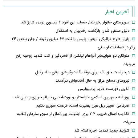
آخرین اخبار
سرپرستان خانوار بخوانند/ حساب این افراد ۴ میلیون تومان شارژ شد
دلیل منتفی شدن بازگشت رضاییان به استقلال
پایان طرح ترافیکی اربعین پلیس با ثبت ۶۷ میلیون تردد / جان باختن ۲۴
زائر در تصادفات اربعینی
ملوانان ناو هواپیمابر آبراهام لینکلن از افسردگی و افت شدید روحیه رنج
می‌برند
درخواست حزب‌الله برای توقف گفت‌وگوهای لبنان با اسرائیل
نیروهای مسلح عراق به حال آماده‌باش درآمدند
آخرین فهرست خرید پرسپولیس
روزنامه جمهوری اسلامی خواستار برخورد قضایی با باقر خرازی و نیلی شد
ضرغامی: تغییر ریل عین بصیرت است، فرصت سوزی نکنیم
تکذیب اعمال ضریب ۲.۷ برای اینترنت بین‌الملل از سوی سازمان تنظیم
مقررات
شرایط جدید تمدید اجاره اعلام شد