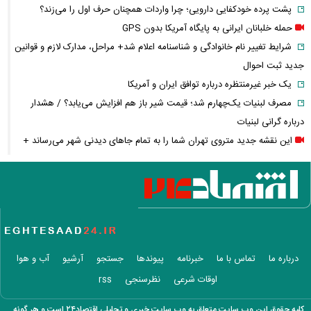
پشت پرده خودکفایی دارویی؛ چرا واردات همچنان حرف اول را می‌زند؟
حمله خلبانان ایرانی به پایگاه آمریکا بدون GPS
شرایط تغییر نام خانوادگی و شناسنامه اعلام شد+ مراحل، مدارک لازم و قوانین
جدید ثبت احوال
یک خبر غیرمنتظره درباره توافق ایران و آمریکا
مصرف لبنیات یک‌چهارم شد؛ قیمت شیر باز هم افزایش می‌یابد؟ / هشدار
درباره گرانی لبنیات
این نقشه جدید متروی تهران شما را به تمام جاهای دیدنی شهر می‌رساند +
ویدئو
قیمت انواع دستگاه ماینر + جدول
خبر مهم سردار ابن‌الرضا درباره جنگ ایران و آمریکا: به‌زودی خواهند فهمید
معاملات ۶ ارز دیجیتال متوقف شد / چه رمزارزهایی در فهرست هستند؟
زمان پرداخت معوقات فروردین و اردیبهشت بازنشستگان اعلام شد؟
واردات خودرو از منطقه آزاد تهران؛ مناظره داغی که بازار خودرو را تحت تأثیر
درباره ما
تماس با ما
خبرنامه
پیوندها
جستجو
آرشیو
آب و هوا
قرار داد
اوقات شرعی
نظرسنجی
rss
پیش‌بینی جدید دویچه‌ بانک از قیمت طلا؛ آیا طلا به ۴۷۰۰ دلار می‌رسد؟
حقوق ۲۷۷۱ یورویی برای کارگران؛ کدام کشور رکورددار حداقل دستمزد شد؟
کلیه حقوق این وب سایت متعلق به وب سایت خبری و تحلیلی اقتصاد۲۴ است و هر گونه