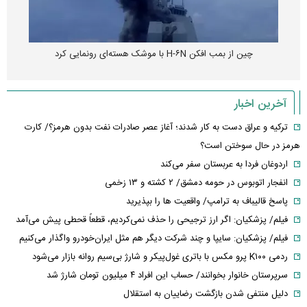
چین از بمب افکن H-۶N با موشک هسته‌ای رونمایی کرد
آخرین اخبار
ترکیه و عراق دست به کار شدند؛ آغاز عصر صادرات نفت بدون هرمز؟/ کارت
هرمز در حال سوختن است؟
اردوغان فردا به عربستان سفر می‌کند
انفجار اتوبوس در حومه دمشق/ ۲ کشته و ۱۳ زخمی
پاسخ قالیباف به ترامپ/ واقعیت ها را بپذیرید
فیلم/ پزشکیان: اگر ارز ترجیحی را حذف نمی‌کردیم، قطعاً قحطی پیش می‌آمد
فیلم/ پزشکیان: سایپا و چند شرکت دیگر هم مثل ایران‌خودرو واگذار می‌کنیم
ردمی K۱۰۰ پرو مکس با باتری غول‌پیکر و شارژ بی‌سیم روانه بازار می‌شود
سرپرستان خانوار بخوانند/ حساب این افراد ۴ میلیون تومان شارژ شد
دلیل منتفی شدن بازگشت رضاییان به استقلال