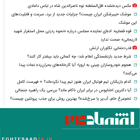
عکس دیده‌نشده ظل‌السلطنه نوه ناصرالدین شاه در لباس دامادی
موشک خیبرشکن ایران چیست؟ جزئیات جدید از برد، سرعت و قابلیت‌های
این موشک
قوه قضاییه: ادعای نماینده مجلس درباره «نحوه ردزنی محل استقرار شهید
لاریجانی» صحت ندارد
قدرت‌نمایی تکاوران ارتش
شرط جدید بازنشستگی اعلام شد؛ چه کسانی باید بیشتر کار کنند؟
هجوم خودروسازان چینی به اروپا؛ آیا کارخانه‌های بحران‌زده نجات پیدا
می‌کنند؟
کدام بازیکنان تیم فوتبال ایران هنوز تیم پیدا نکرده‌اند؟ + فهرست کامل
آیا دکترین اختاپوس در برابر ایران ناکام ماند؟ بررسی یک راهبرد جنجالی
تخم‌مرغ خام، آب‌پز یا سرخ‌شده؟ بهترین روش برای جذب پروتئین چیست؟
پشت پرده خودکفایی دارویی؛ چرا واردات همچنان حرف اول را می‌زند؟
حمله خلبانان ایرانی به پایگاه آمریکا بدون GPS
شرایط تغییر نام خانوادگی و شناسنامه اعلام شد+ مراحل، مدارک لازم و قوانین
جدید ثبت احوال