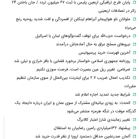
پایان طرح ترافیکی اربعین پلیس با ثبت ۶۷ میلیون تردد / جان باختن ۲۴
زائر در تصادفات اربعینی
ملوانان ناو هواپیمابر آبراهام لینکلن از افسردگی و افت شدید روحیه رنج
می‌برند
درخواست حزب‌الله برای توقف گفت‌وگوهای لبنان با اسرائیل
نیروهای مسلح عراق به حال آماده‌باش درآمدند
آخرین فهرست خرید پرسپولیس
روزنامه جمهوری اسلامی خواستار برخورد قضایی با باقر خرازی و نیلی شد
ضرغامی: تغییر ریل عین بصیرت است، فرصت سوزی نکنیم
تکذیب اعمال ضریب ۲.۷ برای اینترنت بین‌الملل از سوی سازمان تنظیم
مقررات
شرایط جدید تمدید اجاره اعلام شد
الحدث: به زودی بیانیه‌ای مشترک از سوی عمان و ایران درباره «ایجاد یک
گذرگاه موقت در تنگه هرمز» منتشر می‌شود
تغییر زمانبندی‌ شارژ اعتبار کالابرگ
پیشنهاد ۱۳۲میلیاردی رامین رضاییان به استقلال
آلمان صدرنشین حداقل دستمزد اروپا از نظر قدرت خرید شد