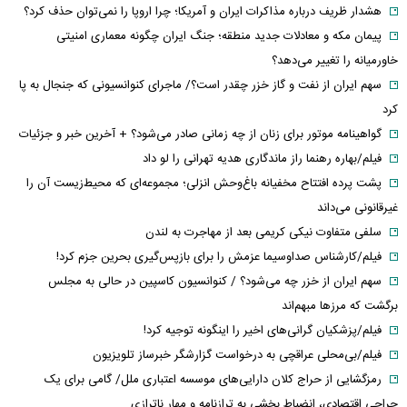
هشدار ظریف درباره مذاکرات ایران و آمریکا؛ چرا اروپا را نمی‌توان حذف کرد؟
پیمان مکه و معادلات جدید منطقه؛ جنگ ایران چگونه معماری امنیتی
خاورمیانه را تغییر می‌دهد؟
سهم ایران از نفت و گاز خزر چقدر است؟/ ماجرای کنوانسیونی که جنجال به پا
کرد
گواهینامه موتور برای زنان از چه زمانی صادر می‌شود؟ + آخرین خبر و جزئیات
فیلم/بهاره رهنما راز ماندگاری هدیه تهرانی را لو داد
پشت پرده افتتاح مخفیانه باغ‌وحش انزلی؛ مجموعه‌ای که محیط‌زیست آن را
غیرقانونی می‌داند
سلفی متفاوت نیکی کریمی بعد از مهاجرت به لندن
فیلم/کارشناس صداوسیما عزمش را برای بازپس‌گیری بحرین جزم کرد!
سهم ایران از خزر چه می‌شود؟ / کنوانسیون کاسپین در حالی به مجلس
برگشت که مرزها مبهم‌اند
فیلم/پزشکیان گرانی‌های اخیر را اینگونه توجیه کرد!
فیلم/بی‌محلی عراقچی به درخواست گزارشگر خبرساز تلویزیون
رمزگشایی از حراج کلان دارایی‌های موسسه اعتباری ملل/ گامی برای یک
جراحی اقتصادی، انضباط‌ بخشی به ترازنامه و مهار ناترازی