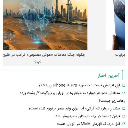
چگونه جنگ معاملات «هوش مصنوعی» ترامپ در خلیج فارس را نابود
کرد؟
آخرین اخبار
اپل افزایش قیمت داد؛ خرید iPhone ۱۸ Pro رویا شد؟
معتادان متجاهر دوباره به خیابان‌های تهران برمی‌گردند؟/ پشت پرده
رهاسازی چیست؟
هشدار درباره تله گرانی؛ آیا ایران وارد عصر ابرتورم شده است؟
فیلم/ دماوند در چله تابستان سفیدپوش شد!
قتل دردناک قهرمان MMA در اتوبان همت