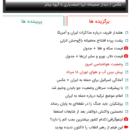
عکس / دیدار صمیمانه ثریا اسفندیاری با گروه بیتلز
سل
برگزیده ها
پربیننده ها
هشدار ظریف درباره مذاکرات ایران و آمریکا
پشت پرده افتتاح مخفیانه باغ‌وحش انزلی
قیمت سکه و طلا + جدول
قیمت دلار، یورو و سایر ارز‌ها + جدول
وضعیت هواشناسی امروز
پیش بینی آب و هوای تهران ۱۸ مرداد
آمادگی اسرائیل برای حمله به ایران + عکس
با پیشرفت سرطان وضعیت جو بایدن وخیم شد
اعلام موضع ترکیه درباره حمله به ایران
پزشکیان: باید جنگ را در نقطه‌ای به پایان رساند
نخستین واکنش ذوالقدر بعد از شایعات استعفا
اینفوگرافی/کدام کشور بیشترین بمب اتم را دارد؟
این فیلم از رهبر انقلاب را تاکنون ندیده بودید