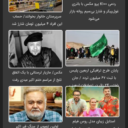
ردمی K۱۰۰ پرو مکس با باتری
غول‌پیکر و شارژ بی‌سیم روانه بازار
سرپرستان خانوار بخوانند/ حساب
می‌شود
این افراد ۴ میلیون تومان شارژ شد
پایان طرح ترافیکی اربعین پلیس
عکس/ مازیار لرستانی با یک اتفاق
با ثبت ۶۷ میلیون تردد / جان
تلخ از مراسم ختم اکبر عبدی رفت
باختن ۲۴ زائر در تصادفات اربعینی
استایل زیبای مدل روس فیلم
اولین تصویر از سنگ قبر اکبر