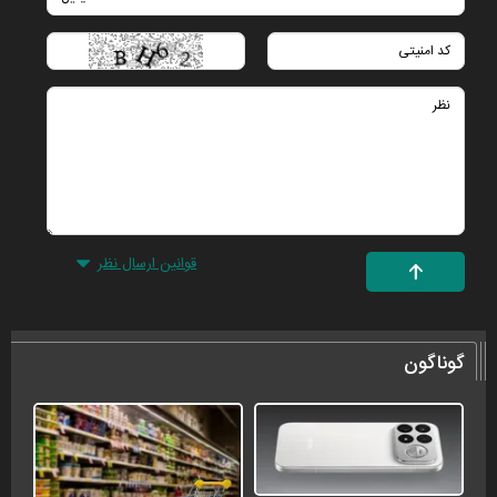
قوانین ارسال نظر
گوناگون