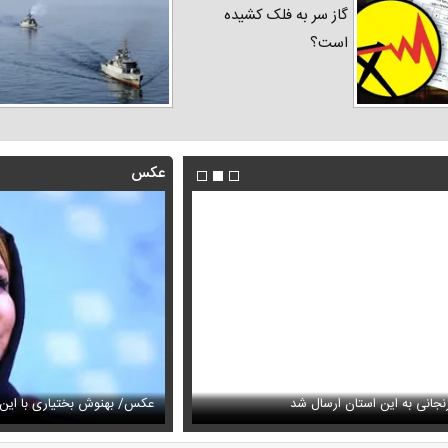
گاز سر به فلک کشیده
است؟
عکس
فیلم/روایت رامین پرچمی از کار ق
جانی به این استان ارسال شد
عیمه نظام‌دوست در سالگرد ماه‌چهره خلیلی
انجام داد
عکس/ بهنوش بختیاری با این ا