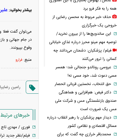
عکس/ بهنوش بختیاری با این استوری
همه را به فکر فرو برد
علیر
بیشتر بخوانید:
حذف خبر مربوط به محسن رضایی از
خروجی یک خبرگزاری
این ساندویچ‌ها را از بیرون نخرید/
در جام جهانی و بازی
توصیه مهم مینو محرز درباره غذای خیابانی
وقوع بپیوندد.
فیلم/ پزشکیان: دشمنان می‌دانند چه
کسانی را ترور می‌کنند
منبع:
فرارو
عروسی رونالدو جنجالی شد؛ همسر
مسی دعوت شد، خود مسی نه!
حق انتخاب، نخستین قربانی انحصار
رامین رضاییا
دکتر فیض: هم‌افزایی و هماهنگی
صندوق بازنشستگی مس و شرکت ملی
مس یک ضرورت است
خبرهای مرتبط
دیدار مهم پزشکیان با رهبر انقلاب درباره
مسائل اقتصادی و نظامی کشور
فوری / مهدی تاج از
محمدباقر خرازی چه گفت که برای
فیلم/نظر جدید ترام