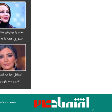
یک مرد ۶۰ ساله در میان است
خبر مهم از مذاکرات ایران و آمریکا؛
عراقچی پایان مذاکرات مستقیم را اعلام کرد
جواد نکونام دوباره به استقلال رسید! /
عکس/ بهنوش بختیا
ماجرای یک تقابل جنجالی
استوری همه را به ف
قیمت طلا ۱۸ عیار امروز چند شد؟ / بازار
طلا وارد مسیر کاهشی شد
خبر مهم از پرونده قتل حمیدرضا
رجب‌زاده؛ متهم اصلی دستگیر شد
قیمت واقعی بنزین مشخص شد؛ دولت
برای هر لیتر چقدر یارانه می‌دهد؟
استایل جذاب لیندا
افزایش نرخ حواله دلار در بازار ارز؛
اکران ماه پنها
قیمت دلار امروز چند شد؟
سقوط تاریخی ذخایر نفت آمریکا؛ رکورد
سال ۲۰۲۱ هم شکسته شد
صفحه نخ
درخواست جنجالی نقدعلی از قالیباف؛ از