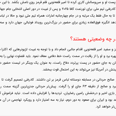
پست او و سن‌وسالش کاری کرده تا امیر قلعه‌نویی قلم قرمز روی نامش بکشد. با ای
 تا به حال فقط یک مرتبه و در جام چهارجانبه امارات همراه تیم ملی نبود و حالا در 
هد انگیزه فوق‌العاده زیادی برای حضور در بزرگ‌ترین رویداد فوتبالی جهان دارد و سه
در چه وضعیتی هستند؟
 و سفید امیر قلعه‌نویی اقدام جالبی انجام داد و با توجه به غیبت لژیونر‌هایی که اکثرا
ره برد و او را از رقابت در سمت راست خط دفاعی معاف نمود. باید قضاوت نهایی را به 
هان به جای حضور در پست پرتردد دفاع راست، به عنوان یک وینگر در لیست حضور دا
یبتش در آمریکا نیز می‌تواند به این احتمال قوت ببخشد.
و صالح حردانی در مسابقه دوستانه لباس قرمز بر تن داشتند. کادرفنی تصمیم گرفت تا از 
مهره فیکس بهره ببرد و صالح از دقیقه ۶۳ جای او را گرفت. پیش‌تر حردانی جدی‌ت
بازی اخیر و درخشش رامین رضاییان، تردید‌ها را افزایش داده است. نباید فراموش کر
د بود و ایران برای صعود به دور دوم، نیاز به سه امتیاز دارد و رویکرد تهاجمی در آ
‌تر خواهد کرد.