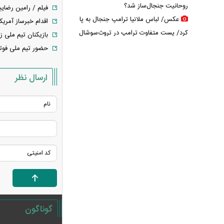
روحانیت جنجال‌ساز شد؟
فیلم / رامین رضایی
عکس/ لباس ملانیا ترامپ جنجال به پا
اقدام خبرساز آمریکا
کرد/ پست متفاوت ترامپ در تروث‌سوشال
بازیکنان تیم ملی زی
جدایی جنجالی رامین رضاییان از
حضور تیم‌ ملی فوتب
استقلال/ بختیاری‌زاده تکلیف را مشخص
کرد
ارسال نظر
عکس‌های عروسی مرتضی پورعلی‌گنجی
لو رفت
پشت پرده قتل جنجالی حمیدرضا
رجب‌زاده؛ ماجرا چگونه سیاسی شد؟
قیمت پلی استیشن + جدول
قیمت ماهی امروز + جدول
چرا پول کالابرگ فروشگاه‌ها تسویه
نمی‌شود؟
کالابرگ دوباره تغییر می‌کند؟/ جزئیات
گوناگون
تازه درباره اعتبار یک میلیون تومانی
خبر جنجالی درباره ساره نتانیاهو؛ پای