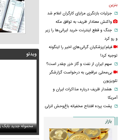
بنزین
جزئیات بازنگری مزایای کارگران اعلام شد
واکنش معنادار ظریف به توافق مکه
جنگ و قطع اینترنت خرید ایرانی‌ها را زیر
و رو کرد
فیلم/پزشکیان گرانی‌های اخیر را اینگونه
ویدئو
توجیه کرد!
سهم ایران از نفت و گاز خزر چقدر است؟
بی‌محلی عراقچی به درخواست گزارشگر
تلویزیون
هشدار ظریف درباره مذاکرات ایران و
آمریکا
پشت پرده افتتاح مخفیانه باغ‌وحش انزلی
بازار
پزشکیان: دشمنان می‌دانند چه کسانی را ترور می‌کنند
ف خبر مربوط به محسن رضایی از خروجی یک خبرگزاری
محموله جدید بابک زن
اشک و دلتنگی ن