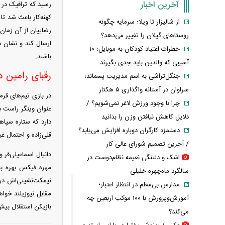
آخرین اخبار
رسید که ترافیک در 
از شالیزار تا ویلا؛ سرمایه چگونه
رضاییان از آن زمان
روستاهای گیلان را تغییر می‌دهد؟
ارسال کند و نشان د
خطرات اعتیاد کودکان به موبایل؛ ۱۰
باشند.
آسیبی که والدین باید جدی بگیرند
رقبای رامین 
جنگل‌تراشی به اسم مدیریت پسماند؛
سراوان در آستانه واگذاری ۵ هکتار
در بازی تیم‌های قرمز
چرا با وجود ورزش لاغر نمی‌شویم؟ /
عنوان وینگر راست به
دلایل کاهش نیافتن وزن را بدانید
دارد که ستاره سپا
دستمزد کارگران دوباره افزایش می‌یابد؟
قلی‌زاده و احتمال غ
/ آخرین تصمیم شورای عالی کار
دانیال اسماعیلی‌فر 
اشک و دلتنگی نعیمه نظام‌دوست در
سالگرد ماه‌چهره خلیلی
نیمکت‌نشینی‌اش در 
مدارس بی‌معلم در انتظار اعتبار؛
مقابل نیوزیلند خواه
آموزش‌وپرورش با ۱۰۰ موکب اربعین چه
بازیکن استقلال بیش
می‌کند؟