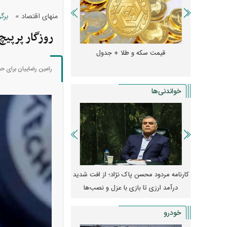
»
منهای اقتصاد
برگ
روزگار پرپیچ
و + جدول
قیمت سکه و طلا + جدول
قیمت دلار، یورو و سایر 
رامین رضاییان برای حض
خواندنی‌ها
مله به
کارنامه مردود محسن پاک‌ نژاد؛ از افت شدید
ا طرفداری
درآمد ارزی تا بازی با عزل و نصب‌ها
۱۴۰۵
یکا
خودرو