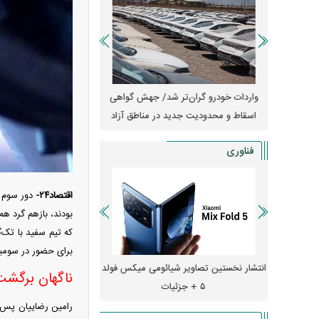
آغاز فروش فوری تویوتا RAV۴ مدل ۲۰۲۵ +
واردات خودرو گران‌تر شد/ جهش گواهی
امتیاز وا
اسقاط و محدودیت جدید در مناطق آزاد
جدید در بازار خود
فناوری
اقتصاد۲۴-
بودند، بازهم گرد هم
که تیم سفید با تک‌
برای حضور در سومی
ایش قیمت داد؛ خرید iPhone ۱۸ Pro
انتشار نخستین تصاویر شیائومی میکس فولد
چگونه جنگ معاملات «
ناگهان برگش
۵ + جزئیات
ترامپ در خلیج فارس ر