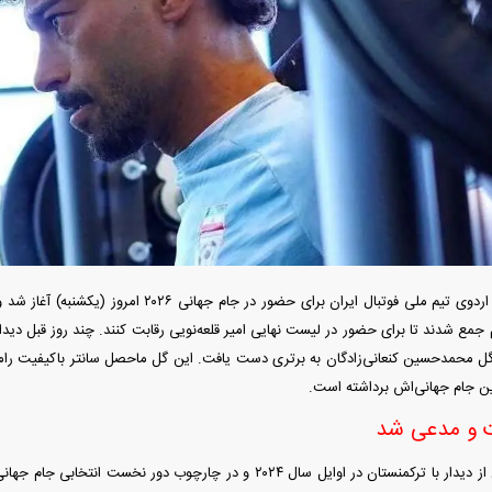
ردات خودرو ۳ میلیارد تومان! / رانت
آغاز فروش فوری تویوتا RAV۴ مدل ۲۰۲۵ +
واردات خودرو گران
رو چیست؟
جزئیات
اسقاط و محدودیت ج
 جمع شدند تا برای حضور در لیست نهایی امیر قلعه‌نویی رقابت کنند. چند روز قبل دیدا
گل محمدحسین کنعانی‌زادگان به برتری دست یافت. این گل ماحصل سانتر باکیفیت رامین
ن جام جهانی‌اش برداشته است.
هوش مصنوعی»
اپل افزایش قیمت داد؛ خرید iPhone ۱۸ Pro
انتشار نخستین تصاوی
ت و مدعی شد
ا نابود کرد؟
رویا شد؟
۵ + جزئیات
رامین رضاییان پس از دیدار با ترکمنستان در اوایل سال ۲۰۲۴ و در چارچوب د