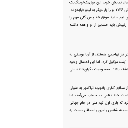
ن حال نمایش خوب این فول‌بک/وینگ‌بک
کهنه‌کار باعث شد تا کادرفنی تیم ملی برای تورنمت کافا ۲۰۲۵ و پس از غیبت در دور اصلی انتخابی جام جهانی ۲۰۲۶ او را بار دیگر به اردو فرابخواند.
لباس تیم سفید موفق شد پاس گلی مهم را
 رقیبش باید حسابی از او واهمه داشته
 در فاز تهاجمی هستند، از آریا یوسفی به
آینده موکول کرد، اما این احتمال وجود
شته باشد. مصدومیت نگران‌کننده علی
مدافع کناری باتجربه تراکتور به عنوان
رین گزینه سمت راست خط دفاعی به حساب می‌آمد، اما
د که بازی اول تیم ملی در جام جهانی
ن مسابقه شانس رامین را حداقل نسبت به