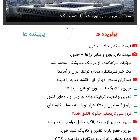
سانسور عجیب تلویزیون همه را متعجب کرد
اس
برگزیده ها
پربیننده ها
قیمت سکه و طلا + جدول
قیمت دلار، یورو و سایر ارز‌ها + جدول
جزئیات شوکه‌کننده از موشک خیبرشکن منتشر شد
یک خبر غیرمنتظره درباره توافق ایران و آمریکا
مسافران متروی تهران این نقشه جدید را ببینند
فوری/ کالابرگ ۴ میلیون تومانی واریز شد
آخرین وضعیت ترافیک جاده چالوس و راه‌های کشور
واریز ۴ میلیون و ۲۵۰ هزار تومان به حساب کارمندان
ترور علی لاریجانی چگونه اتفاق افتاد؟
اولین تصاویر از حادثه بالگرد حامل ترامپ منتشر شد
فوری/ قطع یارانه نقدی و کالابرگ کلید خورد
حمله خلبانان ایرانی به پایگاه آمریکا بدون GPS