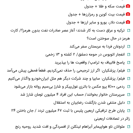
قیمت سکه و طلا + جدول
قیمت بیت کوین و رمزارز‌ها + جدول
قیمت دلار، یورو و سایر ارز‌ها + جدول
ترکیه و عراق دست به کار شدند؛ آغاز عصر صادرات نفت بدون هرمز؟/ کارت
هرمز در حال سوختن است؟
اردوغان فردا به عربستان سفر می‌کند
انفجار اتوبوس در حومه دمشق/ ۲ کشته و ۱۳ زخمی
پاسخ قالیباف به ترامپ/ واقعیت ها را بپذیرید
فیلم/ پزشکیان: اگر ارز ترجیحی را حذف نمی‌کردیم، قطعاً قحطی پیش می‌آمد
فیلم/ پزشکیان: سایپا و چند شرکت دیگر هم مثل ایران‌خودرو واگذار می‌کنیم
ردمی K۱۰۰ پرو مکس با باتری غول‌پیکر و شارژ بی‌سیم روانه بازار می‌شود
سرپرستان خانوار بخوانند/ حساب این افراد ۴ میلیون تومان شارژ شد
دلیل منتفی شدن بازگشت رضاییان به استقلال
پایان طرح ترافیکی اربعین پلیس با ثبت ۶۷ میلیون تردد / جان باختن ۲۴
زائر در تصادفات اربعینی
ملوانان ناو هواپیمابر آبراهام لینکلن از افسردگی و افت شدید روحیه رنج