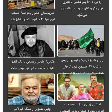
ردمی K۱۰۰ پرو مکس با باتری
غول‌پیکر و شارژ بی‌سیم روانه بازار
سرپرستان خانوار بخوانند/ حساب
می‌شود
این افراد ۴ میلیون تومان شارژ شد
پایان طرح ترافیکی اربعین پلیس
عکس/ مازیار لرستانی با یک اتفاق
با ثبت ۶۷ میلیون تردد / جان
تلخ از مراسم ختم اکبر عبدی رفت
باختن ۲۴ زائر در تصادفات اربعینی
استایل زیبای مدل روس فیلم
اولین تصویر از سنگ قبر اکبر
ایرانی جزیره جیمز باند در اصفهان