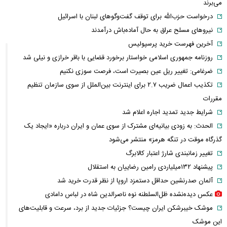
می‌برند
درخواست حزب‌الله برای توقف گفت‌وگوهای لبنان با اسرائیل
نیروهای مسلح عراق به حال آماده‌باش درآمدند
آخرین فهرست خرید پرسپولیس
روزنامه جمهوری اسلامی خواستار برخورد قضایی با باقر خرازی و نیلی شد
ضرغامی: تغییر ریل عین بصیرت است، فرصت سوزی نکنیم
تکذیب اعمال ضریب ۲.۷ برای اینترنت بین‌الملل از سوی سازمان تنظیم
مقررات
شرایط جدید تمدید اجاره اعلام شد
الحدث: به زودی بیانیه‌ای مشترک از سوی عمان و ایران درباره «ایجاد یک
گذرگاه موقت در تنگه هرمز» منتشر می‌شود
تغییر زمانبندی‌ شارژ اعتبار کالابرگ
پیشنهاد ۱۳۲میلیاردی رامین رضاییان به استقلال
آلمان صدرنشین حداقل دستمزد اروپا از نظر قدرت خرید شد
عکس دیده‌نشده ظل‌السلطنه نوه ناصرالدین شاه در لباس دامادی
موشک خیبرشکن ایران چیست؟ جزئیات جدید از برد، سرعت و قابلیت‌های
این موشک