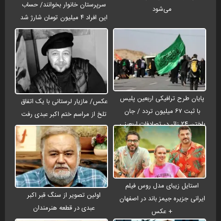
سرپرستان خانوار بخوانند/ حساب
می‌شود
این افراد ۴ میلیون تومان شارژ شد
پایان طرح ترافیکی اربعین پلیس
عکس/ مازیار لرستانی با یک اتفاق
با ثبت ۶۷ میلیون تردد / جان
تلخ از مراسم ختم اکبر عبدی رفت
باختن ۲۴ زائر در تصادفات اربعینی
استایل زیبای مدل روس فیلم
اولین تصویر از سنگ قبر اکبر
ایرانی جزیره جیمز باند در اصفهان
عبدی در قطعه هنرمندان
+ عکس