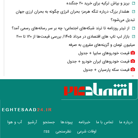
بریز و بپاش ترکیه برای خرید ۲۰ جنگنده
هشدار بزرگ درباره تنگه هرمز؛ بحران انرژی چگونه به بحران ارزی جهان
تبدیل می‌شود؟
از تیتر روزنامه تا ترند شبکه‌های اجتماعی؛ چه بر سر رسانه‌های رسمی آمد؟
بازار لپ‌ تاپ‌ های اقتصادی در مرداد ۱۴۰۵/ بررسی قیمت‌ها از ۱۲۰ تا ۲۰۰
میلیون تومان و گزینه‌های مقرون‌ به‌ صرفه
قیمت خودرو‌های سایپا + جدول
قیمت خودرو‌های ایران خودرو + جدول
قیمت سکه پارسیان + جدول
قیمت سکه و طلا + جدول
قیمت بیت کوین و رمزارز‌ها + جدول
قیمت دلار، یورو و سایر ارز‌ها + جدول
سایه جنگ بر مذاکرات توافق هرمز؛ پیام تازه «برادر محسن» چه معنایی دارد؟
فیلم / لحظه ورود عاصم منیر و شهباز شریف به کعبه
سدها پر شدند؛ پس چرا ایران هنوز تشنه است؟/ پشت پرده آمار آب ۱۴۰۵
درباره ما
تماس با ما
خبرنامه
پیوندها
جستجو
آرشیو
آب و هوا
عکس های زیبای هدیه تهرانی در یک گلخانه
اوقات شرعی
نظرسنجی
rss
هزینه ساخت مسکن سر به فلک کشید/ ساخت هر متر خانه چقدر آب