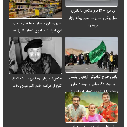
ردمی K۱۰۰ پرو مکس با باتری
غول‌پیکر و شارژ بی‌سیم روانه بازار
سرپرستان خانوار بخوانند/ حساب
می‌شود
این افراد ۴ میلیون تومان شارژ شد
پایان طرح ترافیکی اربعین پلیس
عکس/ مازیار لرستانی با یک اتفاق
با ثبت ۶۷ میلیون تردد / جان
تلخ از مراسم ختم اکبر عبدی رفت
باختن ۲۴ زائر در تصادفات اربعینی
استایل زیبای مدل روس فیلم