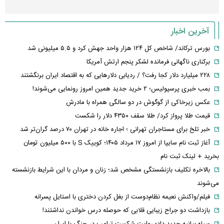
آخرین اخبار
بورس ترکاند/ شاخص کل ۱۲۴ هزار واحد جهش کرد و ۵.۵ میلیونی شد
برکناری ناگهانی فرمانده لشکر پنجم ارتش آمریکا
۲۲۸ میلیارد دلار کجا رفت؟ / ردیابی دلارهایی که به اقتصاد ایران برنگشتند
بمب خبری پرسپولیس؛ ۲ خرید جدید همین امروز رونمایی می‌شوند!
عکس زیرخاکی از گوگوش در دو سالگی همراه با مادرش
قیمت طلا پرواز کرد/ طلا سقف ۴۳۵۰ دلار را شکست
خبر تلخ برای مستاجران تهرانی ؛ اجاره خانه در تهران ۷۰ درصد گران‌تر شد
آغاز ثبت نام سایپا از امروز ۱۷ مرداد ۱۴۰۵؛ کوییک S با ۵۰۰ میلیون تومان
بخرید + لینک ثبت نام
بالاخره تکلیف بازنشستگی مشخص شد؛ زنان و مردان با این شرایط بازنشسته
می‌شوند
فیلم/واکنش نعیمه نظام‌دوست از بغل کردن دختری با استایل پسرانه
بازداشت دو جراح زیبایی قلابی که حوصله درس خواندن نداشتند!
سپاه بیانیه جدید داد؛ روایت شکست ترامپ در جنگ با ایران