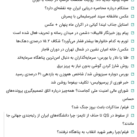
سنتکام درباره محاصره دریایی ایران چه نقشه‌ای دارد؟
عکس عاشقانه سپند امیرسلیمانی با پسرش
استایل جذاب لیندا کیانی در اکران ماه پنهان + عکس
پیام روز خبرنگار قالیباف؛ دشمن در میدان رسانه و تحریف فعال شده است
تورم به کدام خانوارها بیشتر فشار می‌آورد؟ شکاف ۱۵.۲ درصدی دهک‌ها
عکس/ خانه اعیان نشین در شمال تهران در دوران قاجار
طلا یا دلار یا بورس؛ سرمایه‌گذاران به دنبال امن‌ترین پناهگاه سرمایه‌اند
روش شارژ کردن گوشی بدون نیاز به پریز برق
بورس دوباره سبزپوش شد/ شاخص هم‌وزن به بازدهی ۶۱ درصدی رسید
خبر فوری از پرسپولیس؛ تکلیف بیفوما روشن شد
شورای عالی امنیت ملی کجاست؟ همه‌چیز درباره اتاق تصمیم‌گیری پرونده‌های
حساس
فیلم/ مذاکرات باعث بروز جنگ شد؟
از سقوط در QS تا حذف از تایمز؛ چرا دانشگاه‌های ایران از رتبه‌بندی جهانی جا
ماندند؟
فیلم/چرا رهبر شهید انقلاب به پناهگاه نرفتند؟