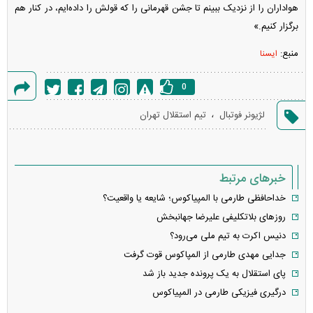
هواداران را از نزدیک ببینم تا جشن قهرمانی را که قولش را داده‌ایم، در کنار هم
برگزار کنیم.»
منبع:
ایسنا
0
گزارش
،
لژیونر فوتبال
تیم استقلال تهران
خطا
خبرهای مرتبط
خداحافظی طارمی با المپیاکوس؛ شایعه یا واقعیت؟
روزهای بلاتکلیفی علیرضا جهانبخش
دنیس اکرت به تیم ملی می‌رود؟
جدایی مهدی طارمی از المپاکوس قوت گرفت
پای استقلال به یک پرونده جدید باز شد
درگیری فیزیکی طارمی در المپیاکوس