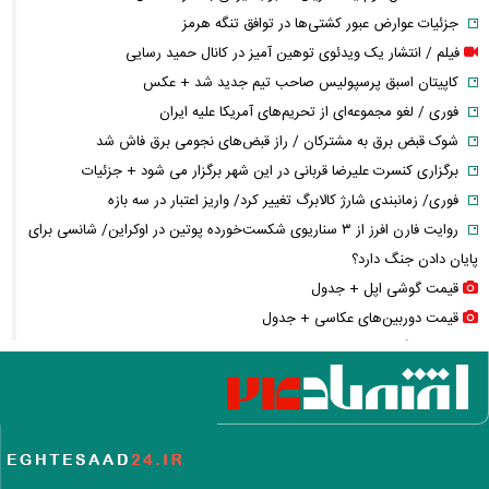
جزئیات عوارض عبور کشتی‌ها در توافق تنگه هرمز
فیلم / انتشار یک ویدئوی توهین آمیز در کانال حمید رسایی
کاپیتان اسبق پرسپولیس صاحب تیم جدید شد + عکس
فوری / لغو مجموعه‌ای از تحریم‌های آمریکا علیه ایران
شوک قبض برق به مشترکان / راز قبض‌های نجومی برق فاش شد
برگزاری کنسرت علیرضا قربانی در این شهر برگزار می شود + جزئیات
فوری/ زمانبندی شارژ کالابرگ تغییر کرد/ واریز اعتبار در سه بازه
روایت فارن افرز از ۳ سناریوی شکست‌خورده پوتین در اوکراین/ شانسی برای
پایان دادن جنگ دارد؟
قیمت گوشی اپل + جدول
قیمت دوربین‌های عکاسی + جدول
شوک سنگین به بازار مسکن تهران / بازار ملک وارد فاز جدید
یادداشت مهم ظریف/ توازن فراگیر؛ جایگاه چین و روسیه در آینده سیاست
خارجی ایران
فوری/ شهباز شریف و عاصم منیر به عربستان می‌روند
در پی حمله به ورزشگاه لامرد/ وزیر بهداشت از خسارت‌ها و کمبودهای درمانی