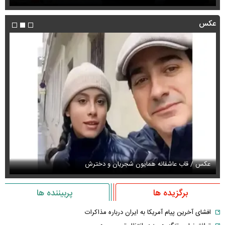
عکس
عکس / قاب عاشقانه همایون شجریان و دخترش
عک
برگزیده ها
پربیننده ها
افشای آخرین پیام آمریکا به ایران درباره مذاکرات