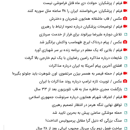
فیلم / پزشکیان: حوادث دی ماه قابل فراموشی نیست
فیلم / پزشکیان: می‌خواستند ایران را ۴۸ ساعته مثل سوریه کنند
عکس / قاب عاشقانه همایون شجریان و دخترش
فیلم / توضیحات پزشکیان درباره نحوه ارتباط با رهبری
تلاش دوباره علیرضا بیرانوند برای فرار از خدمت سربازی
عکس / پیام دردناک ایرج طهماسب واکنش برانگیز شد
فیلم / بلایی که یک معلم در برنامه زنده بر سر شهبازی آورد
شایعات درباره مذاکره رامین رضاییان با یک تیم خارجی بالا گرفت
افشای آخرین پیام آمریکا به ایران درباره مذاکرات
فیلم / حمله قیصر به همسر بیژن مرتضوی: اون شوهرت باید جلوتو بگیره!
عکس / توییت تازه ترامپ درباره روند مذاکرات با ایران
بازگشت مجری خاطره ساز به قاب تلویزیون بعد از ۳۳ سال
فیلم / اعتراف شهرام همایون درباره سرنوشت جمهوری اسلامی
توافق نهایی تنگه هرمز در انتظار تصمیم رهبری
حمله موشکی ساعتی پیش به بحرین تایید شد
سنگ بزرگی که دنیل گرا مقابل پرسپولیس انداخت!
ساخت فصل دوم یک سریال محبوب ایرانی بعد از ۲۸ سال