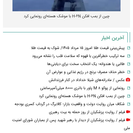
چین از بمب افکن H-۶N با موشک هسته‌ای رونمایی کرد
آخرین اخبار
پیش‌بینی قیمت طلا امروز ۱۵ مرداد ۱۴۰۵/ شوک به قیمت طلا
سه ترکیب خطرآفرین با قهوه که سلامت قلب را نشانه می‌رود
طالبی یا هندوانه؛ یک انتخاب سخت برای دیابتی‌ها
خطر حذف مصرف برنج در رژیم غذایی و عوارض آن
عکس / مادرانه‌های شیلا خداداد در کنار فرزندانش
رونمایی از پوکو M ۸ پاور با باتری ۸۰۰۰ میلی‌آمپرساعتی
چین از بمب افکن H-۶N با موشک هسته‌ای رونمایی کرد
شکاف میان روایت دولت و واقعیت بازار؛ کالابرگ در گرداب کسری بودجه
فیلم / روایت پزشکیان از روز حمله به بیت رهبری
فیلم / روایت پزشکیان از دیدار با رهبر شهید پس از بمباران شورای امنیت
ملی