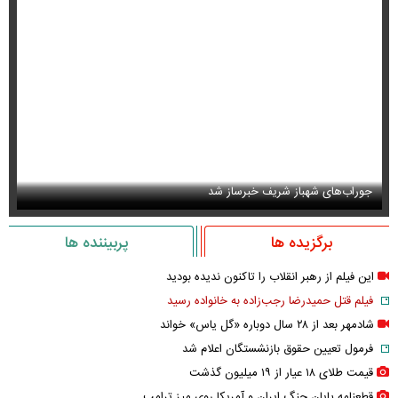
جوراب‌های شهباز شریف خبرساز شد
عک
برگزیده ها
پربیننده ها
این فیلم از رهبر انقلاب را تاکنون ندیده بودید
فیلم قتل حمیدرضا رجب‌زاده به خانواده رسید
شادمهر بعد از ۲۸ سال دوباره «گل یاس» خواند
فرمول تعیین حقوق بازنشستگان اعلام شد
قیمت طلای ۱۸ عیار از ۱۹ میلیون گذشت
قطعنامه پایان جنگ ایران و آمریکا روی میز ترامپ