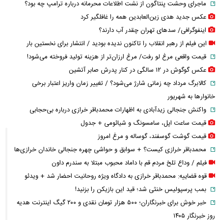
ماجرای وحشت پنتاگون از نشت اطلاعات محرمانه درباره ترامپ چه بود؟
عکس جدید هدی زین‌العابدین همه را غافلگیر کرد
اینفوگرافی/ سدهای تهران چقدر آب دارند؟
این فیلم از رهبر انقلاب را تاکنون ندیده بودید / انتشار برای نخستین بار
قیمت واقعی مرغ لو رفت/ مرغ ارزان‌تر از هزینه تولید فروخته می‌شود!
عکس گوگوش در ۱۲ سالگی در کنار پدرش صابر آتشین
کالابرگ مرداد چه زمانی شارژ می‌شود؟ / تغییر زمان واریز اعتبار برخی
خانوارها به شهریور
واکنش جنجالی زیدآبادی به اظهارات محمدباقر خرازی درباره بی‌حجابی
قیمت ساعت اپل، سامسونگ و شیائومی + جدول
قیمت گوشت گوسفند، گوساله و مرغ امروز
محمدباقر خرازی کیست؟ + سوابق و حواشی چهره جنجالی خاندان خرازی‌ها
فیلم / وداع تلخ مردم قم با داماد محبوب مبتلا به سندرم داون
قوه قضاییه: محمدباقر خرازی به دادگاه ویژه روحانیت احضار شد + ویدئو
بمب پرسپولیس خنثی شد؛ قید این بازیکن را بزنید!
خبر خوش برای خبرنگاران؛ ۵۰۰ هزار تومان نقدی و ۲۰۰ گیگ اینترنت هدیه
روز خبرنگار ۱۴۰۵