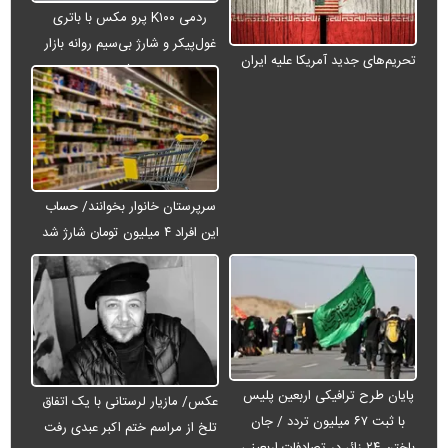
ردمی K۱۰۰ پرو مکس با باتری
غول‌پیکر و شارژ بی‌سیم روانه بازار
تحریم‌های جدید آمریکا علیه ایران
می‌شود
سرپرستان خانوار بخوانند/ حساب
این افراد ۴ میلیون تومان شارژ شد
پایان طرح ترافیکی اربعین پلیس
عکس/ مازیار لرستانی با یک اتفاق
با ثبت ۶۷ میلیون تردد / جان
تلخ از مراسم ختم اکبر عبدی رفت
باختن ۲۴ زائر در تصادفات اربعینی