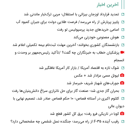
آخرین اخبار
تمدید قرارداد اوزجان بیزاتی با استقلال؛ مربی ترک‌تبار ماندنی شد
پاییز پربارش از راه می‌رسد/ فرصت طلایی دولت برای جبران کمبود آب
اسامی خریدهای جدید پرسپولیس لو رفت
هوش مصنوعی خودزنی می‌کند
بازنشستگان کشوری بخوانند؛ آخرین مهلت ثبت‌نام بیمه تکمیلی اعلام شد
پزشکیان خطاب به خبرنگاران چه گفت؟ /تأکید رئیس‌جمهور بر وحدت و
انسجام
شوک تازه به اقتصاد آمریکا / بازار کار آمریکا غافلگیر شد
لیونل مسی عزادار شد + عکس
جوراب‌های شهباز شریف خبرساز شد
بحران گاز جدی شد؛ صنعت گاز برای حل ناترازی سراغ دانش‌بنیان‌ها رفت
کلثوم اکبری در آستانه قصاص؛ ۱۰ حکم قصاص صادر شد، تصمیم نهایی با
دیوان عالی
کوبا در تاریکی فرو رفت؛ برق کل کشور قطع شد
رقیب آینده F-۳۵ از راه می‌رسد؛ جنگنده نسل ششمی چه مشخصاتی دارد؟