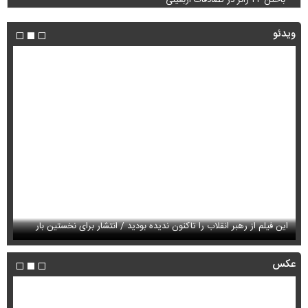
ویدئو
این فیلم از رهبر انقلاب را تاکنون ندیده بودید / انتشار برای نخستین بار
فی
عکس