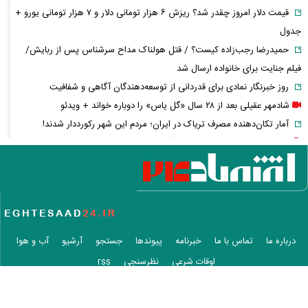
قیمت دلار امروز چقدر شد؟ ریزش ۶ هزار تومانی دلار و ۷ هزار تومانی یورو +
جدول
حمیدرضا رجب‌زاده کیست؟ / قتل هولناک مداح سرشناس پس از ربایش/
فیلم جنایت برای خانواده ارسال شد
روز خبرنگار نمادی برای قدردانی از توسعه‌دهندگان آگاهی و شفافیت
شادمهر عقیلی بعد از ۲۸ سال «گل یاس» را دوباره خواند + ویدئو
آمار تکان‌دهنده مصرف تریاک در ایران؛ مردم این شهر رکورددار شدند!
قیمت طلای ۱۸ عیار از ۱۹ میلیون گذشت
مابه‌التفاوت حقوق بازنشستگان چه زمانی واریز می‌شود؟ تأمین اجتماعی
تکلیف را روشن کرد
آخرین خبر از ترمیم دستمزد کارگران؛ مذاکرات افزایش حقوق چه زمانی آغاز
می‌شود؟
واردات خودرو گران‌تر شد/ جهش گواهی اسقاط و محدودیت جدید در مناطق
درباره ما
تماس با ما
خبرنامه
پیوندها
جستجو
آرشیو
آب و هوا
آزاد
اوقات شرعی
نظرسنجی
rss
پرونده ساعدی‌نیا به دیوان عالی ارسال شد؛ آخرین وضعیت پرونده مصادره
اموال
کلیه حقوق این وب سایت متعلق به وب سایت خبری و تحلیلی اقتصاد۲۴ است و هر گونه