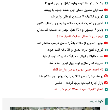
یک خبر غیرمنتظره درباره توافق ایران و آمریکا
مسافران متروی تهران این نقشه جدید را ببینند
فوری/ کالابرگ ۴ میلیون تومانی واریز شد
آخرین وضعیت ترافیک جاده چالوس و راه‌های کشور
واریز ۴ میلیون و ۲۵۰ هزار تومان به حساب کارمندان
ترور علی لاریجانی چگونه اتفاق افتاد؟
اولین تصاویر از حادثه بالگرد حامل ترامپ منتشر شد
فوری/ قطع یارانه نقدی و کالابرگ کلید خورد
حمله خلبانان ایرانی به پایگاه آمریکا بدون GPS
شرایط فعال‌سازی کیف پول ایران اعلام شد
نام احمد جنتی دوباره بر سر زبان‌ها افتاد
پوستر جدید رهبر انقلاب با یک پیام مهم منتشر شد
بازار اجاره لپ‌تاپ رونق گرفت + عکس
اعتبار کالابرگ مرداد ۱۴۰۵ امروز شارژ شد
خواندنی‌ها