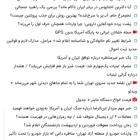
آیا دکترین اختاپوس در برابر ایران ناکام ماند؟ بررسی یک راهبرد جنجالی
تخم‌مرغ خام، آب‌پز یا سرخ‌شده؟ بهترین روش برای جذب پروتئین چیست؟
پشت پرده خودکفایی دارویی؛ چرا واردات همچنان حرف اول را می‌زند؟
حمله خلبانان ایرانی به پایگاه آمریکا بدون GPS
شرایط تغییر نام خانوادگی و شناسنامه اعلام شد+ مراحل، مدارک لازم و قوانین
جدید ثبت احوال
یک خبر غیرمنتظره درباره توافق ایران و آمریکا
مصرف لبنیات یک‌چهارم شد؛ قیمت شیر باز هم افزایش می‌یابد؟ / هشدار
درباره گرانی لبنیات
این نقشه جدید متروی تهران شما را به تمام جاهای دیدنی شهر می‌رساند +
ویدئو
قیمت انواع دستگاه ماینر + جدول
خبر مهم سردار ابن‌الرضا درباره جنگ ایران و آمریکا: به‌زودی خواهند فهمید
معاملات ۶ ارز دیجیتال متوقف شد / چه رمزارزهایی در فهرست هستند؟
زمان پرداخت معوقات فروردین و اردیبهشت بازنشستگان اعلام شد؟
واردات خودرو از منطقه آزاد تهران؛ مناظره داغی که بازار خودرو را تحت تأثیر