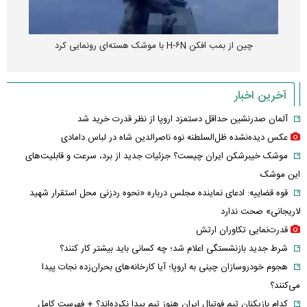
چین از بمب افکن H-۶N با موشک هسته‌ای رونمایی کرد
آخرین اخبار
آلمان صدرنشین حداقل دستمزد اروپا از نظر قدرت خرید شد
عکس دیده‌نشده ظل‌السلطنه نوه ناصرالدین شاه در لباس دامادی
موشک خیبرشکن ایران چیست؟ جزئیات جدید از برد، سرعت و قابلیت‌های
این موشک
قوه قضاییه: ادعای نماینده مجلس درباره «نحوه ردزنی محل استقرار شهید
لاریجانی» صحت ندارد
قدرت‌نمایی تکاوران ارتش
شرط جدید بازنشستگی اعلام شد؛ چه کسانی باید بیشتر کار کنند؟
هجوم خودروسازان چینی به اروپا؛ آیا کارخانه‌های بحران‌زده نجات پیدا
می‌کنند؟
کدام بازیکنان تیم فوتبال ایران هنوز تیم پیدا نکرده‌اند؟ + فهرست کامل