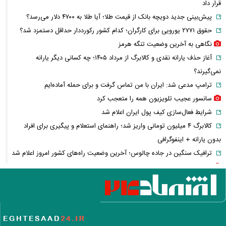
قرار داد
پیش‌بینی جدید دویچه‌ بانک از قیمت طلا؛ آیا طلا به ۴۷۰۰ دلار می‌رسد؟
حقوق ۲۷۷۱ یورویی برای کارگران؛ کدام کشور رکورددار حداقل دستمزد شد؟
نگاهی به آخرین وضعیت تنگه هرمز
آغاز حذف یارانه نقدی و کالابرگ از مرداد ۱۴۰۵؛ چه کسانی دیگر یارانه
نمی‌گیرند؟
ترامپ مدعی شد: ایران با من تماس گرفت و برای حمله آماده‌ایم
سانسور عجیب تلویزیون همه را متعجب کرد
شرایط فعال‌سازی کیف پول ایران اعلام شد
کالابرگ ۴ میلیون تومانی واریز شد؛ راهنمای استعلام و پیگیری برای افراد
بدون یارانه + اینفوگرافی
ترافیک سنگین در جاده چالوس؛ آخرین وضعیت راه‌های کشور امروز اعلام شد
استایل جدید صابر ابر در فضای مجازی پربازدید شد
هواشناسی جدول زمانی بارش‌ها را منتشر کرد/ اوج بارندگی در انتظار کدام
مناطق است؟ + نقشه
عکس تاریخی ثریا اسفندیاری در کاخ گلستان ۷۵ سال پیش
سحر دولتشاهی درباره ویدیوی جنجالی: قصد بی‌احترامی به اذان نداشتم