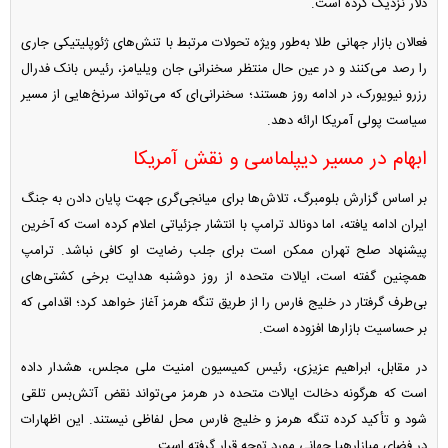
دلار نزدیک کرده است.
فعالان بازار جهانی طلا به‌طور ویژه تحولات مرتبط با تنش‌های ژئوپلیتیکی جاری
را رصد می‌کنند و در عین حال منتظر سخنرانی جان ویلیامز، رئیس بانک فدرال
رزرو نیویورک، در ادامه روز هستند؛ سخنرانی‌ای که می‌تواند سرنخ‌هایی از مسیر
سیاست پولی آمریکا ارائه دهد.
ابهام در مسیر دیپلماسی و نقش آمریکا
بر اساس گزارش بلومبرگ، تلاش‌ها برای میانجی‌گری جهت پایان دادن به جنگ
ایران ادامه یافته، اما دونالد ترامپ با انتشار جزئیاتی اعلام کرده است که آخرین
پیشنهاد صلح تهران ممکن است برای جلب رضایت او کافی نباشد. ترامپ
همچنین گفته است، ایالات متحده از روز دوشنبه هدایت برخی کشتی‌های
بی‌طرف گرفتار در خلیج فارس را از طریق تنگه هرمز آغاز خواهد کرد؛ اقدامی که
بر حساسیت بازار‌ها افزوده است.
در مقابل، ابراهیم عزیزی، رئیس کمیسیون امنیت ملی مجلس، هشدار داده
است که هرگونه دخالت ایالات متحده در هرمز می‌تواند نقض آتش‌بس تلقی
شود و تأکید کرده تنگه هرمز و خلیج فارس محل لفاظی نیستند. این اظهارات
در فضای مبازارهیا جهانی مورد توجه قرار گرفته است.