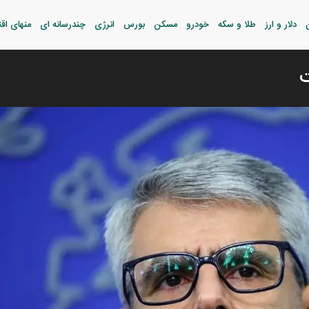
دلار و ارز
طلا و سکه
خودرو
مسکن
بورس
انرژی
چندرسانه ای
منهای اق
ت