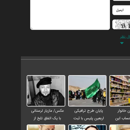
ال نظر
 خانوار
پایان طرح ترافیکی
عکس/ مازیار لرستانی
حساب این
اربعین پلیس با ثبت
با یک اتفاق تلخ از
۴ میلیون تومان
۶۷ میلیون تردد / جان
مراسم ختم اکبر عبدی