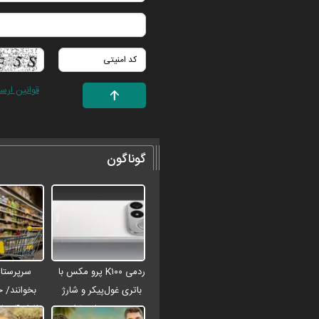
قوانین ارس
گوناگون
ردمی K۱۰۰ پرو مکس با
سرپرستان
باتری غول‌پیکر و شارژ
بخوانند/ 
بی‌سیم روانه بازار
افراد 