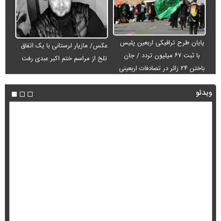
پایان طرح ترافیکی اربعین پلیس
عکس/ مازیار لرستانی با یک اتفاق
با ثبت ۶۷ میلیون تردد / جان
تلخ از مراسم ختم اکبر عبدی رفت
باختن ۲۴ زائر در تصادفات اربعینی
ویدئو
پزشکیان خطاب به خبرنگاران چه گفت؟ /تأکید رئیس‌جمهور بر وحدت و