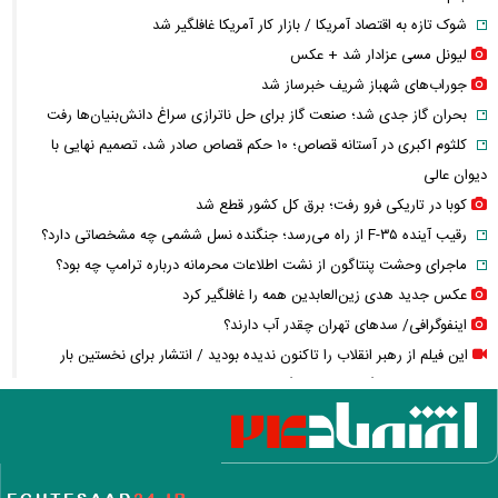
شوک تازه به اقتصاد آمریکا / بازار کار آمریکا غافلگیر شد
لیونل مسی عزادار شد + عکس
جوراب‌های شهباز شریف خبرساز شد
بحران گاز جدی شد؛ صنعت گاز برای حل ناترازی سراغ دانش‌بنیان‌ها رفت
کلثوم اکبری در آستانه قصاص؛ ۱۰ حکم قصاص صادر شد، تصمیم نهایی با
دیوان عالی
کوبا در تاریکی فرو رفت؛ برق کل کشور قطع شد
رقیب آینده F-۳۵ از راه می‌رسد؛ جنگنده نسل ششمی چه مشخصاتی دارد؟
ماجرای وحشت پنتاگون از نشت اطلاعات محرمانه درباره ترامپ چه بود؟
عکس جدید هدی زین‌العابدین همه را غافلگیر کرد
اینفوگرافی/ سدهای تهران چقدر آب دارند؟
این فیلم از رهبر انقلاب را تاکنون ندیده بودید / انتشار برای نخستین بار
قیمت واقعی مرغ لو رفت/ مرغ ارزان‌تر از هزینه تولید فروخته می‌شود!
عکس گوگوش در ۱۲ سالگی در کنار پدرش صابر آتشین
کالابرگ مرداد چه زمانی شارژ می‌شود؟ / تغییر زمان واریز اعتبار برخی
خانوارها به شهریور