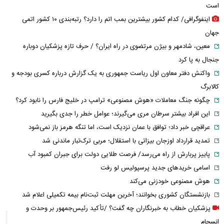
است
اینفوگرافی/ کدام کشور بیشترین بمب اتم را دارد؟ رتبه‌بندی ۱۰ کشور اتمی
جهان
معین، شادمهر و بیژن مرتضوی در راه ایران؟ / حرف تازه پزشکیان دوباره
جنجال به پا کرد
واکنش دفتر معاون اول ریاست جمهوری به یک گزارش درباره کسری بودجه و
کالابرگ
چگونه جنگ معاملات «هوش مصنوعی» ترامپ در خلیج فارس را نابود کرد؟
این افراد بیشتر سرطان مری می‌گیرند؛ عوامل خطر را جدی بگیرید
عراقچی خبر داد؛ توافق با عمان نزدیک است، اما تنگه هرمز باز نمی‌شود
تمدید قرارداد اوزجان بیزاتی با استقلال؛ مربی ترک‌تبار ماندنی شد
پاییز پربارش از راه می‌رسد/ فرصت طلایی دولت برای جبران کمبود آب
اسامی خریدهای جدید پرسپولیس لو رفت
هوش مصنوعی خودزنی می‌کند
بازنشستگان کشوری بخوانند؛ آخرین مهلت ثبت‌نام بیمه تکمیلی اعلام شد
پزشکیان خطاب به خبرنگاران چه گفت؟ /تأکید رئیس‌جمهور بر وحدت و
انسجام