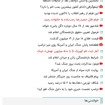
نخستین واکنش ذوالقدر بعد از شایعات استعفا
اینفوگرافی/کدام کشور بیشترین بمب اتم را دارد؟
این فیلم از رهبر انقلاب را تاکنون ندیده بودید
فیلم قتل حمیدرضا رجب‌زاده به خانواده رسید
شادمهر بعد از ۲۸ سال دوباره «گل یاس» خواند
فرمول تعیین حقوق بازنشستگان اعلام شد
قیمت طلای ۱۸ عیار از ۱۹ میلیون گذشت
قطعنامه پایان جنگ ایران و آمریکا روی میز ترامپ
آغاز ثبت نام کوییک S با ۵۰۰ میلیون تومان+ لینک
شرایط بازنشستگی زنان و مردان اعلام شد
فیلم/ مذاکرات باعث بروز جنگ شد؟
روایت تازه سپاه از جنگ ایران و آمریکا
پیام قالیباف به مناسبت روز خبرنگار منتشر شد
شکاف تورمی دهک‌ها به ۱۵.۲ درصد رسید
ترامپ نشست خبری خود را به دلیل جنگ لغو کرد!
خواندنی‌ها