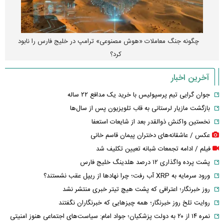
هوش مصنوعی خودزنی می‌کند
آخرین اخبار
جوان گرایی تیم پرسپولیس با خرید یک مدافع ۲۲ ساله
بازگشت مازیار لرستانی به قاب تلویزیون پس از سال‌ها
نخستین واکنش ذوالقدر بعد از شایعات استعفا
عکس / عاشقانه‌های دختران پیمان قاسم خانی
فیلم / ادامه تجمعات شبانه تعیین تکلیف شد
پشت پرده واگذاری ۱۲ درصد هلدینگ خلیج فارس
ورود سرمایه به XRP آب رفت؛ چرا نهادها از ریپل عقب نشستند؟
روز خبرنگار؛ اعترافی که پشت هیچ تیتر خبری منتشر نشد
روایت تلخ روز خبرنگار؛ همه چیزهایی که خبرنگاران نگفتند
نمره ۱۴ از ۲۰ به دولت پزشکیان؛ جواد امام: سیاست‌های اجتماعی هنوز امنیتی