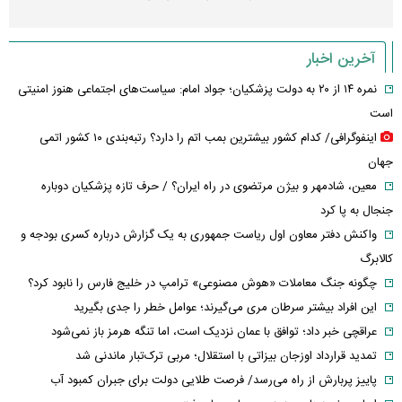
آخرین اخبار
نمره ۱۴ از ۲۰ به دولت پزشکیان؛ جواد امام: سیاست‌های اجتماعی هنوز امنیتی
است
اینفوگرافی/ کدام کشور بیشترین بمب اتم را دارد؟ رتبه‌بندی ۱۰ کشور اتمی
جهان
معین، شادمهر و بیژن مرتضوی در راه ایران؟ / حرف تازه پزشکیان دوباره
جنجال به پا کرد
واکنش دفتر معاون اول ریاست جمهوری به یک گزارش درباره کسری بودجه و
کالابرگ
چگونه جنگ معاملات «هوش مصنوعی» ترامپ در خلیج فارس را نابود کرد؟
این افراد بیشتر سرطان مری می‌گیرند؛ عوامل خطر را جدی بگیرید
عراقچی خبر داد؛ توافق با عمان نزدیک است، اما تنگه هرمز باز نمی‌شود
تمدید قرارداد اوزجان بیزاتی با استقلال؛ مربی ترک‌تبار ماندنی شد
پاییز پربارش از راه می‌رسد/ فرصت طلایی دولت برای جبران کمبود آب