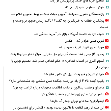
اسامی خریدهای جدید پرسپولیس لو رفت
هوش مصنوعی خودزنی می‌کند
بازنشستگان کشوری بخوانند؛ آخرین مهلت ثبت‌نام بیمه تکمیلی اعلام شد
پزشکیان خطاب به خبرنگاران چه گفت؟ /تأکید رئیس‌جمهور بر وحدت و
انسجام
شوک تازه به اقتصاد آمریکا / بازار کار آمریکا غافلگیر شد
لیونل مسی عزادار شد + عکس
جوراب‌های شهباز شریف خبرساز شد
بحران گاز جدی شد؛ صنعت گاز برای حل ناترازی سراغ دانش‌بنیان‌ها رفت
کلثوم اکبری در آستانه قصاص؛ ۱۰ حکم قصاص صادر شد، تصمیم نهایی با
دیوان عالی
کوبا در تاریکی فرو رفت؛ برق کل کشور قطع شد
رقیب آینده F-۳۵ از راه می‌رسد؛ جنگنده نسل ششمی چه مشخصاتی دارد؟
ماجرای وحشت پنتاگون از نشت اطلاعات محرمانه درباره ترامپ چه بود؟
عکس جدید هدی زین‌العابدین همه را غافلگیر کرد
اینفوگرافی/ سدهای تهران چقدر آب دارند؟
این فیلم از رهبر انقلاب را تاکنون ندیده بودید / انتشار برای نخستین بار