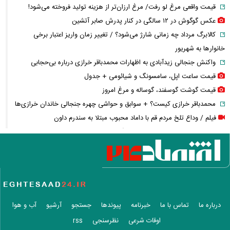
قیمت واقعی مرغ لو رفت/ مرغ ارزان‌تر از هزینه تولید فروخته می‌شود!
عکس گوگوش در ۱۲ سالگی در کنار پدرش صابر آتشین
کالابرگ مرداد چه زمانی شارژ می‌شود؟ / تغییر زمان واریز اعتبار برخی
خانوارها به شهریور
واکنش جنجالی زیدآبادی به اظهارات محمدباقر خرازی درباره بی‌حجابی
قیمت ساعت اپل، سامسونگ و شیائومی + جدول
قیمت گوشت گوسفند، گوساله و مرغ امروز
محمدباقر خرازی کیست؟ + سوابق و حواشی چهره جنجالی خاندان خرازی‌ها
فیلم / وداع تلخ مردم قم با داماد محبوب مبتلا به سندرم داون
قوه قضاییه: محمدباقر خرازی به دادگاه ویژه روحانیت احضار شد + ویدئو
بمب پرسپولیس خنثی شد؛ قید این بازیکن را بزنید!
خبر خوش برای خبرنگاران؛ ۵۰۰ هزار تومان نقدی و ۲۰۰ گیگ اینترنت هدیه
روز خبرنگار ۱۴۰۵
قیمت دلار امروز چقدر شد؟ ریزش ۶ هزار تومانی دلار و ۷ هزار تومانی یورو +
جدول
درباره ما
تماس با ما
خبرنامه
پیوندها
جستجو
آرشیو
آب و هوا
حمیدرضا رجب‌زاده کیست؟ / قتل هولناک مداح سرشناس پس از ربایش/
اوقات شرعی
نظرسنجی
rss
فیلم جنایت برای خانواده ارسال شد