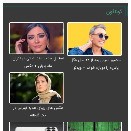
گوناگون
استایل جذاب لیندا کیانی در اکران
شادمهر عقیلی بعد از ۲۸ سال «گل
ماه پنهان + عکس
یاس» را دوباره خواند + ویدئو
عکس های زیبای هدیه تهرانی در
یک گلخانه