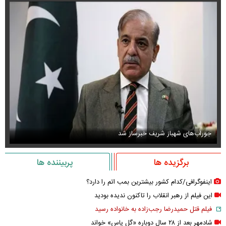
جوراب‌های شهباز شریف خبرساز شد
عک
برگزیده ها
پربیننده ها
اینفوگرافی/کدام کشور بیشترین بمب اتم را دارد؟
این فیلم از رهبر انقلاب را تاکنون ندیده بودید
فیلم قتل حمیدرضا رجب‌زاده به خانواده رسید
شادمهر بعد از ۲۸ سال دوباره «گل یاس» خواند