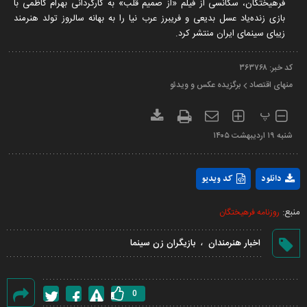
فرهیختگان، سکانسی از فیلم «از صمیم قلب» به کارگردانی بهرام کاظمی با
بازی زنده‌یاد عسل بدیعی و فریبرز عرب نیا را به بهانه سالروز تولد هنرمند
زیبای سینمای ایران منتشر کرد.
کد خبر:
۳۶۳۷۶۸
منهای اقتصاد
برگزیده عکس و ویدئو
پ
شنبه ۱۹ ارديبهشت ۱۴۰۵
Play
دانلود
کد ویدیو
Video
منبع:
روزنامه فرهیختگان
،
اخبار هنرمندان
بازیگران زن سینما
0