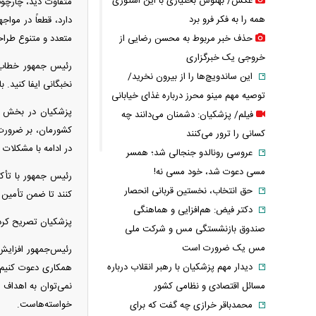
عکس/ بهنوش بختیاری با این استوری
متفاوت دید، چارچو
همه را به فکر فرو برد
دارد، قطعاً در موا
حذف خبر مربوط به محسن رضایی از
متعدد و متنوع طراح
خروجی یک خبرگزاری
رئیس جمهور خطاب به
این ساندویچ‌ها را از بیرون نخرید/
نخبگانی ایفا کنید.
توصیه مهم مینو محرز درباره غذای خیابانی
پزشکیان در بخش دی
فیلم/ پزشکیان: دشمنان می‌دانند چه
کشورمان، بر ضرورت 
کسانی را ترور می‌کنند
در ادامه با مشکلات 
عروسی رونالدو جنجالی شد؛ همسر
مسی دعوت شد، خود مسی نه!
رئیس جمهور با تأکی
حق انتخاب، نخستین قربانی انحصار
کنند تا ضمن تأمین ن
دکتر فیض: هم‌افزایی و هماهنگی
پزشکیان تصریح کرد: 
صندوق بازنشستگی مس و شرکت ملی
مس یک ضرورت است
رئیس‌جمهور افزایش
دیدار مهم پزشکیان با رهبر انقلاب درباره
همکاری دعوت کنیم ت
مسائل اقتصادی و نظامی کشور
نمی‌توان به اهداف 
خواسته‌هاست.
محمدباقر خرازی چه گفت که برای