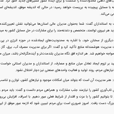
ب‌های ذهنی محدودکننده را شکست و برای آینده کشور مسیر‌های جدید خلق کرد. مدیر
جهه با مسایل پیچیده به بن‌بست خواهد رسید؛ در حالی که اندیشه موفق، اندیشه‌ای ا
ی می‌کند.
 استانداران گفت: شما به‌عنوان مدیران عالی استان‌ها می‌توانید نقش تعیین‌کننده
 باید هر نیروی توانمند، متخصص و دغدغه‌مند را برای مشارکت در حل مسایل کشور به می
گری از سخنان خود، با اشاره به محدودیت‌های ایجادشده در حوزه انرژی در پی 
مدیریت هوشمندانه منابع تأکید کرد و گفت: اگر برای مدیریت مصرف آب، برق، گاز و ب
مواجه خواهیم شد. هر اندازه افق نگاه مدیران بلندمدت‌تر و آینده‌نگرانه‌تر باشد، میزان 
د بر لزوم ایجاد تعادل میان منابع و مصارف، از استانداران و مدیران استانی خواست
یاز‌های مردم، روند تولید و فعالیت واحد‌های صنعتی نیز دچار اختلال نشود.
هنر مدیریت آن است که بتواند میان امکانات موجود و نیاز‌های کشور، توازن و تناسب ب
 تاب‌آوری کشور را نیازمند جلب مشارکت و همراهی مردم دانست و گفت: باید مردم ر
ا بتوانیم کشور را با عزت و اقتدار از شرایط فعلی عبور دهیم. با اسراف، افزایش بی‌
بزرگ دست یافت. امروز ضروری است برای مردم تبیین شود که لازمه عبور موفق از این 