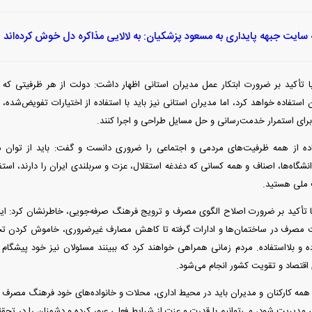
سایت جبهه پایداری به مسعود پزشکیان: به لالایی مذاکره دل خوش کرده‌اند
تأکید بر ضرورت ابتکار عمل مدیران استانی اظهار داشت: دولت از هر ظرفیتی که در
 استفاده خواهد کرد، اما مدیران استانی نیز باید با استفاده از اختیارات تفویض‌شده، 
برای استمرار خدمت‌رسانی و حل مسایل طراحی و اجرا کنند.
ه از همه ظرفیت‌های مردمی و اجتماعی را ضروری دانست و گفت: باید از توان مس
نشگاه‌ها، اصناف و همه کسانی که دغدغه استقلال، عزت و سربلندی ایران را دارند، استف
 ملی هستید.
تأکید بر ضرورت اصلاح الگوی مصرف و ترویج فرهنگ صرفه‌جویی، خاطرنشان کرد: این
یت مصرف در ساختمان‌ها و ادارات گرفته تا کاهش مصارف غیرضروری، خاموش کردن تج
ده و بلااستفاده. مردم زمانی همراهی خواهند کرد که ببینند مسئولان نیز خود پیشگام
 اقتصاد و تقویت کشور انجام می‌شود.
همه کارکنان و مدیران باید در محیط اداری، محلات و خانواده‌های خود فرهنگ مصرف ص
 مدیریت شود، می‌توانیم با قدرت و عزت از شرایط فعلی عبور کرده و دشمنان را در تحقق