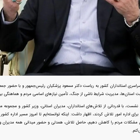
آغاز فروش فوری تویوتا RAV۴ مدل ۲۰۲۵ +
واردات خودرو گران‌تر شد/ جهش گواهی
اسقاط و محدودیت جدید در مناطق آزاد
سری استانداران کشور به ریاست دکتر مسعود پزشکیان رئیس‌جمهور و با حضور جمعی
استان‌ها، مدیریت شرایط ناشی از جنگ، تأمین نیاز‌های اساسی مردم و هماهنگی برا
نشست، با قدردانی از تلاش‌های استانداران، مدیران استانی، وزیر کشور و مجموعه مع
برای اداره امور تلاش کردند، اظهار داشت: اینکه توانسته‌ایم تا امروز مسیر اداره کشور 
اپل افزایش قیمت داد؛ خرید iPhone ۱۸ Pro
انتشار نخستین تصاویر شیائومی میکس فولد
ن مشکلات مردم را کاهش دهیم، حاصل تلاش، همدلی و حضور میدانی همه مدیران و 
۵ + جزئیات
کنم.