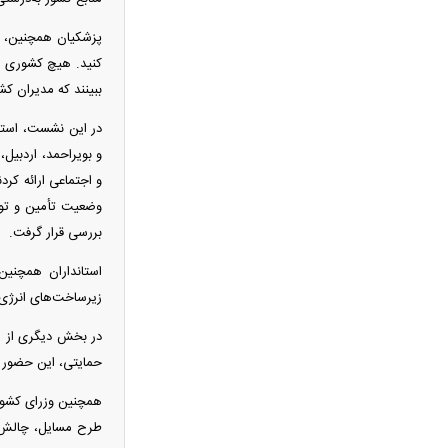
یک مرد ۶۰ ساله در میان است
پزشکیان همچنین، بر
خبر مهم از مذاکرات ایران و آمریکا؛
کنید. هیچ کشوری صر
عراقچی پایان مذاکرات مستقیم را اعلام کرد
ببینند که مدیران ک
جواد نکونام دوباره به استقلال رسید! /
در این نشست، استان
ماجرای یک تقابل جنجالی
و بویراحمد، اردبیل
قیمت طلا ۱۸ عیار امروز چند شد؟ / بازار
و اجتماعی ارائه کرد
طلا وارد مسیر کاهشی شد
وضعیت تأمین و توز
خبر مهم از پرونده قتل حمیدرضا
بررسی قرار گرفت.
رجب‌زاده؛ متهم اصلی دستگیر شد
قیمت واقعی بنزین مشخص شد؛ دولت
استانداران همچنین 
برای هر لیتر چقدر یارانه می‌دهد؟
زیرساخت‌های انرژی، 
افزایش نرخ حواله دلار در بازار ارز؛
قیمت دلار امروز چند شد؟
حمایتی، این حضور را
سقوط تاریخی ذخایر نفت آمریکا؛ رکورد
سال ۲۰۲۱ هم شکسته شد
همچنین وزرای کشور،
درخواست جنجالی نقدعلی از قالیباف؛ از
طرح مسایل، چالش‌ها