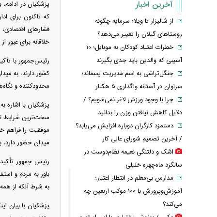
آخرین اخبار
پزشکیان در ادامه، 
که تاکنون برای ادا
از شالیزار تا ویلا؛ سرمایه چگونه
فشار‌های اقتصادی، 
روستاهای گیلان را تغییر می‌دهد؟
خلاقانه برای عبور ا
خطرات اعتیاد کودکان به موبایل؛ ۱۰
آسیبی که والدین باید جدی بگیرند
رئیس‌جمهور با تأکی
جنگل‌تراشی به اسم مدیریت پسماند؛
کشور دارند، به مید
محدودکننده و نگاه‌
سراوان در آستانه واگذاری ۵ هکتار
چرا با وجود ورزش لاغر نمی‌شویم؟ /
پزشکیان با اشاره ب
دلایل کاهش نیافتن وزن را بدانید
سخت‌ترین شرایط نیز 
دستمزد کارگران دوباره افزایش می‌یابد؟
موفقیت را فراهم خو
/ آخرین تصمیم شورای عالی کار
میدان حضور دارد، ب
اشک و دلتنگی نعیمه نظام‌دوست در
رئیس جمهور تأکید ک
سالگرد ماه‌چهره خلیلی
باور به مردم و استف
مدارس بی‌معلم در انتظار اعتبار؛
به شرط آنکه از همه
آموزش‌وپرورش با ۱۰۰ موکب اربعین چه
می‌کند؟
پزشکیان با بیان ای