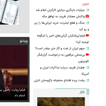
بنزین
جزئیات بازنگری مزایای کارگران اعلام شد
واکنش معنادار ظریف به توافق مکه
جنگ و قطع اینترنت خرید ایرانی‌ها را زیر
و رو کرد
فیلم/پزشکیان گرانی‌های اخیر را اینگونه
ویدئو
توجیه کرد!
سهم ایران از نفت و گاز خزر چقدر است؟
بی‌محلی عراقچی به درخواست گزارشگر
تلویزیون
هشدار ظریف درباره مذاکرات ایران و
آمریکا
پشت پرده افتتاح مخفیانه باغ‌وحش انزلی
فیلم/روایت رامین پ
بازار
 جدید بابک زنجانی به این استان ارسال شد
ک و دلتنگی نعیمه نظام‌دوست در سالگرد ماه‌چهره خلیلی
انجام داد
عکس/ بهنوش بخت