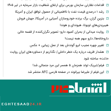
اقدامات نظارتی سازمان بورس برای ارتقای شفافیت بازار سرمایه در تیر ۱۴۰۵
رشد ۱ درصدی قیمت نفت با نااطمینانی از حصول توافق ایران و آمریکا
بنزینِ گران، برگ برنده خودروسازان آسیایی در آمریکا/ جهش فروش
هیبریدی‌های تویوتا، هیوندای و هوندا
روایت میدانی از بحران کمبود دارو؛ تصویر نگران‌کننده از قفسه خالی
داروخانه‌ها/ دارو سهم همه نیست!
تغییر چهره عجیب ابرو گوندش بعد از عمل زیبایی + عکس
هشدار ظریف درباره یک خطر داخلی/ نگذاریم از دستاوردهای ایران روایت
«ذلت» ساخته شود
فیلم/تبریک تولد همزمان ۵ همسر این مرد جنجالی شد!
این فیلم از علیرضا بیرانوند در صفحه فارسی AFC منتشر شد
فارن پالیسی: موضوع ایران در اختیار دولت آتی اسرائیل نیست/ اپوزیسیون،
این بار نتانیاهو را از پای در می‌آورند؟
آلت‌کوین‌ها در دوئل صعود و سقوط/ سولانا سبزپوش شد، شیبا و گرام زیر
فشار فروش
فیلم/ تفحص اهالی میناب برای یافتن پیکر شهدای مدرسه شجره طیبه