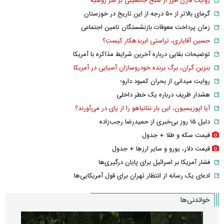
روایت فارن افرز از شبح جانشینی بر سر روسیه
گرمای بالاتر از ۵۰ درجه از این تاریخ در خوزستان
زمان پرداخت معوقات بازنشستگان تامین اجتماعی
حسین آقایاری، تراستی ابربدهکار کیست؟
توضیحات بقایی درباره آخرین شرایط مذاکره با آمریکا
بنزینِ گران، برگ برنده خودروسازان آسیایی در آمریکا
روایت میدانی از بحران کمبود دارو؛
هشدار ظریف درباره یک خطر داخلی
آیا اپوزیسیون، این بار نتانیاهو را از پای در می‌آورند؟
دلیل ۱۵ روز بی‌خبری از حمیدرضا رجب‌زاده
قیمت سکه و طلا + جدول
قیمت دلار، یورو و سایر ارز‌ها + جدول
فشار آمریکا بر اسرائیل برای پایان درگیری‌ها
ادعای یک رسانه از انتظار تهران برای قول آمریکایی‌ها
خواندنی‌ها