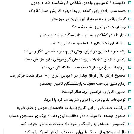
مقاومت ۵.۶ میلیون واحدی شاخص کل شکسته شد + جدول
وعده مدنی‌زاده/ پایان گمانه زنی‌ها درباره افزایش اعتبار کالابرگ
گرمای بالاتر از ۵۰ درجه از این تاریخ در خوزستان
چرا قیمت دلار امروز عقب نشست؟
بازار طلا در کشاکش اونس و دلار سرگردان شد + جدول
روستاییان دهک‌های ۶ تا ۱۰ حق بیمه می‌پردازند
رشد خرید اعتباری در ایران؛ وقتی تورم، خرید قسطی ناگزیر می‌کند
رئیس سازمان تعزیرات: پرونده‌های گران‌فروشی دارو افزایش یافت
از واردات مرغ بی نیاز شدیم/ قیمت‌ها کاهش می‌یابد؟
مجموع ارزش بازار اوراق بهادار در ۴ بورس ایران از ۲۰ هزار همت فراتر رفت
زمان دقیق پرداخت معوقات بازنشستگان تامین اجتماعی
حسین آقایاری، تراستی ابربدهکار کیست؟
توضیحات بقایی درباره آخرین شرایط مذاکره با آمریکا
بازگشت جناب‌خان از این تاریخ با برنامه «قصه‌های هومن و جناب‌خان»
صندوق توسعه: ۱۷ میلیارد دلار مطالبات ارزی نفتی/ پیگیری مسدودی حساب
آکسیوس: نتانیاهو به واشنگتن تعهد داد حملات به غزه را متوقف کند
وال‌استریت‌ژرونال: جنگ با ایران ضعف‌های ارتش آمریکا را رو کرد