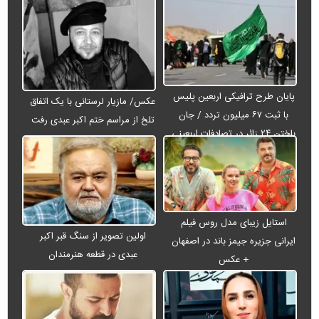
پایان طرح ترافیکی اربعین پلیس
عکس/ مازیار لرستانی با یک اتفاق
با ثبت ۶۷ میلیون تردد / جان
تلخ از مراسم ختم اکبر عبدی رفت
باختن ۲۴ زائر در تصادفات اربعینی
استایل زیبای مدل روس فیلم
اولین تصویر از سنگ قبر اکبر
ایرانی جزیره جیمز باند در اصفهان
عبدی در قطعه هنرمندان
+ عکس