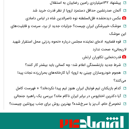
پیشنهاد ۱۳۲میلیاردی رامین رضاییان به استقلال
آلمان صدرنشین حداقل دستمزد اروپا از نظر قدرت خرید شد
عکس دیده‌نشده ظل‌السلطنه نوه ناصرالدین شاه در لباس دامادی
موشک خیبرشکن ایران چیست؟ جزئیات جدید از برد، سرعت و قابلیت‌های
این موشک
قوه قضاییه: ادعای نماینده مجلس درباره «نحوه ردزنی محل استقرار شهید
لاریجانی» صحت ندارد
قدرت‌نمایی تکاوران ارتش
شرط جدید بازنشستگی اعلام شد؛ چه کسانی باید بیشتر کار کنند؟
هجوم خودروسازان چینی به اروپا؛ آیا کارخانه‌های بحران‌زده نجات پیدا
می‌کنند؟
کدام بازیکنان تیم فوتبال ایران هنوز تیم پیدا نکرده‌اند؟ + فهرست کامل
آیا دکترین اختاپوس در برابر ایران ناکام ماند؟ بررسی یک راهبرد جنجالی
تخم‌مرغ خام، آب‌پز یا سرخ‌شده؟ بهترین روش برای جذب پروتئین چیست؟
پشت پرده خودکفایی دارویی؛ چرا واردات همچنان حرف اول را می‌زند؟
حمله خلبانان ایرانی به پایگاه آمریکا بدون GPS
شرایط تغییر نام خانوادگی و شناسنامه اعلام شد+ مراحل، مدارک لازم و قوانین