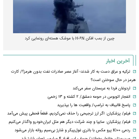
چین از بمب افکن H-۶N با موشک هسته‌ای رونمایی کرد
آخرین اخبار
ترکیه و عراق دست به کار شدند؛ آغاز عصر صادرات نفت بدون هرمز؟/ کارت
هرمز در حال سوختن است؟
اردوغان فردا به عربستان سفر می‌کند
انفجار اتوبوس در حومه دمشق/ ۲ کشته و ۱۳ زخمی
پاسخ قالیباف به ترامپ/ واقعیت ها را بپذیرید
فیلم/ پزشکیان: اگر ارز ترجیحی را حذف نمی‌کردیم، قطعاً قحطی پیش می‌آمد
فیلم/ پزشکیان: سایپا و چند شرکت دیگر هم مثل ایران‌خودرو واگذار می‌کنیم
ردمی K۱۰۰ پرو مکس با باتری غول‌پیکر و شارژ بی‌سیم روانه بازار می‌شود
سرپرستان خانوار بخوانند/ حساب این افراد ۴ میلیون تومان شارژ شد