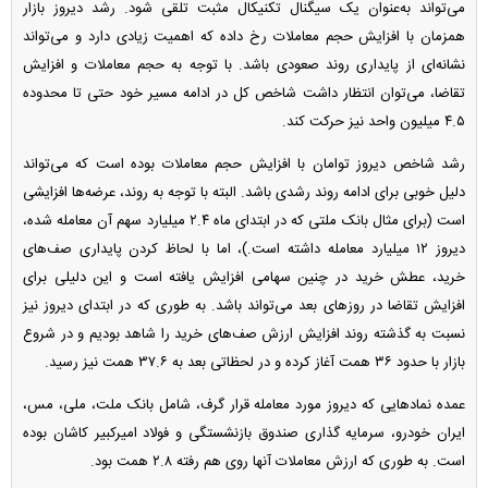
می‌تواند به‌عنوان یک سیگنال تکنیکال مثبت تلقی شود. رشد دیروز بازار
همزمان با افزایش حجم معاملات رخ داده که اهمیت زیادی دارد و می‌تواند
نشانه‌ای از پایداری روند صعودی باشد. با توجه به حجم معاملات و افزایش
تقاضا، می‌توان انتظار داشت شاخص کل در ادامه مسیر خود حتی تا محدوده
۴.۵ میلیون واحد نیز حرکت کند.
رشد شاخص دیروز توامان با افزایش حجم معاملات بوده است که می‌تواند
دلیل خوبی برای ادامه روند رشدی باشد. البته با توجه به روند، عرضه‌ها افزایشی
است (برای مثال بانک ملتی که در ابتدای ماه ۲.۴ میلیارد سهم آن معامله شده،
دیروز ۱۲ میلیارد معامله داشته است.)، اما با لحاظ کردن پایداری صف‌های
خرید، عطش خرید در چنین سهامی افزایش یافته است و این دلیلی برای
افزایش تقاضا در روز‌های بعد می‌تواند باشد. به طوری که در ابتدای دیروز نیز
نسبت به گذشته روند افزایش ارزش صف‌های خرید را شاهد بودیم و در شروع
بازار با حدود ۳۶ همت آغاز کرده و در لحظاتی بعد به ۳۷.۶ همت نیز رسید.
عمده نماد‌هایی که دیروز مورد معامله قرار گرف، شامل بانک ملت، ملی، مس،
ایران خودرو، سرمایه گذاری صندوق بازنشستگی و فولاد امیرکبیر کاشان بوده
است. به طوری که ارزش معاملات آنها روی هم رفته ۲.۸ همت بود.