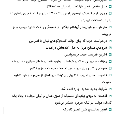
دلیل منتفی شدن بازگشت رضاییان به استقلال
پایان طرح ترافیکی اربعین پلیس با ثبت ۶۷ میلیون تردد / جان باختن ۲۴
زائر در تصادفات اربعینی
ملوانان ناو هواپیمابر آبراهام لینکلن از افسردگی و افت شدید روحیه رنج
می‌برند
درخواست حزب‌الله برای توقف گفت‌وگوهای لبنان با اسرائیل
نیروهای مسلح عراق به حال آماده‌باش درآمدند
آخرین فهرست خرید پرسپولیس
روزنامه جمهوری اسلامی خواستار برخورد قضایی با باقر خرازی و نیلی شد
ضرغامی: تغییر ریل عین بصیرت است، فرصت سوزی نکنیم
تکذیب اعمال ضریب ۲.۷ برای اینترنت بین‌الملل از سوی سازمان تنظیم
مقررات
شرایط جدید تمدید اجاره اعلام شد
الحدث: به زودی بیانیه‌ای مشترک از سوی عمان و ایران درباره «ایجاد یک
گذرگاه موقت در تنگه هرمز» منتشر می‌شود
تغییر زمانبندی‌ شارژ اعتبار کالابرگ