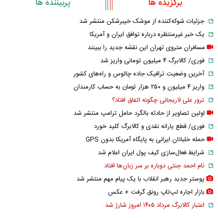
برگزیده ها
پربیننده ها
جزئیات شوکه‌کننده از موشک خیبرشکن منتشر شد
یک خبر غیرمنتظره درباره توافق ایران و آمریکا
مسافران متروی تهران این نقشه جدید را ببینند
فوری/ کالابرگ ۴ میلیون تومانی واریز شد
آخرین وضعیت ترافیک جاده چالوس و راه‌های کشور
واریز ۴ میلیون و ۲۵۰ هزار تومان به حساب کارمندان
ترور علی لاریجانی چگونه اتفاق افتاد؟
اولین تصاویر از حادثه بالگرد حامل ترامپ منتشر شد
فوری/ قطع یارانه نقدی و کالابرگ کلید خورد
حمله خلبانان ایرانی به پایگاه آمریکا بدون GPS
شرایط فعال‌سازی کیف پول ایران اعلام شد
نام احمد جنتی دوباره بر سر زبان‌ها افتاد
پوستر جدید رهبر انقلاب با یک پیام مهم منتشر شد
بازار اجاره لپ‌تاپ رونق گرفت + عکس
اعتبار کالابرگ مرداد ۱۴۰۵ امروز شارژ شد