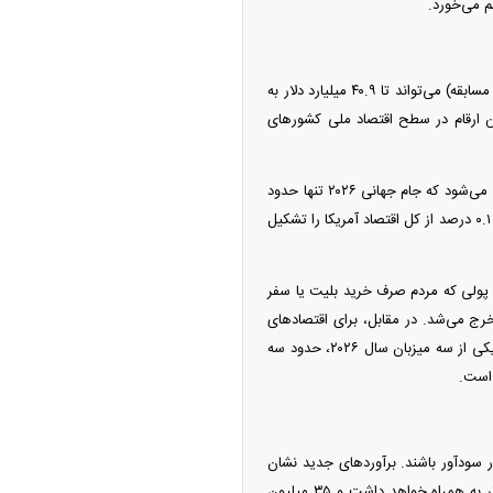
م می‌خورد.
ی کرد
فیفا و شرکت‌های مشاوره همکار آن پیش‌بینی کرده‌اند که جام جهانی ۲۰۲۶ (با حضور ۴۸ تیم و برگزاری ۱۰۴ مسابقه) می‌تواند تا ۴۰.۹ میلیارد دلار به
م‌وقت ایجاد کند. اما آیا این ارقام در سطح اقتصاد ملی کشور‌های
پاسخ اقتصاددانان به این پرسش منفی است. به عنوان مثال، حتی در خوش‌بینانه‌ترین سناریوها، پیش‌بینی می‌شود که جام جهانی ۲۰۲۶ تنها حدود
۱۷.۲ میلیارد دلار به تولید ناخالص داخلی ایالات متحده اضافه کند. این رقم، با وجود قابل‌توجه بودن، کمتر از ۰.۱ درصد از کل اقتصاد آمریکا را تشکیل
 پولی که مردم صرف خرید بلیت یا سفر
ج می‌شد. در مقابل، برای اقتصاد‌های
کوچک‌تر یا متکی‌تر به توریسم، این تاثیر ملموس‌تر است. برای مثال پیش‌بینی می‌شود مکزیک به عنوان یکی از سه میزبان سال ۲۰۲۶، حدود سه
 سودآور باشند. برآورد‌های جدید نشان
می‌دهند که برگزاری هشت مسابقه در لس‌آنجلس کانتی، تاثیر اقتصادی مستقیمی بالغ بر ۵۹۴ میلیون دلار به همراه خواهد داشت و ۳۵ میلیون