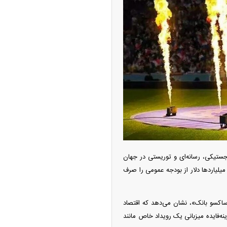
آغاز فروش اقساطی خودروی KMC SR۶ +
یات
جستیکی، رسانه‌ای و توریستی در جهان
یارد‌ها دلار از بودجه عمومی را صرف
جهانی اقتصاد (WEF) و موسسات مالی نظیر «ساکسو بانک»، نشان می‌دهد که اقتصاد
وقتی صحبت از هزینه‌فایده میزبانی یک رویداد خاص مانند
چین از بمب افکن H-۶N با موشک هسته‌ای