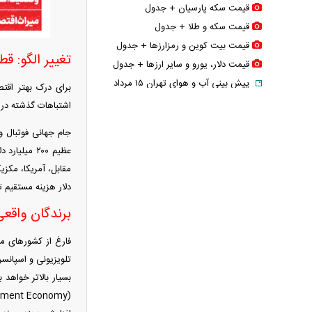
قیمت سکه پارسیان + جدول
قیمت سکه و طلا + جدول
قیمت بیت کوین و رمزارز‌ها + جدول
تغییر الگو: قطر ۲۰۲۲ در برابر آمریکای شمالی
قیمت دلار، یورو و سایر ارز‌ها + جدول
پیش بینی آب و هوای تهران ۱۵ مرداد
برای درک بهتر اقتص
پیش‌بینی قیمت طلا امروز ۱۵ مرداد
اشتباهات گذشته درس
۱۴۰۵/ شوک به قیمت طلا
سه ترکیب خطرآفرین با قهوه که سلامت
عظیم ۲۰۰ م
قلب را نشانه می‌رود
طالبی یا هندوانه؛ یک انتخاب سخت
دلار هزینه مستقیم
برای دیابتی‌ها
برندگان واقع
خطر حذف مصرف برنج در رژیم غذایی و
عوارض آن
فارغ از کشور‌های م
عکس / مادرانه‌های شیلا خداداد در کنار
فرزندانش
بسیار بالاتر خواهد 
رونمایی از پوکو M ۸ پاور با باتری ۸۰۰۰
میلی‌آمپرساعتی