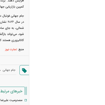
چین از بمب افکن H-۶N با موشک
کمپین بازاریابی جها
هسته‌ای رونمایی کرد
جام جهانی فوتبال د
شکاف میان روایت دولت و واقعیت
بازار؛ کالابرگ در گرداب کسری بودجه
شمالی، به جای ساخت
فیلم / روایت پزشکیان از روز حمله به
شود، می‌تواند بازگ
بیت رهبری
کاتالیزوری هستند که 
فیلم / روایت پزشکیان از دیدار با رهبر
منبع:
شهید پس از بمباران شورای امنیت ملی
تجارت نیوز
فیلم / پزشکیان: حوادث دی ماه قابل
فراموشی نیست
فیلم / پزشکیان: می‌خواستند ایران را ۴۸
،
جام جهانی
ساعته مثل سوریه کنند
عکس / قاب عاشقانه همایون شجریان و
دخترش
خبرهای مرتبط
فیلم / توضیحات پزشکیان درباره نحوه
ارتباط با رهبری
مصدومیت علیرضا ج