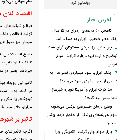
جام جهانی می‌شود، 
رونمایی کرد
کدامیک بیشتر
اقتصاد کلان د
آخرین اخبار
کاهش ۵۰ درصدی ازدواج در ۱۵ سال؛
زنگ خطر جمعیتی ایران به صدا درآمد
میزبان نیز تحول‌آف
چرا قبض برق برخی مشترکان گران شد؟
توضیح وزارت نیرو درباره افزایش مبلغ
قبوض
می‌دهد. یعنی در عم
جنگ ایران، سود میلیاردی نفتی‌ها؛ چه
کسانی از بحران انرژی سود می‌برند؟
تاثیر این رویداد ب
مذاکرات ایران و آمریکا دوباره خبرساز
می‌کنند، پولی است 
شد؛ ونس چه گفت؟
وقتی درمان خصوصی لوکس می‌شود؛
میلیارد دلار سود اقتصادی به دست آورد.
سهم هزینه‌های پزشکی از حقوق مردم چقدر
تاثیر بر شهر‌ه
است؟
اگرچه تاثیر کلان ج
بازار سهام جان گرفت؛ نقدینگی چرا