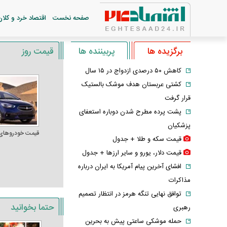
صفحه نخست
اقتصاد خرد و کلان
برگزیده ها
پربیننده ها
قیمت روز
کاهش ۵۰ درصدی ازدواج در ۱۵ سال
کشتی عربستان هدف موشک بالستیک
قرار گرفت
پشت پرده مطرح شدن دوباره استعفای
پزشکیان
قیمت خودرو‌های
قیمت سکه و طلا + جدول
قیمت دلار، یورو و سایر ارز‌ها + جدول
افشای آخرین پیام آمریکا به ایران درباره
مذاکرات
توافق نهایی تنگه هرمز در انتظار تصمیم
حتما بخوانید
رهبری
حمله موشکی ساعتی پیش به بحرین