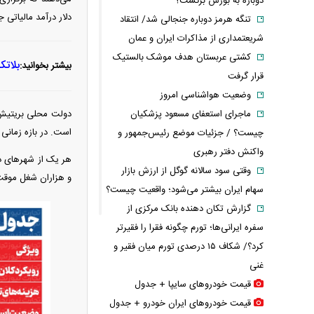
دوباره به بورس برگشت؟
دلار درآمد مالیاتی 
تنگه هرمز دوباره جنجالی شد/ انتقاد
شریعتمداری از مذاکرات ایران و عمان
کشتی عربستان هدف موشک بالستیک
بلاتک
بیشتر بخوانید:
قرار گرفت
وضعیت هواشناسی امروز
ماجرای استعفای مسعود پزشکیان
دولت محلی بریتیش ک
است. در بازه زمانی 
چیست؟ / جزئیات موضع رئیس‌جمهور و
واکنش دفتر رهبری
هر یک از شهر‌های دا
وقتی سود سالانه گوگل از ارزش بازار
و هزاران شغل موقت
سهام ایران بیشتر می‌شود؛ واقعیت چیست؟
گزارش تکان‌ دهنده بانک مرکزی از
سفره ایرانی‌ها؛ تورم چگونه فقرا را فقیرتر
کرد؟/ شکاف ۱۵ درصدی تورم میان فقیر و
غنی
قیمت خودرو‌های سایپا + جدول
قیمت خودرو‌های ایران خودرو + جدول