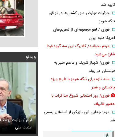
تایید شد
جزئیات عوارض عبور کشتی‌ها در توافق
تنگه هرمز
فوری / لغو مجموعه‌ای از تحریم‌های
آمریکا علیه ایران
مردم بخوانند/ کالابرگ این سه گروه فردا
شارژ می‌شود
ویدئو
فوری/ شهباز شریف و عاصم منیر به
عربستان می‌روند
سند تازه برای تنگه هرمز با طرح ویژه
پاکستان و قطر
فوری/ روز احتمالی شروع مذاکرات با
حضور قالیباف
مهم؛ جدایی این بازیکن از استقلال رسمی
فیلم / روایت پزشکیان
شد
 روایت پزشکیان از روز حمله به بیت رهبری
س / پیام دردناک ایرج طهماسب واکنش برانگیز شد
امنیت ملی
عکس / مادرانه‌ه
بازار