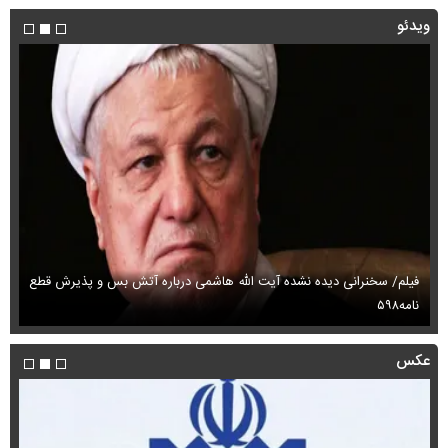
ویدئو
فیلم/ سخنرانی دیده نشده آیت الله هاشمی درباره آتش بس و پذیرش قطع
فی
نامه۵۹۸
می
عکس