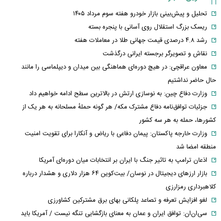
تحلیل و پیش‌بینی بازار خودرو هفته سوم مرداد ۱۴۰۵
ریسک بزرگ استقلال روی آسانی با پنجره بسته
رشد ۴.۸ درصدی قیمت جهانی طلا در معاملات هفته
نقاش و تصویرگر برجسته ایرانی درگذشت
معاون عراقچی: در هیچ دوره‌ای هماهنگی بین میدان و دیپلماسی را مانند
حال حاضر نداشتیم
وزارت دفاع چین: به نوسازی ارتش در بالاترین سطح ادامه خواهیم داد
جزئیات توافق‌نامه دفاع مشترک مکه/ هر گونه حملهٔ مسلحانه به هر یک از
کشورها، حمله به هر سه کشور
وزارت خارجه پاکستان: پیمان دفاعی با ریاض و آنکارا برای تقویت امنیت
منطقه امضا شد
اذعان ترامپ به تاثیر جنگ با ایران بر انتخابات میان دوره‌ای آمریکا
بازار ارزهای دیجیتال در نوسان/ بیت‌کوین ۶۴ هزار دلاری و هشدار درباره
کلاهبرداری رمزارزی
لغو افزایش تعرفه و تصاعد پلکانی بهای برق مشترکین کشاورزی
سی‌ان‌ان: توافق ایران و عمان به معنای بازگشایی تنگه نیست / آمریکا باید