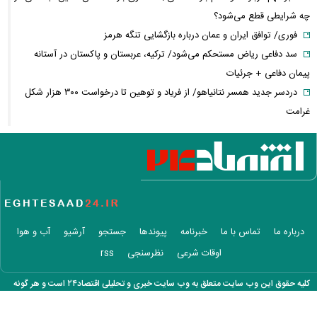
چه شرایطی قطع می‌شود؟
فوری/ توافق ایران و عمان درباره بازگشایی تنگه هرمز
سد دفاعی ریاض مستحکم می‌شود/ ترکیه، عربستان و پاکستان در آستانه
پیمان دفاعی + جرئیات
دردسر جدید همسر نتانیاهو/ از فریاد و توهین تا درخواست ۳۰۰ هزار شکل
غرامت
ترامپ:ذخایر تقریبا نامحدود داریم، اما برخی مهمات کم شده! / ونس یا روبیو
کدام گزینه محبوب ترامپ است؟
حزب قوات اللبنانیه؛ از همکاری با اسرائیل تا مخالفت با ایران / پرونده پیچیده
یک حزب مسیحی در بیروت
روایتی از ساختار تجارت غذایی / ایران با وجود خطر جنگ، چگونه امنیت
غذایی خود را تأمین می‌کند؟
درباره ما
تماس با ما
خبرنامه
پیوندها
جستجو
آرشیو
آب و هوا
عجیب‌ترین داده‌های تورمی تاریخ ایران برای دهک دوم ثبت شد/ افزایش
اوقات شرعی
نظرسنجی
rss
شکاف تورمی میان دهک‌ها به ۹.۶
افزایش اندک در قیمت اونس جهانی/ پیشروی طلا چقدر شد؟
کلیه حقوق این وب سایت متعلق به وب سایت خبری و تحلیلی اقتصاد۲۴ است و هر گونه
دلار روی کانال ۱۸۷ هزار تومانی ثابت باقی ماند
کپی برداری با ذکر منبع بلا مانع است.