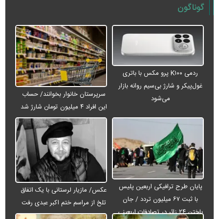
گوناگون
ردمی K۱۰۰ پرو مکس با باتری
غول‌پیکر و شارژ بی‌سیم روانه بازار
سرپرستان خانوار بخوانند/ حساب
می‌شود
این افراد ۴ میلیون تومان شارژ شد
پایان طرح ترافیکی اربعین پلیس
عکس/ مازیار لرستانی با یک اتفاق
با ثبت ۶۷ میلیون تردد / جان
تلخ از مراسم ختم اکبر عبدی رفت
باختن ۲۴ زائر در تصادفات اربعینی