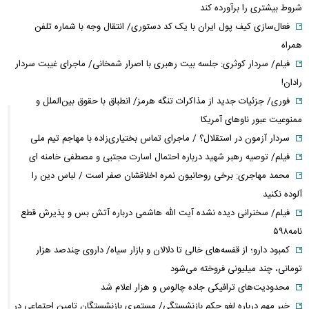
شروط بیشتری را برآورده کند
فعال‌سازی کیف پول ایران با یک کد دستوری/ انتقال وجه با شماره تلفن
همراه
فیلم/ سردار کوثری: جلسه بیت رهبری با اصرار شمخانی/ ماجرای غیبت سردار
رادان!
فوری/ جزئیات جدید از مذاکرات تنگه هرمز/ انطباق با حقوق بین‌الملل و
ممنوعیت عبور ناوهای آمریکا
سردار آزمون در استقلال؟ / ماجرای تماس بختیاری‌زاده با مهاجم تیم ملی
فیلم/ توصیه رهبر شهید درباره احتمال اسارت مجتبی و مصطفی خامنه ای
محمد مهاجری: برخی روحانیون نمره اخلاقشان صفر است / لباس دین را
آلوده نکنید
فیلم/ سخنرانی دیده نشده آیت الله هاشمی درباره آتش بس و پذیرش قطع
نامه۵۹۸
کمبود دارو؛ از قفسه‌های خالی تا دلالان و بازار سیاه/ داروی چندصد هزار
تومانی، چند میلیونی فروخته می‌شود
محدودیت‌های ترافیکی جاده چالوس و هزار اعلام شد
خبر مهم درباره لغو حکم بازنشستگی/ مستمری بازنشستگان تامین اجتماعی در