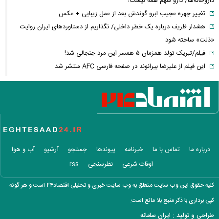
داروخانه‌ها/ دارو سهم همه نیست!
تغییر چهره عجیب ابرو گوندش بعد از عمل زیبایی + عکس
هشدار ظریف درباره یک خطر داخلی/ نگذاریم از دستاوردهای ایران روایت
«ذلت» ساخته شود
فیلم/تبریک تولد همزمان ۵ همسر این مرد جنجالی شد!
این فیلم از علیرضا بیرانوند در صفحه فارسی AFC منتشر شد
فارن پالیسی: موضوع ایران در اختیار دولت آتی اسرائیل نیست/ اپوزیسیون،
این بار نتانیاهو را از پای در می‌آورند؟
آلت‌کوین‌ها در دوئل صعود و سقوط/ سولانا سبزپوش شد، شیبا و گرام زیر
فشار فروش
فیلم/ تفحص اهالی میناب برای یافتن پیکر شهدای مدرسه شجره طیبه
عکس زیرخاکی از محبوبترین محله تهران ۵۰ سال
درباره ما
تماس با ما
خبرنامه
پیوندها
جستجو
آرشیو
آب و هوا
دلیل ۱۵ روز بی‌خبری از حمیدرضا رجب‌زاده فاش شد / مداح جوان چگونه به
اوقات شرعی
نظرسنجی
rss
قتل رسید؟
تعرفه دفاتر اسناد رسمی ۳۰ تا ۳۵ درصد گران شد
کلیه حقوق این وب سایت متعلق به وب سایت خبری و تحلیلی اقتصاد۲۴ است و هر گونه
عکس/تبریک عاشقانه تهمینه میلانی برای تولد همسرش
کپی برداری با ذکر منبع بلا مانع است.
آخرین وضعیت پرداخت معوقات بازنشستگان تأمین اجتماعی
طراحی و تولید :
ایران سامانه