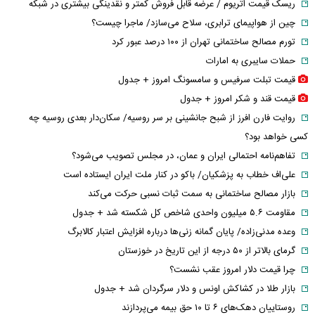
ریسک قیمت اتریوم / عرضه قابل فروش کمتر و نقدینگی بیشتری در شبکه
چین از هواپیمای ترابری، سلاح می‌سازد/ ماجرا چیست؟
تورم مصالح ساختمانی تهران از ۱۰۰ درصد عبور کرد
حملات سایبری به امارات
قیمت تبلت سرفیس و سامسونگ امروز + جدول
قیمت قند و شکر امروز + جدول
روایت فارن افرز از شبح جانشینی بر سر روسیه/ سکان‌دار بعدی روسیه چه
کسی خواهد بود؟
تفاهم‌نامه احتمالی ایران و عمان، در مجلس تصویب می‌شود؟
علی‌اف خطاب به پزشکیان/ باکو در کنار ملت ایران ایستاده است
بازار مصالح ساختمانی به سمت ثبات نسبی حرکت می‌کند
مقاومت ۵.۶ میلیون واحدی شاخص کل شکسته شد + جدول
وعده مدنی‌زاده/ پایان گمانه زنی‌ها درباره افزایش اعتبار کالابرگ
گرمای بالاتر از ۵۰ درجه از این تاریخ در خوزستان
چرا قیمت دلار امروز عقب نشست؟
بازار طلا در کشاکش اونس و دلار سرگردان شد + جدول
روستاییان دهک‌های ۶ تا ۱۰ حق بیمه می‌پردازند