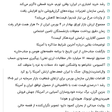
رشد خرید اعتباری در ایران؛ وقتی تورم، خرید قسطی ناگزیر می‌کند
رئیس سازمان تعزیرات: پرونده‌های گران‌فروشی دارو افزایش یافت
از واردات مرغ بی نیاز شدیم/ قیمت‌ها کاهش می‌یابد؟
مجموع ارزش بازار اوراق بهادار در ۴ بورس ایران از ۲۰ هزار همت فراتر رفت
زمان دقیق پرداخت معوقات بازنشستگان تامین اجتماعی
حسین آقایاری، تراستی ابربدهکار کیست؟
توضیحات بقایی درباره آخرین شرایط مذاکره با آمریکا
بازگشت جناب‌خان از این تاریخ با برنامه «قصه‌های هومن و جناب‌خان»
صندوق توسعه: ۱۷ میلیارد دلار مطالبات ارزی نفتی/ پیگیری مسدودی حساب
آکسیوس: نتانیاهو به واشنگتن تعهد داد حملات به غزه را متوقف کند
وال‌استریت‌ژرونال: جنگ با ایران ضعف‌های ارتش آمریکا را رو کرد
اقدامات نظارتی سازمان بورس برای ارتقای شفافیت بازار سرمایه در تیر ۱۴۰۵
رشد ۱ درصدی قیمت نفت با نااطمینانی از حصول توافق ایران و آمریکا
بنزینِ گران، برگ برنده خودروسازان آسیایی در آمریکا/ جهش فروش
هیبریدی‌های تویوتا، هیوندای و هوندا
روایت میدانی از بحران کمبود دارو؛ تصویر نگران‌کننده از قفسه خالی