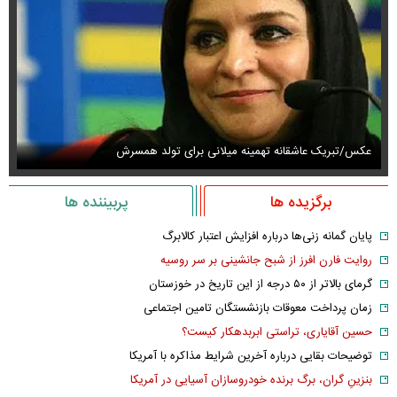
عکس/تبریک عاشقانه تهمینه میلانی برای تولد همسرش
عک
برگزیده ها
پربیننده ها
پایان گمانه زنی‌ها درباره افزایش اعتبار کالابرگ
روایت فارن افرز از شبح جانشینی بر سر روسیه
گرمای بالاتر از ۵۰ درجه از این تاریخ در خوزستان
زمان پرداخت معوقات بازنشستگان تامین اجتماعی
حسین آقایاری، تراستی ابربدهکار کیست؟
توضیحات بقایی درباره آخرین شرایط مذاکره با آمریکا
بنزینِ گران، برگ برنده خودروسازان آسیایی در آمریکا