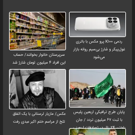
ردمی K۱۰۰ پرو مکس با باتری
غول‌پیکر و شارژ بی‌سیم روانه بازار
سرپرستان خانوار بخوانند/ حساب
می‌شود
این افراد ۴ میلیون تومان شارژ شد
پایان طرح ترافیکی اربعین پلیس
عکس/ مازیار لرستانی با یک اتفاق
با ثبت ۶۷ میلیون تردد / جان
تلخ از مراسم ختم اکبر عبدی رفت
باختن ۲۴ زائر در تصادفات اربعینی