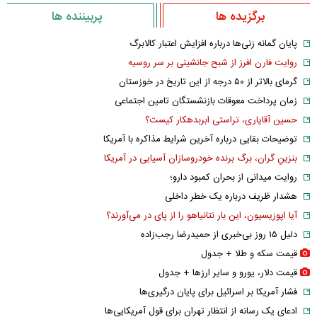
برگزیده ها
پربیننده ها
پایان گمانه زنی‌ها درباره افزایش اعتبار کالابرگ
روایت فارن افرز از شبح جانشینی بر سر روسیه
گرمای بالاتر از ۵۰ درجه از این تاریخ در خوزستان
زمان پرداخت معوقات بازنشستگان تامین اجتماعی
حسین آقایاری، تراستی ابربدهکار کیست؟
توضیحات بقایی درباره آخرین شرایط مذاکره با آمریکا
بنزینِ گران، برگ برنده خودروسازان آسیایی در آمریکا
روایت میدانی از بحران کمبود دارو؛
هشدار ظریف درباره یک خطر داخلی
آیا اپوزیسیون، این بار نتانیاهو را از پای در می‌آورند؟
دلیل ۱۵ روز بی‌خبری از حمیدرضا رجب‌زاده
قیمت سکه و طلا + جدول
قیمت دلار، یورو و سایر ارز‌ها + جدول
فشار آمریکا بر اسرائیل برای پایان درگیری‌ها
ادعای یک رسانه از انتظار تهران برای قول آمریکایی‌ها