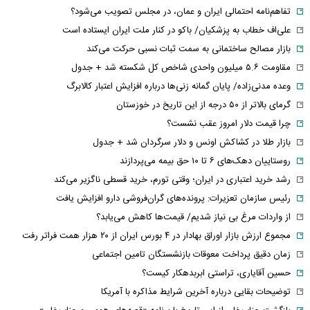
تفاهم‌نامه احتمالی ایران و عمان، در مجلس تصویب می‌شود؟
علی‌اف خطاب به پزشکیان/ باکو در کنار ملت ایران ایستاده است
بازار مصالح ساختمانی به سمت ثبات نسبی حرکت می‌کند
مقاومت ۵.۶ میلیون واحدی شاخص کل شکسته شد + جدول
وعده مدنی‌زاده/ پایان گمانه زنی‌ها درباره افزایش اعتبار کالابرگ
گرمای بالاتر از ۵۰ درجه از این تاریخ در خوزستان
چرا قیمت دلار امروز عقب نشست؟
بازار طلا در کشاکش اونس و دلار سرگردان شد + جدول
روستاییان دهک‌های ۶ تا ۱۰ حق بیمه می‌پردازند
رشد خرید اعتباری در ایران؛ وقتی تورم، خرید قسطی ناگزیر می‌کند
رئیس سازمان تعزیرات: پرونده‌های گران‌فروشی دارو افزایش یافت
از واردات مرغ بی نیاز شدیم/ قیمت‌ها کاهش می‌یابد؟
مجموع ارزش بازار اوراق بهادار در ۴ بورس ایران از ۲۰ هزار همت فراتر رفت
زمان دقیق پرداخت معوقات بازنشستگان تامین اجتماعی
حسین آقایاری، تراستی ابربدهکار کیست؟
توضیحات بقایی درباره آخرین شرایط مذاکره با آمریکا