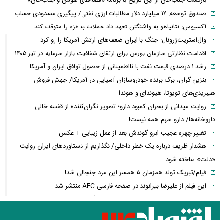
بازگشت جناب‌خان از این تاریخ با برنامه «قصه‌های هومن و جناب‌خان»
صندوق توسعه: ۱۷ میلیارد دلار مطالبات ارزی نفتی/ پیگیری مسدودی حساب
آکسیوس: نتانیاهو به واشنگتن تعهد داد حملات به غزه را متوقف کند
وال‌استریت‌ژرونال: جنگ با ایران ضعف‌های ارتش آمریکا را رو کرد
اقدامات نظارتی سازمان بورس برای ارتقای شفافیت بازار سرمایه در تیر ۱۴۰۵
رشد ۱ درصدی قیمت نفت با نااطمینانی از حصول توافق ایران و آمریکا
بنزینِ گران، برگ برنده خودروسازان آسیایی در آمریکا/ جهش فروش
هیبریدی‌های تویوتا، هیوندای و هوندا
روایت میدانی از بحران کمبود دارو؛ تصویر نگران‌کننده از قفسه خالی
داروخانه‌ها/ دارو سهم همه نیست!
تغییر چهره عجیب ابرو گوندش بعد از عمل زیبایی + عکس
هشدار ظریف درباره یک خطر داخلی/ نگذاریم از دستاوردهای ایران روایت
«ذلت» ساخته شود
فیلم/تبریک تولد همزمان ۵ همسر این مرد جنجالی شد!
این فیلم از علیرضا بیرانوند در صفحه فارسی AFC منتشر شد
فارن پالیسی: موضوع ایران در اختیار دولت آتی اسرائیل نیست/ اپوزیسیون،
این بار نتانیاهو را از پای در می‌آورند؟