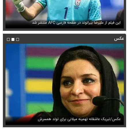
این فیلم از علیرضا بیرانوند در صفحه فارسی AFC منتشر شد
فی
عکس
عکس/تبریک عاشقانه تهمینه میلانی برای تولد همسرش
عک