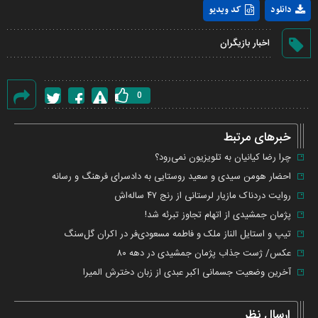
Play
دانلود
کد ویدیو
Video
اخبار بازیگران
0
گزارش
خطا
خبرهای مرتبط
چرا رضا کیانیان به تلویزیون نمی‌رود؟
احضار هومن سیدی و سعید روستایی به دادسرای فرهنگ و رسانه
روایت دردناک مازیار لرستانى از رنج ۴۷ ساله‌اش
پژمان جمشیدی از اتهام تجاوز تبرئه شد!
تیپ و استایل الناز ملک و فاطمه مسعودی‌فر در اکران گل‌سنگ
عکس/ ژست جذاب پژمان جمشیدی در دهه ۸۰
آخرین وضعیت جسمانی اکبر عبدی از زبان دخترش المیرا
ارسال نظر