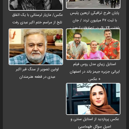
پایان طرح ترافیکی اربعین پلیس
عکس/ مازیار لرستانی با یک اتفاق
با ثبت ۶۷ میلیون تردد / جان
تلخ از مراسم ختم اکبر عبدی رفت
باختن ۲۴ زائر در تصادفات اربعینی
استایل زیبای مدل روس فیلم
اولین تصویر از سنگ قبر اکبر
ایرانی جزیره جیمز باند در اصفهان
عبدی در قطعه هنرمندان
+ عکس
عکس پربازدید از استایل سنتی و
اصیل سوگل طهماسبی