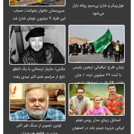
غول‌پیکر و شارژ بی‌سیم روانه بازار
سرپرستان خانوار بخوانند/ حساب
می‌شود
این افراد ۴ میلیون تومان شارژ شد
پایان طرح ترافیکی اربعین پلیس
عکس/ مازیار لرستانی با یک اتفاق
با ثبت ۶۷ میلیون تردد / جان
تلخ از مراسم ختم اکبر عبدی رفت
باختن ۲۴ زائر در تصادفات اربعینی
استایل زیبای مدل روس فیلم
اولین تصویر از سنگ قبر اکبر
ایرانی جزیره جیمز باند در اصفهان
عبدی در قطعه هنرمندان