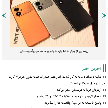
رونمایی از پوکو M ۸ پاور با باتری ۸۰۰۰ میلی‌آمپرساعتی
آخرین اخبار
ترکیه و عراق دست به کار شدند؛ آغاز عصر صادرات نفت بدون هرمز؟/ کارت
هرمز در حال سوختن است؟
اردوغان فردا به عربستان سفر می‌کند
انفجار اتوبوس در حومه دمشق/ ۲ کشته و ۱۳ زخمی
پاسخ قالیباف به ترامپ/ واقعیت ها را بپذیرید