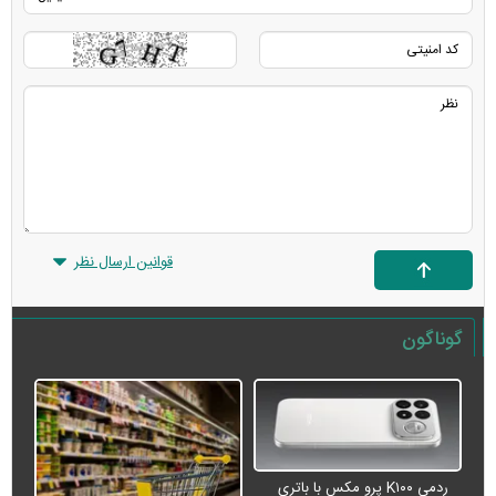
قوانین ارسال نظر
گوناگون
ردمی K۱۰۰ پرو مکس با باتری