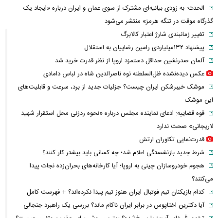
الحدث: به زودی بیانیه‌ای مشترک از سوی عمان و ایران درباره «ایجاد یک
گذرگاه موقت در تنگه هرمز» منتشر می‌شود
تغییر زمانبندی‌ شارژ اعتبار کالابرگ
پیشنهاد ۱۳۲میلیاردی رامین رضاییان به استقلال
آلمان صدرنشین حداقل دستمزد اروپا از نظر قدرت خرید شد
عکس دیده‌نشده ظل‌السلطنه نوه ناصرالدین شاه در لباس دامادی
موشک خیبرشکن ایران چیست؟ جزئیات جدید از برد، سرعت و قابلیت‌های
این موشک
قوه قضاییه: ادعای نماینده مجلس درباره «نحوه ردزنی محل استقرار شهید
لاریجانی» صحت ندارد
قدرت‌نمایی تکاوران ارتش
شرط جدید بازنشستگی اعلام شد؛ چه کسانی باید بیشتر کار کنند؟
هجوم خودروسازان چینی به اروپا؛ آیا کارخانه‌های بحران‌زده نجات پیدا
می‌کنند؟
کدام بازیکنان تیم فوتبال ایران هنوز تیم پیدا نکرده‌اند؟ + فهرست کامل
آیا دکترین اختاپوس در برابر ایران ناکام ماند؟ بررسی یک راهبرد جنجالی