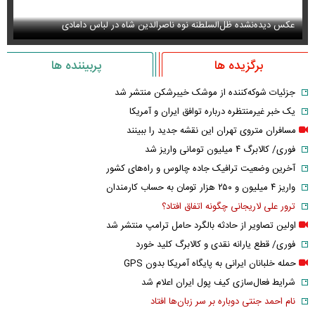
عکس دیده‌نشده ظل‌السلطنه نوه ناصرالدین شاه در لباس دامادی
سا
برگزیده ها
پربیننده ها
جزئیات شوکه‌کننده از موشک خیبرشکن منتشر شد
یک خبر غیرمنتظره درباره توافق ایران و آمریکا
مسافران متروی تهران این نقشه جدید را ببینند
فوری/ کالابرگ ۴ میلیون تومانی واریز شد
آخرین وضعیت ترافیک جاده چالوس و راه‌های کشور
واریز ۴ میلیون و ۲۵۰ هزار تومان به حساب کارمندان
ترور علی لاریجانی چگونه اتفاق افتاد؟
اولین تصاویر از حادثه بالگرد حامل ترامپ منتشر شد
فوری/ قطع یارانه نقدی و کالابرگ کلید خورد
حمله خلبانان ایرانی به پایگاه آمریکا بدون GPS
شرایط فعال‌سازی کیف پول ایران اعلام شد
نام احمد جنتی دوباره بر سر زبان‌ها افتاد