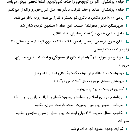
فیلم/ پزشکیان: اگر ارز ترجیحی را حذف نمی‌کردیم، قطعاً قحطی پیش می‌آمد
فیلم/ پزشکیان: سایپا و چند شرکت دیگر هم مثل ایران‌خودرو واگذار می‌کنیم
ردمی K۱۰۰ پرو مکس با باتری غول‌پیکر و شارژ بی‌سیم روانه بازار می‌شود
سرپرستان خانوار بخوانند/ حساب این افراد ۴ میلیون تومان شارژ شد
دلیل منتفی شدن بازگشت رضاییان به استقلال
پایان طرح ترافیکی اربعین پلیس با ثبت ۶۷ میلیون تردد / جان باختن ۲۴
زائر در تصادفات اربعینی
ملوانان ناو هواپیمابر آبراهام لینکلن از افسردگی و افت شدید روحیه رنج
می‌برند
درخواست حزب‌الله برای توقف گفت‌وگوهای لبنان با اسرائیل
نیروهای مسلح عراق به حال آماده‌باش درآمدند
آخرین فهرست خرید پرسپولیس
روزنامه جمهوری اسلامی خواستار برخورد قضایی با باقر خرازی و نیلی شد
ضرغامی: تغییر ریل عین بصیرت است، فرصت سوزی نکنیم
تکذیب اعمال ضریب ۲.۷ برای اینترنت بین‌الملل از سوی سازمان تنظیم
مقررات
شرایط جدید تمدید اجاره اعلام شد